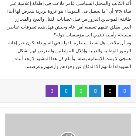
أكد الكاتب والمحلل السياسي عامر ملاعب في إطلالة إعلامية عبر
قناة mtv أن “ما يحصل في السويداء هو غزوة بربرية يتعرض لها أبناء
طائفة الموحدين الدروز من قبل عصابات القتل والذبح والمجازر
الذين يطلق عليهم تسمية أمن عام وجيش فهل هذه تصرفات عناصر
مسلحة وأمنية تنتمي الى مؤسسات دولة؟
وسأل ملاعب هل بسط سيطرة الدولة في السويداء تكون عبر إهانة
الرموز الوطنية والدينية وإذلال المواطنين والتعرض لهم بشكل
همجي لا يمت للإنسانية بصلة، وأمام كل هذا المشهد لا يجد أبناء
السويداء أمامهم الا الدفاع عن وجودهم وأرضهم وعرضهم.
لينكدإن
واتساب
تيلقرام
ڤايبر