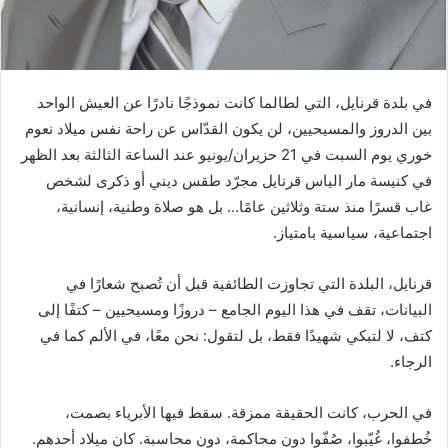
في بلدة قرنايل، التي لطالما كانت نموذجًا نادرًا عن العيش الواحد
بين الدروز والمسيحيين، لن يكون القدّاس عن راحة نفس ميلاد نعوم
خوري يوم السبت في 21 حزيران/يونيو عند الساعة الثالثة بعد الظهر
في كنيسة مار الياس قرنايل مجرّد طقس ديني أو ذكرى لشخص
غاب قسرًا منذ ستة وثلاثين عامًا… بل هو صلاة وطنية، إنسانية،
اجتماعية، سياسية بامتياز.
قرنايل، البلدة التي تجاوزت الطائفية قبل أن تُصبح شعارًا في
البيانات، تقف في هذا اليوم الجامع – دروزًا ومسيحيين – كتفًا إلى
كتف، لا لتبكي شهيدًا فقط، بل لتقول: نحن معًا، في الألم كما في
الرجاء.
في الحرب، كانت الحقيقة ممزقة. سقط فيها الأبرياء بصمت،
خُطفوا، غُيّبوا، صُفّوا دون محاكمة، دون محاسبة. كان ميلاد أحدهم.