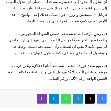
أن يتحوّل المفقود إلى قضية وطنية، فذلك انتصار. أن يتحوّل الغياب
إلى جسر لقاء، لا فاصل حقد، فذلك فعل شجاعة. وأن يتحدّ أبناء
قرنايل – مسيحيين ودروز – حول صلاة، فذلك إعلان واضح أن هذه
الأرض تعرف كيف تصنع سلامها، حتى من وسط الرماد.
في وطنٍ مزّقته الطائفية، تبقى قصص الشهداء المجهولين،
والمفقودين، أكثر صدقًا من كل الخطب. هي تنبّهنا إلى أنّ الماضي
لم ينتهِ، لكنه لا يجب أن يُستعاد. وأن المصالحة ليست توقيعًا في
وثيقة، بل لحظة وعيٍ جماعي، كما سيكون عنوان هذا القداس.
في يوم ميلاد خوري، تنحني السياسة أمام الأخلاق، وتُعلن قرنايل،
مرة جديدة، أن التعدد لا يُخيف، بل يُغني. وأنها باقية كما كانت: بلدة
العيش الواحد، رغم الألم، ورغم الغياب.
لينكدإن
واتساب
تيلقرام
ڤايبر