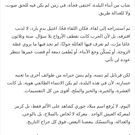
شاب من أبناء البلدة، اختفى فجأة، في زمن لم يكن فيه للحق صوت،
ولا للعدالة طريق.
تم استدراجه إلى لقاء، فكان اللقاء فخًا. اغتيل بدمٍ بارد، لا لذنب
اقترفه، بل لأن الحرب كانت تقطف الأرواح بلا سؤال. ستة وثلاثون
عامًا مرّت، لم تعرف فيها العائلة جوابًا، لم تجد فيها ما يروي غصّة
الزوجة، أو يُسكّن وجع الأبناء، أو يُطفئ دمعة أمٍ قضت عمرها تنتظر
عودة لن تأتي.
لكن قرنايل لم تنسه. ولم ينسَ جيرانه من طوائف أخرى ما تعنيه
خسارته. لأن في هذه البلدة، لم يكن الانتماء الطائفي هوية، بل كانت
العشرة، والجيرة، والخبز والملح، أقوى من كل التقسيمات.
اليوم، لا يُرفع اسم ميلاد خوري كشاهد على الألم فقط، بل كرمز
لمعركة العيش الواحد . معركة لا تُخاض بالسلاح، بل بالوعي،
والعدالة، وبالتمسّك ببعضنا البعض، فوق كل جراح التاريخ.