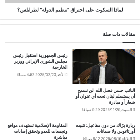
لماذا السكوت على اختراق "تنظيم الدولة" لطرابلس؟
مقالات ذات صلة
رئيس الجمهورية استقبل رئيس
مجلس الشورى الإيراني ووزير
الخارجية
الأحد,2025/02/23 4:52 مساءً
النائب حسن فضل الله: لن نسمح
أن يستسلم لبنان تحت أي عنوان أو
شعار أو مبادرة
السبت,2025/11/29 9:29 صباحًا
زيارة برّاك من دون مفاعيل: تثبيت
المقاومة الإسلامية تستهدف مواقع
أورتاغوس ولا ضمانات
وتجمعات للعدو وتحقق إصابات
مباشرة
الثلاثاء,2025/08/19 8:12 صباحًا