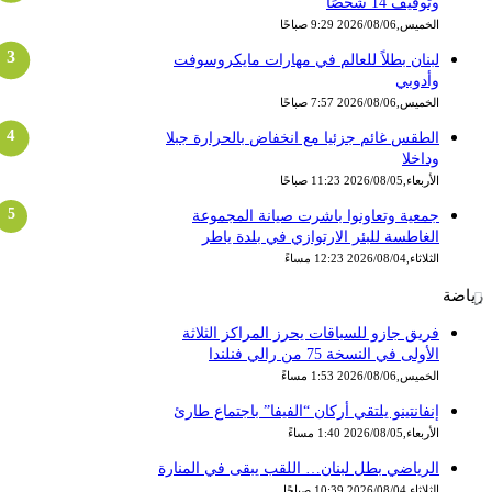
وتوقيف 14 شخصًا
الخميس,2026/08/06 9:29 صباحًا
لبنان بطلاً للعالم في مهارات مايكروسوفت
وأدوبي
الخميس,2026/08/06 7:57 صباحًا
الطقس غائم جزئيا مع انخفاض بالحرارة جبلا
وداخلا
الأربعاء,2026/08/05 11:23 صباحًا
جمعية وتعاونوا باشرت صيانة المجموعة
الغاطسة للبئر الارتوازي في بلدة ياطر
الثلاثاء,2026/08/04 12:23 مساءً
ياضة
فريق جازو للسباقات يحرز المراكز الثلاثة
الأولى في النسخة 75 من رالي فنلندا
الخميس,2026/08/06 1:53 مساءً
إنفانتينو يلتقي أركان “الفيفا” باجتماع طارئ
الأربعاء,2026/08/05 1:40 مساءً
الرياضي بطل لبنان… اللقب يبقى في المنارة
الثلاثاء,2026/08/04 10:39 صباحًا