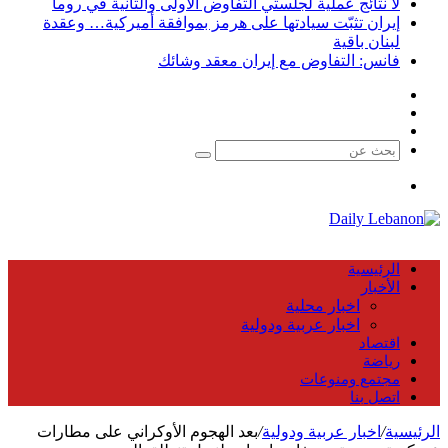
لا نتائج عملية لجلستي التفاوض الأولى والثانية في روما
إيران تثبّت سيادتها على هرمز بموافقة أميركية… وعقدة
لبنان باقية
فانس: التفاوض مع إيران معقد وشائك
فيسبوك
X
يوتيوب
بحث
عن
القائمة
الرئيسية
الأخبار
اخبار محلية
اخبار عربية ودولية
اقتصاد
رياضة
مجتمع ومنوعات
اتصل بنا
لرئيسية
/
اخبار عربية ودولية
/
بعد الهجوم الأوكراني على مطارات