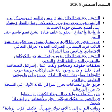
لسبت, أغسطس 8 2026
خر الاخبار
الشيخ راجح عبد الخالق يشيد بمسيرة العميد موسى كرنيب
الرئيس عون عرض مع وزير الاتصالات أوضاع القطاع وشدّد
على أهمية تحسين جودة الخدمات
بأرواحنا وأعمارنا.. يعقوب: خلف قيادة الشيخ نعيم قاسم حتى
النصر
حرب: تفجير جرمانا الإرهابي تتحمل مسؤوليته حكومة دمشق
النائب فريد البستاني: الضرائب الجديدة تعرقل التعافي
الاقتصادي وتناقض مبدأ الشراكة
الشيخ راجح عبد الخالق يزور برفقة الشيخين الكوكاش
والمغربي المدير العام للدفاع المدني
تحقيقات حقوقية وصحافية وثّقت اغتيال إسرائيل للصحافية
آمال خليل وأكدت وجود أدلّة على ارتكاب جريمة حرب
“الوفاء للمقاومة”: ندعو السلطة إلى حزم أمرها ووقف
التفاوض مع العدو
فريق جازو للسباقات يحرز المراكز الثلاثة الأولى في النسخة
75 من رالي فنلندا
حرب: كلما تآمروا على السويداء انكشفوا وسقطوا
في الحمرا… تفكيك شبكتَي اتجار بالأشخاص وتوقيف 14
شخصًا
رواتب النواب إلى 5 آلاف دولار شهرياً… فكيف أقرّت الزيادة؟