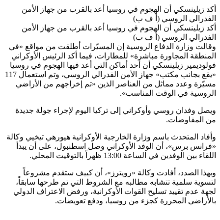
كد زيلينسكي أن الهجوم في روسيا أعد بالقرب من جهاز الأمن
لفدرالي الروسي (أ ف ب)
كد زيلينسكي أن الهجوم في روسيا أعد بالقرب من جهاز الأمن
لفدرالي الروسي (أ ف ب)
قالت وزارة الدفاع الروسية إن المسيّرات أطلقت من مواقع «في
لمنطقة المجاورة مباشرة» للمطارات، فيما أكد الرئيس الأوكراني
ولوديمير زيلينسكي أن أحد أماكن التي أعد فيها الهجوم في روسيا
«يقع بجانب مكتب» جهاز الأمن الفدرالي الروسي، وتم استعمال 117
سيّرة وعدد مماثل من العناصر الذين «تم إخراجهم من الأراضي
لروسية في الوقت المناسب».
يصل وفدان روسي وأوكراني إلى تركيا اليوم لإجراء جولة جديدة
ن المفاوضات.
أفاد المتحدث باسم وزارة الخارجية الأوكرانية هيورهي تيخيي وكالة
فرانس برس»، أن الوفد الأوكراني وصل اسطنبول، على أن يبدأ
لقاء بين الوفدين في الساعة 13:00 ظهراً بالتوقيت المحلي.
بهذا الصدد، أفادت وكالة «رويترز»، أن كييف ستقدم مشروعاً
تسوية سلمية تتشابه مطالبه مع الشروط التي تم طرحها سابقاً،
جهة عدم تقييد تسليح القوات الأوكرانية، ورفض الاعتراف الدولي
الأراضي المحررة كجزء من روسيا، ودفع تعويضات.