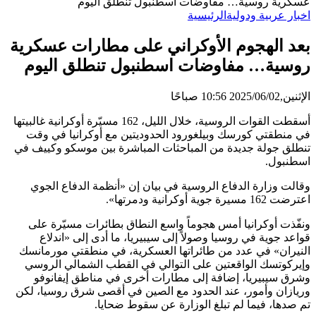
سكرية روسية… مفاوضات اسطنبول تنطلق اليوم
خبار عربية ودولية
الرئيسية
عد الهجوم الأوكراني على مطارات عسكرية
وسية… مفاوضات اسطنبول تنطلق اليوم
ثنين,2025/06/02 10:56 صباحًا
أسقطت القوات الروسية، خلال الليل، 162 مسيّرة أوكرانية غالبيتها
ي منطقتي كورسك وبيلغورود الحدوديتين مع أوكرانيا في وقت
نطلق جولة جديدة من المباحثات المباشرة بين موسكو وكييف في
سطنبول.
قالت وزارة الدفاع الروسية في بيان إن «أنظمة الدفاع الجوي
رضت 162 مسيرة جوية أوكرانية ودمرتها».
نفّذت أوكرانيا أمس هجوماً واسع النطاق بطائرات مسيّرة على
واعد جوية في روسيا وصولاً إلى سيبيريا، ما أدى إلى «اندلاع
لنيران» في عدد من طائراتها العسكرية، في منطقتي مورمانسك
إيركوتسك الواقعتين على التوالي في القطب الشمالي الروسي
شرق سيبيريا، إضافة إلى مطارات أخرى في مناطق إيفانوفو
ريازان وأمور، عند الحدود مع الصين في أقصى شرق روسيا، لكن
م صدها، فيما لم تبلغ الوزارة عن سقوط ضحايا.