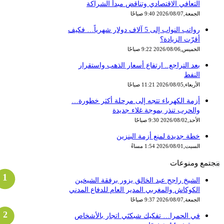
التعافي الاقتصادي وتناقض مبدأ الشراكة
الجمعة,2026/08/07 9:40 صباحًا
رواتب النواب إلى 5 آلاف دولار شهرياً… فكيف
أقرّت الزيادة؟
الخميس,2026/08/06 9:22 صباحًا
بعد التراجع.. ارتفاع أسعار الذهب واستقرار
النفط
الأربعاء,2026/08/05 11:21 صباحًا
أزمة الكهرباء تتجه إلى مرحلة أكثر خطورة…
والحرب تنذر بموجة غلاء جديدة
الأحد,2026/08/02 9:30 صباحًا
خطة جديدة لمنع أزمة البنزين
السبت,2026/08/01 1:54 مساءً
جتمع ومنوعات
الشيخ راجح عبد الخالق يزور برفقة الشيخين
الكوكاش والمغربي المدير العام للدفاع المدني
الجمعة,2026/08/07 9:37 صباحًا
في الحمرا… تفكيك شبكتَي اتجار بالأشخاص