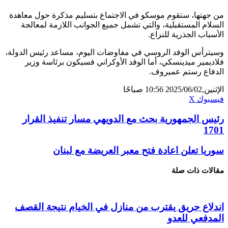
ن جهتها، ستقوم موسكو في الاجتماع بتسليم مذكرة حول معاهدة
لسلام المستقبلية، والتي تشمل جميع الجوانب اللازمة لمعالجة
لأسباب الجذرية للنزاع.
سيترأس الوفد الروسي في مفاوضات اليوم، مساعد رئيس الدولة،
لاديمير ميدينسكي، أما الوفد الأوكراني فسيكون برئاسة وزير
لدفاع رستم عميروف.
ثنين,2025/06/02 10:56 صباحًا
ڤايبر
تيلقرام
لينكدإن
واتساب
يسبوك
X
ئيس الجمهورية بحث مع الدويهي مسار تنفيذ القرار
170
وريا تعلن اعادة فتح معبر العريضة مع لبنان
قالات ذات صلة
ندلاع حريق يقترب من منازل في الخيام نتيجة القصف
لمدفعي للعدو