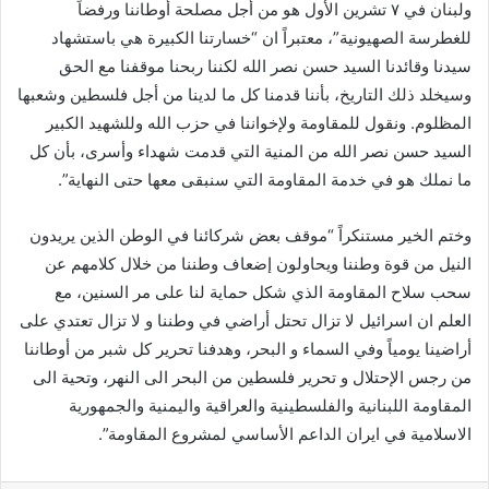
ولبنان في ٧ تشرين الأول هو من أجل مصلحة أوطاننا ورفضاً
للغطرسة الصهيونية”، معتبراً ان “خسارتنا الكبيرة هي باستشهاد
سيدنا وقائدنا السيد حسن نصر الله لكننا ربحنا موقفنا مع الحق
وسيخلد ذلك التاريخ، بأننا قدمنا كل ما لدينا من أجل فلسطين وشعبها
المظلوم. ونقول للمقاومة ولإخواننا في حزب الله وللشهيد الكبير
السيد حسن نصر الله من المنية التي قدمت شهداء وأسرى، بأن كل
ما نملك هو في خدمة المقاومة التي سنبقى معها حتى النهاية”.
وختم الخير مستنكراً “موقف بعض شركائنا في الوطن الذين يريدون
النيل من قوة وطننا ويحاولون إضعاف وطننا من خلال كلامهم عن
سحب سلاح المقاومة الذي شكل حماية لنا على مر السنين، مع
العلم ان اسرائيل لا تزال تحتل أراضي في وطننا و لا تزال تعتدي على
أراضينا يومياً وفي السماء و البحر، وهدفنا تحرير كل شبر من أوطاننا
من رجس الإحتلال و تحرير فلسطين من البحر الى النهر، وتحية الى
المقاومة اللبنانية والفلسطينية والعراقية واليمنية والجمهورية
الاسلامية في ايران الداعم الأساسي لمشروع المقاومة”.