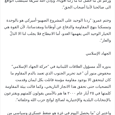
ورغم كل ما حصل لنا ما زلنا أقوياء، وبإذن الله سريعاً سينقلب الواقع
الى صالحنا لأننا أصحاب الحق”.
وختم عمرو: “ردنا الوحيد على المشروع الصهيو-أميركي هو بالوحدة
وتمسكنا بنهج المقاومة والدفاع عن أوطاننا ومقدساتنا، لأن القوة هي
الخيار الوحيد التي يفهمها العدو، أما الانبطاح فلا يجلب لنا الا الذلّ
والعار”.
الجهاد الإسلامي
بدوره أكّد مسؤول العلاقات اللبنانية في “حركة الجهاد الإسلامي”
محفوض منور أن “عيد تحرير الجنوب الذي تعمد بالدم المقاوم ما
كان ليتحقق الا بوجود مقاومة مؤمنة قاتلت بكل ايمان وقدمت
التضحيات حتى تحقق هذا الانجاز التاريخي، وكما قالت بيئة المقاومة
كلمتها في ٢٥ أيار عام ٢٠٠٠ ها هم بالأمس يقولون كلمتهم ويقترعون
بالإنتخابات البلدية والإختيارية لصالح لوائح حزب الله وحلفائه”.
واعتبر ان “ما يحصل اليوم في غزة هو ضغط عسكري وسياسي من