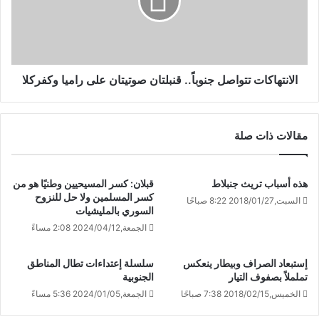
الانتهاكات تتواصل جنوباً.. قنبلتان صوتيتان على راميا وكفركلا
مقالات ذات صلة
هذه أسباب تريث جنبلاط
قبلان: كسر المسيحيين وطنيًا هو من
كسر المسلمين ولا حل للنزوح
السبت,2018/01/27 8:22 صباحًا
السوري بالمليشيات
الجمعة,2024/04/12 2:08 مساءً
إستبعاد الصراف وبيطار ينعكس
سلسلة إعتداءات تطال المناطق
تململاً بصفوف التيار
الجنوبية
الخميس,2018/02/15 7:38 صباحًا
الجمعة,2024/01/05 5:36 مساءً