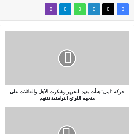
لينكدإن
واتساب
تيلقرام
ڤايبر
حركة "امل" هنأت بعيد التحرير وشكرت الأهل والعائلات على
منحهم اللوائح التوافقية ثقتهم