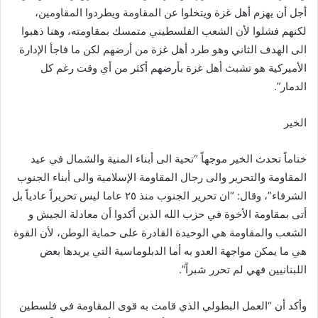
أجل أن يهزم أهل غزة ويتخلوا عن المقاومة ويطردوا المقاومين،
لكنهم فشلوا لأن الشعب الفلسطيني متمسك بمقاومته، وهنا ذهبوا
الى الهدف الثاني وهو طرد أهل غزة من أرضهم لكن ما فاجأ الإدارة
الأميركية هو تشبث أهل غزة بأرضهم أكثر من أي وقت رغم كل
الدمار”.
الخير
ختاماً تحدث الخير موجهاً “تحية الى أبناء المنية والشمال في عيد
المقاومة والتحرير والى رجال المقاومة الإسلامية والى أبناء الجنوب
الشرفاء”، وقال: “ان تحرير الجنوب منذ ٢٥ عاما ليس تحريراً عادياً بل
أتى بمقاومة الأخوة في حزب الله الذين أكدوا أن معادلة الجيش و
الشعب والمقاومة هي الوحيدة القادرة على حماية الوطن، لأن القوة
هي ما يمكن مواجهة العدو به أما الدبلوماسية التي يريدها بعض
اللبنانيين فهي لم تحرر شبراً”.
وأكد أن “العمل البطولي الذي قامت به قوى المقاومة في فلسطين