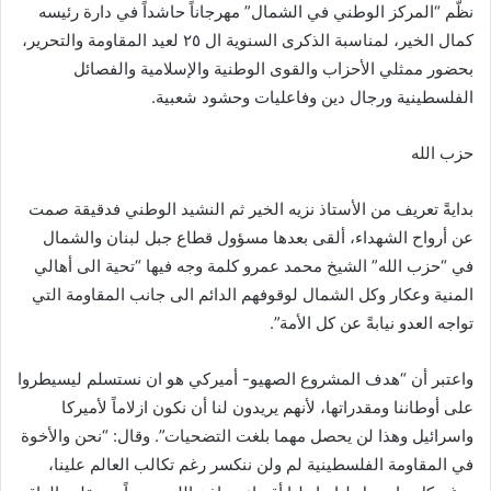
نظّم “المركز الوطني في الشمال” مهرجاناً حاشداً في دارة رئيسه
كمال الخير، لمناسبة الذكرى السنوية ال ٢٥ لعيد المقاومة والتحرير،
بحضور ممثلي الأحزاب والقوى الوطنية والإسلامية والفصائل
الفلسطينية ورجال دين وفاعليات وحشود شعبية.
حزب الله
بدايةً تعريف من الأستاذ نزيه الخير ثم النشيد الوطني فدقيقة صمت
عن أرواح الشهداء، ألقى بعدها مسؤول قطاع جبل لبنان والشمال
في “حزب الله” الشيخ محمد عمرو كلمة وجه فيها “تحية الى أهالي
المنية وعكار وكل الشمال لوقوفهم الدائم الى جانب المقاومة التي
تواجه العدو نيابةً عن كل الأمة”.
واعتبر أن “هدف المشروع الصهيو- أميركي هو ان نستسلم ليسيطروا
على أوطاننا ومقدراتها، لأنهم يريدون لنا أن نكون ازلاماً لأميركا
واسرائيل وهذا لن يحصل مهما بلغت التضحيات”. وقال: “نحن والأخوة
في المقاومة الفلسطينية لم ولن ننكسر رغم تكالب العالم علينا،