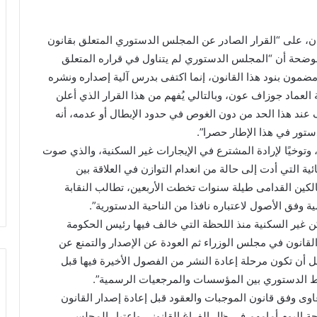
يان، على “القرار الصادر عن المجلس الدستوري المتعلق بقانون
رات للأماكن غير السكنية بتاريخ 20 أيار 2025″، موضحة أن “المجلس الدستوري لم يتناول في قراره المتعلق
 مضمون بنود هذا القانون، إنما اكتفى بدرس آلية إصداره ونشره
العماد جوزاف عون، وبالتالي يُفهم من هذا القرار الذي أعلن
قف عند هذا الحد من دون الغوص في حدود الإبطال أو عدمه، أنه
دستور في هذا الإطار حصرا”.
ا، وتوخيًا لإرادة المشترع في الإيجارات غير السكنية، والذي صوت
ئية التي أدت إلى حالة من انعدام التوازن في العلاقة بين
كين القدامى طيلة سنوات تخطت الأربعين، تطالب النقابة
 وفق الأصول لاعتباره نافذا من الناحية الدستورية”.
كن غير السكنية منذ اللحظة التي خالف فيها رئيس الحكومة
لقانون في مجلس الوزراء ثم العودة عن الإصدار والتمنع عن
مل أن تكون مرحلة إعادة النشر من الفصول الأخيرة فيها قبل
تخبط الدستوري بين المؤسسات والمرجعيات الرسمية”.
اوى وفق قانون الموجبات والعقود قبل إعادة إصدار القانون
 اليوم أمامهم في ظل الفراغ القانوني واعتبار المجلس