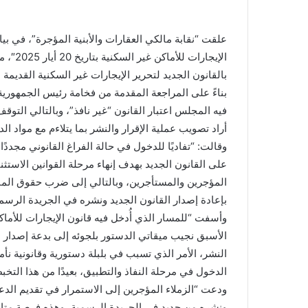
علقت “نقابة مالكي العقارات والأبنية المؤجرة”، في ب
الإيجا
بالقانون الجديد لتحرير الإيجارات غير السكنية القديمة
بناءً على المراجعة المقدمة من فخامة رئيس الجمهورية 
فيه المجلس اعتبار القانون “غير نافذ”، وبالتالي التو
أراد تصويب عملية الإقرار والنشر بما يتلاءم مع مواد ال
وقالت: “تفاديًا للدخول في حالة الفراغ القانوني مجددً
على القانون الجديد بهدف إنهاء مرحلة القوانين الاستثنا
المؤجرين والمستأجرين، وبالتالي إلى ضرب حقوق المال
بإعادة إصدار القانون الجديد ونشره في الجريدة الرسمية
وأسفت “للمسار الذي أُدخل فيه قانون الإيجارات للأما
الأسبق نجيب ميقاتي الدستور بلجوئه إلى بدعة إصدار ا
النشر، الأمر الذي تسبب في بلبلة دستورية وقانونية نأ
الدخول في مرحلة النفاذ والتطبيق، بعيدًا من هذا ال
ودعت “الزملاء المؤجرين إلى الاستمرار في تقديم الدع
ونشره من جديد في الجريدة الرسمية، وهذه فرصة متاحة