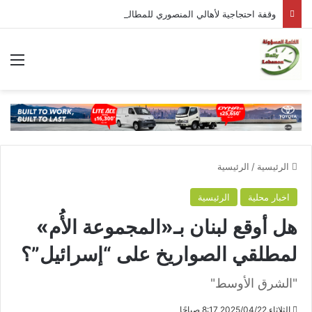
وقفة احتجاجية لأهالي المنصوري للمطالبة بالعودة إلى بلدتهم
الق
الرئيسية
/
الرئيسية
اخبار محلية
الرئيسية
هل أوقع لبنان بـ«المجموعة الأُم»
لمطلقي الصواريخ على “إسرائيل”؟
"الشرق الأوسط"
الثلاثاء,2025/04/22 8:17 صباحًا