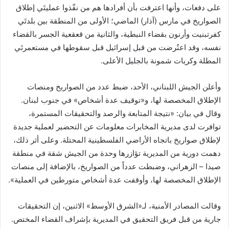
على دفعات، وأنها اعترفت بأن أفرادها هم من نفّذوا عمليتَي إطلاق
الصواريخ في مارس (آذار) الماضي؛ الأولى من المنطقة بين بلدتَي
كفرتبنيت وأرنون بقضاء النبطية، والثانية من قعقعية الجسر بالقضاء
نفسه، وقد اعتُرضت من قبل إسرائيل قبل سقوطها في مستعمرتَي
المطلة وكريات شمونة بالجليل الأعلى.
وأعلن الجيش اللبناني، الأحد، ضبط عدد من الصواريخ ومنصات
الإطلاق المخصصة لها، و«توقيف عدة أشخاص» في جنوب لبنان.
وقال في بيان: «نتيجة المتابعة والرصد والتحقيقات المستمرة،
توافرت لدى مديرية المخابرات معلومات عن التحضير لعملية جديدة
لإطلاق صواريخ باتجاه الأراضي الفلسطينية المحتلة. وعلى أثر ذلك،
دهمت دورية من المديرية تؤازرها وحدة من الجيش شقة في منطقة
صيدا – الزهراني، وضبطت عدداً من الصواريخ، بالإضافة إلى منصات
الإطلاق المخصصة لها، وأوقفت عدة أشخاص متورطين في العملية».
وقالت المصادر الأمنية، لـ«الشرق الأوسط» الاثنين، إن التحقيقات
جارية من قبل فريق التحقيق في المديرية بإشراف القضاء المختص.