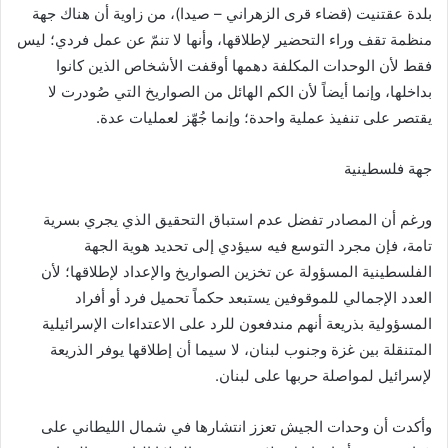
بلدة عقتنيت (قضاء قرى الزهراني – صيدا)، من زاوية أن هناك جهة
منظمة تقف وراء التحضير لإطلاقها، وأنها لا تنمّ عن عمل فردي؛ ليس
فقط لأن الوحدات المكلفة دهمها أوقفت الأشخاص الذين كانوا
بداخلها، وإنما أيضاً لأن الكم الهائل من الصواريخ التي صُودرت لا
يقتصر على تنفيذ عملية واحدة؛ وإنما جُهّز لعمليات عدة.
جهة فلسطينية
ورغم أن المصادر تفضل عدم استباق التحقيق الذي يجري بسرية
تامة، فإن مجرد التوسع فيه سيؤدي إلى تحديد هوية الجهة
الفلسطينية المسؤولة عن تخزين الصواريخ والإعداد لإطلاقها؛ لأن
العدد الإجمالي للموقوفين يستبعد حكماً تحميل فرد أو أفراد
المسؤولية بذريعة أنهم مندفعون للرد على الاعتداءات الإسرائيلية
المتنقلة بين غزة وجنوب لبنان، لا سيما أن إطلاقها يوفر الذريعة
لإسرائيل لمواصلة حربها على لبنان.
وأكدت أن وحدات الجيش تعزز انتشارها في شمال الليطاني على