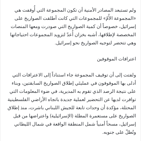
ولم تستبعد المصادر الأمنية أن تكون المجموعة التي أُوقفت هي
«المجموعة الأُمّ» للمجموعات التي كانت أطلقت الصواريخ على
إسرائيل، خصوصاً أن كمية الصواريخ التي صودرت ومعها المنصات
المخصصة لإطلاقها، أشبه بخزان أُعدّ لتزويد المجموعات احتياجاتها
وهي تتحضر لتوجيه الصواريخ نحو إسرائيل.
اعترافات الموقوفين
ولفتت إلى أن توقيف المجموعة جاء استناداً إلى الاعترافات التي
أدلى بها الموقوفون في عمليتَي إطلاق الصواريخ السابقتين، وبناء
على نتيجة الرصد الذي تقوم به المديرية، في ضوء المعلومات التي
توافرت لديها عن التحضير لعملية جديدة باتجاه الأراضي الفلسطينية
المحتلة، مؤكدة أن وحدات تابعة للجيش اللبناني باشرت، منذ إطلاق
الصواريخ على مستعمرة المطلة (الإسرائيلية) واعتراضها من قبل
إسرائيل، مسحاً أمنياً شمل المنطقة الواقعة في شمال الليطاني
وتُطلّ على جنوبه.