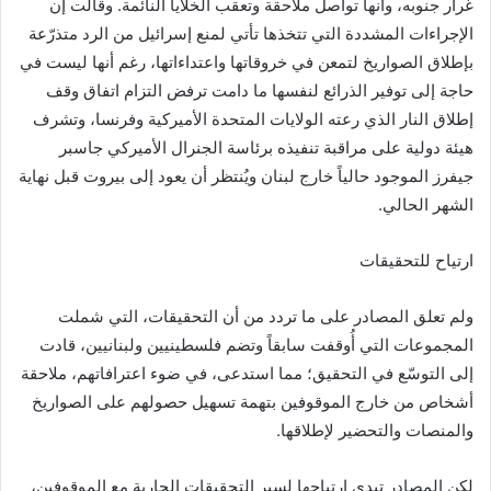
غرار جنوبه، وأنها تواصل ملاحقة وتعقب الخلايا النائمة. وقالت إن
الإجراءات المشددة التي تتخذها تأتي لمنع إسرائيل من الرد متذرّعة
بإطلاق الصواريخ لتمعن في خروقاتها واعتداءاتها، رغم أنها ليست في
حاجة إلى توفير الذرائع لنفسها ما دامت ترفض التزام اتفاق وقف
إطلاق النار الذي رعته الولايات المتحدة الأميركية وفرنسا، وتشرف
هيئة دولية على مراقبة تنفيذه برئاسة الجنرال الأميركي جاسبر
جيفرز الموجود حالياً خارج لبنان ويُنتظر أن يعود إلى بيروت قبل نهاية
الشهر الحالي.
ارتياح للتحقيقات
ولم تعلق المصادر على ما تردد من أن التحقيقات، التي شملت
المجموعات التي أُوقفت سابقاً وتضم فلسطينيين ولبنانيين، قادت
إلى التوسّع في التحقيق؛ مما استدعى، في ضوء اعترافاتهم، ملاحقة
أشخاص من خارج الموقوفين بتهمة تسهيل حصولهم على الصواريخ
والمنصات والتحضير لإطلاقها.
لكن المصادر تبدي ارتياحها لسير التحقيقات الجارية مع الموقوفين،