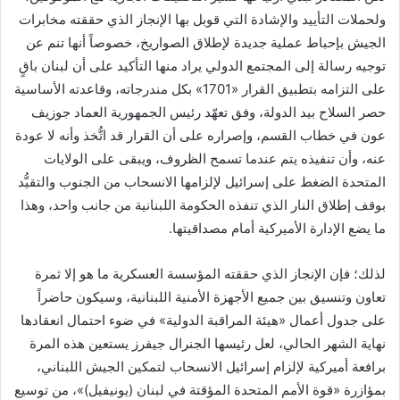
ولحملات التأييد والإشادة التي قوبل بها الإنجاز الذي حققته مخابرات
الجيش بإحباط عملية جديدة لإطلاق الصواريخ، خصوصاً أنها تنم عن
توجيه رسالة إلى المجتمع الدولي يراد منها التأكيد على أن لبنان باقٍ
على التزامه بتطبيق القرار «1701» بكل مندرجاته، وقاعدته الأساسية
حصر السلاح بيد الدولة، وفق تعهّد رئيس الجمهورية العماد جوزيف
عون في خطاب القسم، وإصراره على أن القرار قد اتُّخذ وأنه لا عودة
عنه، وأن تنفيذه يتم عندما تسمح الظروف، ويبقى على الولايات
المتحدة الضغط على إسرائيل لإلزامها الانسحاب من الجنوب والتقيُّد
بوقف إطلاق النار الذي تنفذه الحكومة اللبنانية من جانب واحد، وهذا
ما يضع الإدارة الأميركية أمام مصداقيتها.
لذلك؛ فإن الإنجاز الذي حققته المؤسسة العسكرية ما هو إلا ثمرة
تعاون وتنسيق بين جميع الأجهزة الأمنية اللبنانية، وسيكون حاضراً
على جدول أعمال «هيئة المراقبة الدولية» في ضوء احتمال انعقادها
نهاية الشهر الحالي، لعل رئيسها الجنرال جيفرز يستعين هذه المرة
برافعة أميركية لإلزام إسرائيل الانسحاب لتمكين الجيش اللبناني،
بمؤازرة «قوة الأمم المتحدة المؤقتة في لبنان (يونيفيل)»، من توسيع