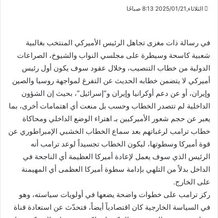
الثلاثاء,2025/01/21 8:13 صباحًا
في رسالة ذات مغزى تجاهل الرئيس الأميركي المنتخب بغالبية
شعبية كاسحة وسيطرة على مجلسي النواب والشيوخ، الصراعات
الدولية من خطاب التنصيب، وخلال عقود سوف يكون أول رئيس
أميركي لا يتضمن خطابه الحديث عن التفرغ لمواجهة روسيا والصين
وإيران، أو عن دعم أوكرانيا وإيران و”إسرائيل”، بحيث إن الشؤون
الداخلية لم تتصدر الخطاب وحسب بل منعت أي اهتمامات أخرى، بما
يعبر عن حجم شعور الأميركيين بـ اهتراء الوضع الداخلي ومحاكاة
خطاب ترامب لرغباتهم بعد سماع الخطاب الخشبي الإمبراطوري عن
قوة أميركا وسطوتها، ليكون الخطاب تجسيداً لوعد ترامب أنه
الرئيس الذي سوف يعمل لإعادة أميركا العظيمة أي الناجحة في
الداخل بدلاً من التلهي بإدامة سطوة أميركا العظمى أي المهيمنة
على الخارج.
ركز ترامب على خطوات واضحة يضعها في أولويات سياسته، وهو
في السياسة الخارجية كان اقتصادياً أيضاً، فتحدّث عن استعادة قناة