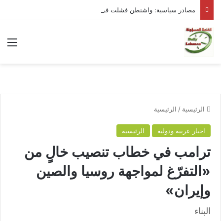
مصادر سياسية: واشنطن فشلت في إِحداث خرقٍ في المفاوضات
الق
الرئيسية
/
الرئيسية
اخبار عربية ودولية
الرئيسية
ترامب في خطاب تنصيب خالٍ من
«التفرّغ لمواجهة روسيا والصين
وإيران»
البناء