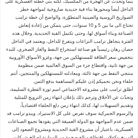
بنما وتحدث عن الهجرة من المكسيك، لكنه بنى خطته العسكرية على
الداخل أيضاً ومحورها بناء قبة حديدية صاروخية لمواجهة خطر
الصواريخ الروسية والصينية المتطوّرة، والواضح أن خطة ترامب
تحتاج الى ما بين 5 و 10 سنوات، حتى يتمكن من إعادة إنعاش
الصناعة وبناء أسواق لها، وحتى تكتمل القبة الحديدية. وخلال هذه
الفترة يتجاهل ترامب النزاعات ويتفرغ للداخل، ويعتمد في الداخل
حصان رهان رئيسياً هو صناعة استخراج النفط والغاز الصخري، للبدء
بتخفيض سعر الطاقة للمستهلكين من جهة، وغزو الأسواق الأوروبية
من جهة ثانية، واقتطاع جزء من السوق العالمية ضمن منظومة
منتجي النفط من جهة ثالثة، ومعادلته للمستهلكين والمنتجين، أنتم
حلفاء ونحن نحميكم إذن عليكم المساهمة بدفع الثمن.
أطلق ترامب على مشروعه الاجتماعي اسم ثورة الفطرة السليمة،
وتحدّث عن الأخلاق وترجم ذلك بإعلان انتهاء زمن الترويج للمثلية
وتقديم التسهيلات لها، كذلك انتهاء زمن دلع الحلفاء اقتصادياً،
والرسوم الجمركية سوف تفرض على كل الاستيراد. ويبدو ترامب قد
ضمن عدم المواجهة مع الدولة العميقة التي يقودها تجمع الصناعات
العسكرية، باعتبار أن مشروع القبة الحديدية ومشروع الصعود إلى
المريخ يتكفلان باقتطاع مبالغ ضخمة من الموازنة لصالح شركات