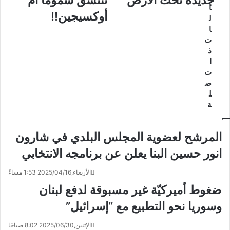
جديدة تحت الأرض
نتنشق سموماً أم
ا
أوكسيجين!!
ل
ا
ت
ذ
ا
ت
ص
ل
ة
المرشح لعضوية المجلس البلدي في شارون
انور حسين البنا يعلن عن برنامجه الانتخابي
الأربعاء,2025/04/16 1:53 مساءً
ضغوط أميركيّة غير مسبوقة لدفع لبنان
وسوريا نحو التطبيع مع “إسرائيل”
الإثنين,2025/06/30 8:02 صباحًا