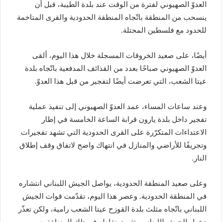
العدوّ الصهيوني لفترة من الوقت عند بلدة الطيبة، قبل أن
ينسحب من المنطقة باتّجاه المنطقة الحدودية والقرى المتاخمة
للحدود مع فلسطين المحتلة.
أيضًا، على صعيد الخروقات المسجلة خلال هذا اليوم، ألقى
العدوّ الصهيوني صباحًا بعدد من القذائف المدفعية باتّجاه بلدة
عيتا الشعب، التي تعرضت أيضًا لتفجير من قبل هذا العدوّ.
وعند ساعات المساء، عمد العدوّ الصهيوني إلى تنفيذ عملية
تفجير داخل بلدة يارون قرابة الساعة الخامسة في إطار
الاعتداءات المتكرّرة على القرى الحدودية التي تشهد تفجيرات
وتجريفًا للأراضي والمنازل في انتهاك واضح لاتفاق وقف إطلاق
النار.
وعلى صعيد المنطقة الحدودية، يواصل الجيش اللبناني انتشاره
في المنطقة الحدودية. وعصر هذا اليوم، تقدّمت قوات الجيش
اللبناني باتّجاه مثلث بلدة القوزح عيتا الشعب رامية، ولكن تعذّر
دخول الجيش اللبناني وتثبيت نقاطه في تلك المنطقة بسبب