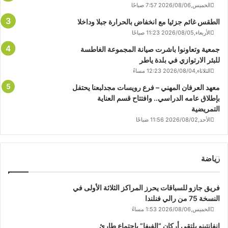
الخميس,2026/08/06 7:57 صباحًا
الطقس غائم جزئيا مع انخفاض بالحرارة جبلا وداخلا
الأربعاء,2026/08/05 11:23 صباحًا
جمعية وتعاونوا باشرت صيانة المجموعة الغاطسة
للبئر الارتوازي في بلدة ياطر
الثلاثاء,2026/08/04 12:23 مساءً
معهد العرفان المهني – فرع رويسات مجدلبعنا يحتفل
بإطلاق عامه الدراسي.. وافتتاح قسم العناية
التمريضية
الأحد,2026/08/02 11:56 صباحًا
رياضة
فريق جازو للسباقات يحرز المراكز الثلاثة الأولى في
النسخة 75 من رالي فنلندا
الخميس,2026/08/06 1:53 مساءً
إنفانتينو يلتقي أركان “الفيفا” باجتماع طارئ