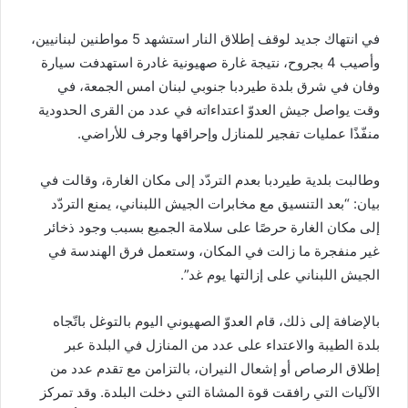
في انتهاك جديد لوقف إطلاق النار استشهد 5 مواطنين لبنانيين،
وأصيب 4 بجروح، نتيجة غارة صهيونية غادرة استهدفت سيارة
وفان في شرق بلدة طيردبا جنوبي لبنان امس الجمعة، في
وقت يواصل جيش العدوّ اعتداءاته في عدد من القرى الحدودية
منفّذًا عمليات تفجير للمنازل وإحراقها وجرف للأراضي.
وطالبت بلدية طيردبا بعدم التردّد إلى مكان الغارة، وقالت في
بيان: “بعد التنسيق مع مخابرات الجيش اللبناني، يمنع التردّد
إلى مكان الغارة حرصًا على سلامة الجميع بسبب وجود ذخائر
غير منفجرة ما زالت في المكان، وستعمل فرق الهندسة في
الجيش اللبناني على إزالتها يوم غد”.
بالإضافة إلى ذلك، قام العدوّ الصهيوني اليوم بالتوغل باتّجاه
بلدة الطيبة والاعتداء على عدد من المنازل في البلدة عبر
إطلاق الرصاص أو إشعال النيران، بالتزامن مع تقدم عدد من
الآليات التي رافقت قوة المشاة التي دخلت البلدة. وقد تمركز