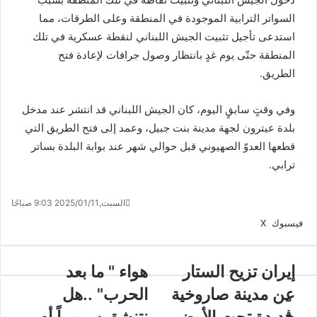
السواتر الترابية الموجودة في المنطقة وعلى الطرقات، مما
استدعى تأجيل تثبيت الجيش اللبناني لنقطة عسكرية في تلك
المنطقة حتّى يوم غدٍ بانتظار وصول جرافات لإعادة فتح
الطريق.
وفي وقتٍ سابقٍ اليوم، كان الجيش اللبناني قد انتشر عند مدخل
بلدة عيترون لجهة مدينة بنت جبيل، وعمد إلى فتح الطريق التي
قطعها العدوّ الصهيوني قبل حوالي شهر عند بوابة البلدة بساتر
ترابي.
السبت,2025/01/11 9:03 صباحًا
ڤايبر
لينكدإن
واتساب
تيلقرام
فيسبوك
X
إيران تزيح الستار
هواء " ما بعد
عن مدينة صاروخية
الحرب" ..هل
م
ق