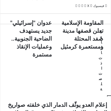
لينكدإن
واتساب
ڤايبر
تيلقرام
فيسبوك
X
المقاومة ‏الإسلامية
عدوان "إسرائيلي"
تعلن قصفها مدينة
جديد يستهدف
م
ق
صفد المحتلة
الضاحية الجنوبية..
ا
ومستعمرة كرمئيل
وعمليات الإنقاذ
ل
ا
مستمرة
ت
ذ
ا
ت
ص
ل
ة
إعلام العدو يوثّف الدمار الذي خلفته صواريخ