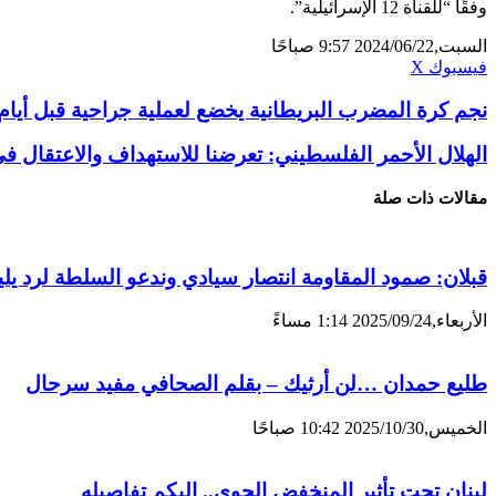
وفقًا “للقناة 12 الإسرائيلية”.
السبت,2024/06/22 9:57 صباحًا
ڤايبر
تيلقرام
لينكدإن
واتساب
فيسبوك
X
نجم كرة المضرب البريطانية يخضع لعملية جراحية قبل أيام
الهلال الأحمر الفلسطيني: تعرضنا للاستهداف والاعتقال ف
مقالات ذات صلة
قبلان: صمود المقاومة انتصار سيادي وندعو السلطة لرد يل
الأربعاء,2025/09/24 1:14 مساءً
طليع حمدان …لن أرثيك – بقلم الصحافي مفيد سرحال
الخميس,2025/10/30 10:42 صباحًا
لبنان تحت تأثير المنخفض الجوي.. اليكم تفاصيله