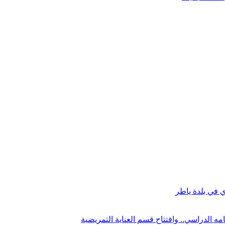
ي في بلدة ياطر
ه الدراسي.. وافتتاح قسم العناية التمريضية