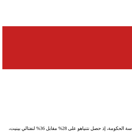
أظهر استطلاع للرأي أنه لأول مرة يتجاوز رئيس الوزراء السابق نفتالي بينيت رئيس الحكومة الحالي بنيامين نتنياهو في سؤال من الأنسب لرئاسة الحكومة، إذ حصل نتنياهو على 28% مقابل 36% لنفتالي بينيت،