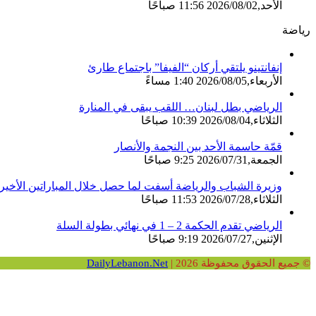
الأحد,2026/08/02 11:56 صباحًا
رياضة
إنفانتينو يلتقي أركان “الفيفا” باجتماع طارئ
الأربعاء,2026/08/05 1:40 مساءً
الرياضي بطل لبنان… اللقب يبقى في المنارة
الثلاثاء,2026/08/04 10:39 صباحًا
قمّة حاسمة الأحد بين النجمة والأنصار
الجمعة,2026/07/31 9:25 صباحًا
وزيرة الشباب والرياضة أسفت لما حصل خلال المباراتين الأخير
الثلاثاء,2026/07/28 11:53 صباحًا
الرياضي تقدم الحكمة 2 – 1 في نهائي بطولة السلة
الإثنين,2026/07/27 9:19 صباحًا
© جميع الحقوق محفوظة 2026 |
DailyLebanon.Net
زر
ڤايبر
واتساب
فيسبوك
الذهاب
إلى
الأعلى