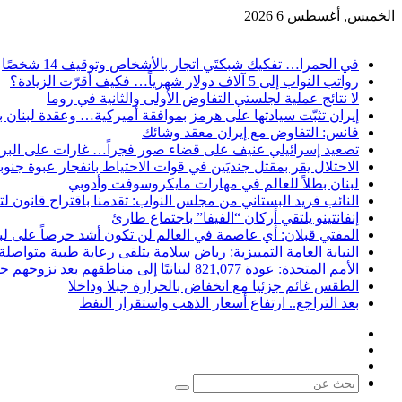
الخميس, أغسطس 6 2026
آخر الاخبار
في الحمرا… تفكيك شبكتَي اتجار بالأشخاص وتوقيف 14 شخصًا
رواتب النواب إلى 5 آلاف دولار شهرياً… فكيف أقرّت الزيادة؟
لا نتائج عملية لجلستي التفاوض الأولى والثانية في روما
إيران تثبّت سيادتها على هرمز بموافقة أميركية… وعقدة لبنان ب
فانس: التفاوض مع إيران معقد وشائك
تصعيد إسرائيلي عنيف على قضاء صور فجراً… غارات على البر
الاحتلال يقر بمقتل جنديَين في قوات الاحتياط بانفجار عبوة جنوب
لبنان بطلاً للعالم في مهارات مايكروسوفت وأدوبي
النائب فريد البستاني من مجلس النواب: تقدمنا باقتراح قانون 
إنفانتينو يلتقي أركان “الفيفا” باجتماع طارئ
المفتي قبلان: أي عاصمة في العالم لن تكون أشد حرصاً على لب
النيابة العامة التمييزية: رياض سلامة يتلقى رعاية طبية متواصل
الأمم المتحدة: عودة 821,077 لبنانيًا إلى مناطقهم بعد نزوحهم جراء الحرب
الطقس غائم جزئيا مع انخفاض بالحرارة جبلا وداخلا
بعد التراجع.. ارتفاع أسعار الذهب واستقرار النفط
فيسبوك
X
يوتيوب
بحث