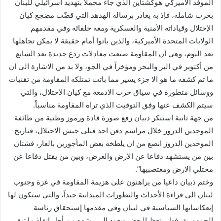
الموفد الاميركي هوكشتاين الذي جاء محملا بتهديد اسرائيلي للبنان
بحرب شاملة، فإذ به يغادر برسالة الهدهد التي قضّت مضجع كيان
الإحتلال وقياداته الأمنية والعسكرية ومعه حلفائه وفي مقدمهم
الولايات المتحدة الأميركية، والذين باتوا أمام حقيقة لا يمكن تجاهلها
بعد اليوم، وهي أن المقاومة صنعت معادلات ردع جديدة بعد السابع
من أكتوبر في البر والبحر ومؤخراً في الجو، ولا بد من الاشارة الى ان
ما تم كشفه ما هو الا جزء يسير مما باتت تمتلكه المقاومة من تقنيات
ووسائل متطورة في سياق حرب الادمغة مع كيان الاحتلال، والتي
سيتم الكشف عنها وفق التوقيت الذي تراه المقاومة مناسباً.
من جهة ثانية استنكر ذبيان رفع صورة قادة ورموز وطنية من طائفة
الموحدين الدروز خلال مراسم دفن احد قتلى جيش الاحتلال، فتاريخ
الموحدين الدروز انصع من ان يلطخه بعض المأجورين بالعار، فشتان
بين من يستشهد دفاعا عن الارض والعرض، وبين من يقتل دفاعا عن
محتلي الارض ومغتصبيها”.
وختم ذبيان داعيا من يراهنون على هزيمة المقاومة في غزة وجنوب
لبنان الى قراءة الأحداث والتطورات الميدانية جيداً، والتي ستكون لها
إنعكاساتها السياسية في لبنان وفي مقدمها إستحقاق رئاسة
الجمهورية، فهل يتعظ البعض ويعود الى رشده من أجل إنقاذ ما تبقى