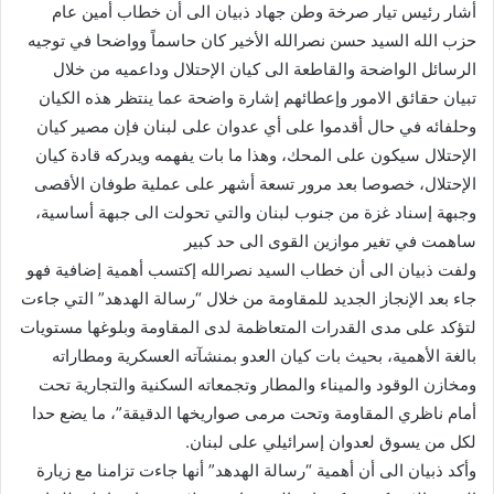
أشار رئيس تيار صرخة وطن جهاد ذبيان الى أن خطاب أمين عام
حزب الله السيد حسن نصرالله الأخير كان حاسماً وواضحا في توجيه
الرسائل الواضحة والقاطعة الى كيان الإحتلال وداعميه من خلال
تبيان حقائق الامور وإعطائهم إشارة واضحة عما ينتظر هذه الكيان
وحلفائه في حال أقدموا على أي عدوان على لبنان فإن مصير كيان
الإحتلال سيكون على المحك، وهذا ما بات يفهمه ويدركه قادة كيان
الإحتلال، خصوصا بعد مرور تسعة أشهر على عملية طوفان الأقصى
وجبهة إسناد غزة من جنوب لبنان والتي تحولت الى جبهة أساسية،
ساهمت في تغير موازين القوى الى حد كبير
ولفت ذبيان الى أن خطاب السيد نصرالله إكتسب أهمية إضافية فهو
جاء بعد الإنجاز الجديد للمقاومة من خلال “رسالة الهدهد” التي جاءت
لتؤكد على مدى القدرات المتعاظمة لدى المقاومة وبلوغها مستويات
بالغة الأهمية، بحيث بات كيان العدو بمنشآته العسكرية ومطاراته
ومخازن الوقود والميناء والمطار وتجمعاته السكنية والتجارية تحت
أمام ناظري المقاومة وتحت مرمى صواريخها الدقيقة”، ما يضع حدا
لكل من يسوق لعدوان إسرائيلي على لبنان.
وأكد ذبيان الى أن أهمية “رسالة الهدهد” أنها جاءت تزامنا مع زيارة