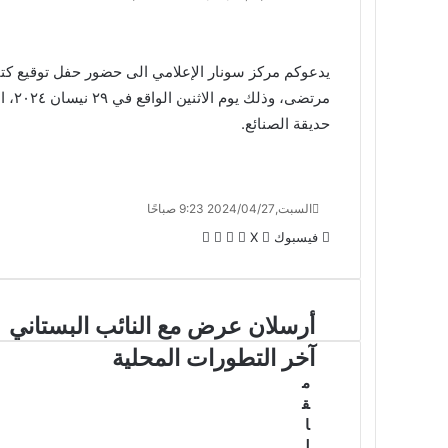
يدعوكم مركز سونار الإعلامي الى حضور حفل توقيع كتا
حديقة الصنائع.
السبت,2024/04/27 9:23 صباحًا
لينكدإن
واتساب
ڤايبر
تيلقرام
فيسبوك
X
أرسلان عرض مع النائب البستاني
آخر التطورات المحلية
م
ق
ا
ل