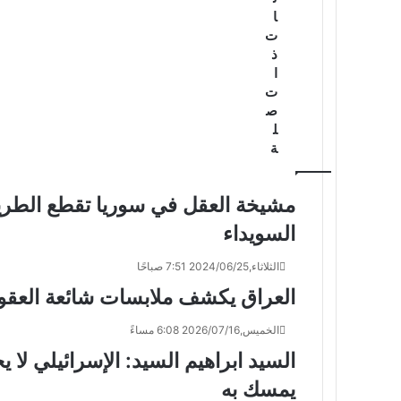
ا
ت
ذ
ا
ت
ص
ل
ة
مشيخة العقل في سوريا تقطع الطري
السويداء
الثلاثاء,2024/06/25 7:51 صباحًا
العراق يكشف ملابسات شائعة العقو
الخميس,2026/07/16 6:08 مساءً
السيد ابراهيم السيد: الإسرائيلي لا 
يمسك به