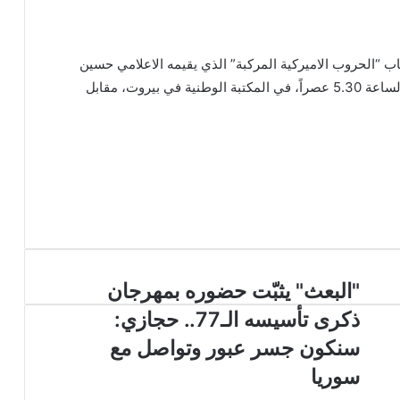
ب “الحروب الاميركية المركبة” الذي يقيمه الاعلامي حسين
مرتضى، وذلك يوم الاثنين الواقع في ٢٩ نيسان ٢٠٢٤، الساعة 5.30 عصراً، في المكتبة الوطنية في بيروت، مقابل
"البعث" يثبّت حضوره بمهرجان
ذكرى تأسيسه الـ77.. حجازي:
سنكون جسر عبور وتواصل مع
سوريا