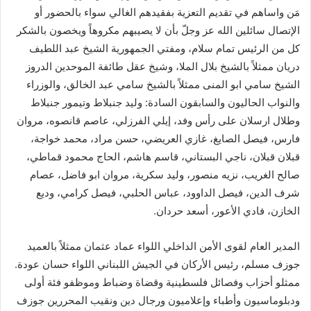
مَن واساهم في تقديم التعزية بفقيدهم الغالي سواء بالحضور أو
الإتصال سائلين الله عز وجلّ بأن لا يصيبهم مكروهاً ويخصون بالشكر
كل من الرئيس تمام سلام، ومفتي الجمهورية الشيخ عبد اللطيف
دريان ممثلاً بالشيخ بلال الملا، وشيخ عقل طائفة الموحدين الدروز
الشيخ سامي ابو المنى ممثلاً بالشيخ سامي عبد الخالق، والوزراء
والنواب الحاليون والسابقون السادة: وليد جنبلاط وتيمور جنبلاط
وطلال ارسلان على رأس وفد، إيلي الفرزلي، عاصم قانصوه، مروان
فارس، فيصل الصايغ، غازي العريضي، حسن مراد، محمد خواجة،
قبلان قبلان، ناجي البستاني، قاسم هاشم، الحاج محمود قماطي،
صالح الغريب، نزيه منصور، وليد سكرية، مروان ابو فاضل، عصام
شرف الدين، فيصل الداوود، عباس الحلبي، فيصل كرامي، وديع
الخازن، فادي الأعور، أسعد حردان.
المدير العام لقوى الأمن الداخلي اللواء عماد عثمان ممثلاً بالعميد
جوزف مسلم، رئيس الأركان في الجيش اللبناني اللواء حسان عودة.
ممثلو أحزاب وفصائل فلسطينية وقضاة وضباط وموظفو فئة أولى
ودبلوماسيون وأطباء وإعلاميون ورجال دين ونقيب المحررين جوزف