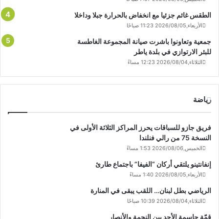
الطقس غائم جزئيا مع انخفاض بالحرارة جبلا وداخلا
الأربعاء,2026/08/05 11:23 صباحًا
جمعية وتعاونوا باشرت صيانة المجموعة الغاطسة
للبئر الارتوازي في بلدة ياطر
الثلاثاء,2026/08/04 12:23 مساءً
رياضة
فريق جازو للسباقات يحرز المراكز الثلاثة الأولى في
النسخة 75 من رالي فنلندا
الخميس,2026/08/06 1:53 مساءً
إنفانتينو يلتقي أركان “الفيفا” باجتماع طارئ
الأربعاء,2026/08/05 1:40 مساءً
الرياضي بطل لبنان… اللقب يبقى في المنارة
الثلاثاء,2026/08/04 10:39 صباحًا
قمّة حاسمة الأحد بين النجمة والأنصار