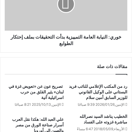
خوري: النيابة العامة التمييزية بدأت التحقيقات بملف إحتكار
الطوابع
مقالات ذات صلة
رد من المكتب الإعلامي للنائب فريد
تصريح عون عن «تعويض غزة في
البستاني على الوكيل القانوني
لبنان» يثير القلق من حرب
للوزير السابق أمين سلام
اسرائيلية آتية
الإثنين,2026/01/26 9:39 صباحًا
الإثنين,2025/10/13 8:21 صباحًا
الخطيب يناشد السيد نصرالله
علي العبد الله: هكذا نقل العرب
مباشرة غزوته على الفساد
أسرار صناعة الورق من مصر
الأربعاء,2018/05/09 6:47 مساءً
والصين إلى أوروبا