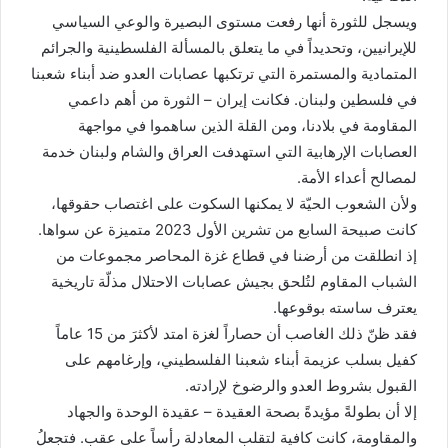
ويسجل للثورة أنها رفعت مستوى البصيرة والوعي السياسي
للإيرانيين، وتحديداً في ما يتعلق بالمسألة الفلسطينية والجرائم
المتمادية والمستمرة التي ترتكبها عصابات العدو ضد أبناء شعبنا
في فلسطين ولبنان. فكانت إيران – الثورة من أهم داعمي
المقاومة في بلادنا، ومن القلة الذين ساهموا في مواجهة
العصابات الإرهابية التي استهدفت العراق والشام ولبنان خدمة
لمصالح أعداء الأمة.
ولأن الشعوب الحيّة لا يمكنها السكوت على اغتصاب حقوقها،
كانت صبيحة السابع من تشرين الأول 2023 متميزة عن سواها.
إذ انطلقت من أرضنا في قطاع غزة المحاصر مجموعات من
الشباب المقاوم لتُلحق بجيش عصابات الاحتلال مذلّة تاريخية
يعترف ساسته بوقوعها.
فقد ظنّ ذلك الغاصب أن حصاراً لغزة امتد لأكثرَ من 15 عاماً
كفيل بسلب عزيمة أبناء شعبنا الفلسطيني، وإرغامهم على
القبول بشروط العدو والرضوخ لإرادته.
إلا أن بطولةً مؤيدةً بصحة العقيدة – عقيدة الوحدة والجهاد
والمقاومة، كانت كافية لتقلب المعادلة رأساً على عقب. فتجعلُ