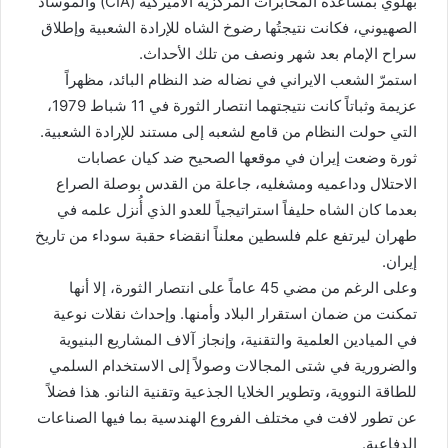
بهلوي بمساعدة المخابرات المركزية الأميركية (CIA) والموساد
الصهيوني، فكانت نتيجتُها رضوخ الشاه للإرادة الشعبية وإطلاق
سراح الإمام بعد شهر ونصف من تلك الأحداث.
استمرّ الشعب الايراني في نضاله ضد النظام البائد، مظهراً
عزيمة وثباتاً كانت نتيجتهما انتصار الثورة في 11 شباط 1979،
التي حولت النظام من قامع لشعبه إلى مستند للإرادة الشعبية.
ثورة وضعت إيران في موقعها الصحيح ضد كيان عصابات
الاحتلال وداعميه ومشغليه، جاعلة من القدس بوصلة الصراع
بعدما كان الشاه حليفاً استراتيجياً للعدو الذي أُنزل علمه في
طهران ليرتفع علم فلسطين معلناً انقضاء حقبة سوداء من تاريخ
إيران.
وعلى الرغم من مضي 45 عاماً على انتصار الثورة، إلا أنها
تمكنت من ضمان استقرار البلاد وأمنها. وإحداث نقلات نوعية
في الميادين العلمية والتقنية، وإنجاز آلاف المشاريع البنيوية
والضرورية في شتى المجالات وصولاً إلى الاستخدام السلمي
للطاقة النووية، وتطوير الخلايا الجذعية وتقنية النانو. هذا فضلاً
عن تطور لافت في مختلف الفروع الهندسية بما فيها الصناعات
الدفاعية.