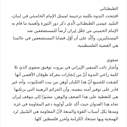
الطبطبائي
افتتحت الندوة بكلمة ترحيبية لممثل الإمام الخامنئي في لبنان،
السّيد عيسى الطبطبائي الّذي ذكر دور الثورة وأهمية ما قام به
الإمام الخميني من جَعْل إيران أرضاً للمستضعفين ضد
المستكبرين، وأكّد على أن أوّل قضايا المستضعفين في عالمنا
هي القضية الفلسطينية.
صفوي
وأشار نائب السفير الإيراني في بيروت توفيق صفوي الذي تلا
كلمة راعي الندوة أنّ من إنجازات معركة طوفان الأقصى أنها
كشفت للجميع أنّ هذا الكيان أوهن من بيت العنكبوت، وأنه غير
قادر على توفير أمنه بنفسه، وأن الجرائم الرهيبة التي يرتكبها
هي للتغطية على هذا الضعف والوهن، مشيرًا إلى موقف إيران
تجاه هذا العدوان حيث أكد على أولوية دعم المقاومة في غزة
ومدها بكل أسباب القوة والمنعة لأنّ المقاومة هي السّبيل لرد
الهمجية وبها تستعاد الكرامة وتُحرر فلسطين كلها.