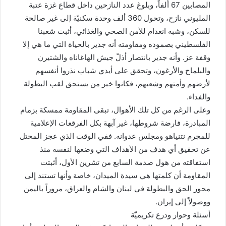
المصابين 67 ألفاً، وبلوغ عدد النازحين داخل قطاع غزة عتبة
المليوني نازح، وتحول 360 ألف وحدة سكنيّة إلى غير صالحة
للسكن، وشبه انعدام للأمن الصحي والغذائي، أثبت شعبنا
الفلسطيني بصموده ومقاومته أنه جدير بالحياة التي ما هي إلا
وقفة عز. وأنه جدير بانتصار أذلّ جيش الهاغاناه والشتيرن
والبلماح والأرغون، وتحقق على أيدي شباب نذروا أنفسهم
لأرضهم وأمتهم وشعبهم، فكانوا خير من يستحق لقب البطولة
والفداء.
وعلى الرغم من كل تلك الأهوال، تبقى المقاومة ممسكة بزمام
المبادرة، فارضة شروطها، غير آبهة بكل الفرقعات الإعلامية
للمجرم نتنياهو ومجلس عدوانه. ففي الوقت الذي عجز المحتل
عن تحقيق أي هدف من الأهداف التي وضعها لنفسه منذ
استفاقته من هول صدمة السابع من تشرين الأول، أثبتت
المقاومة أن كلمتها هي سيدة الميدان، خاصة وأنها تستند إلى
محور الحق والبطولة في لبنان والشام والعراق، مروراً باليمن
ووصولاً إلى إيران.
أسئلة وحوار ودرع تكريميّة