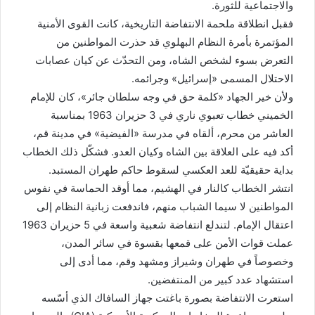
والاجتماعية للثورة.
فقبل انطلاقة ملحمة الانتفاضة التاريخية، كانت القوى الأمنية
المؤتمرة بأمرة النظام البهلوي قد حذرت المواطنين من
التعرض بسوء لشخص الشاه، ومن التحدّث عن كيان عصابات
الاحتلال المسمى «إسرائيل» وجرائمه.
ولأن خير الجهاد «كلمة حق في وجه سلطان جائر»، كان للإمام
الخميني خطاب تعبوي ناري في 3 حزيران 1963 بمناسبة
العاشر من محرم، ألقاه في مدرسة «الفيضية» في مدينة قم،
أكد فيه على العلاقة بين الشاه وكيان العدو. فشكّل ذلك الخطاب
بداية حقيقيّة للعد العكسي لسقوط حاكم طهران المستبد.
انتشر الخطاب كالنار في الهشيم، مما أوقد الحماسة في نفوس
المواطنين لا سيما الشباب منهم، فاندفعت زبانية النظام إلى
اعتقال الإمام. لتندلع انتفاضة شعبية واسعة في 5 حزيران 1963
عملت قوات الأمن على قمعها بقسوة في سائر المدن،
وخصوصاً في طهران وشيراز ومشهد وقم، مما أدى إلى
استشهاد عدد كبير من المنتفضين.
استعرت الانتفاضة بصورة باغتت جهاز السافاك الذي أسّسه