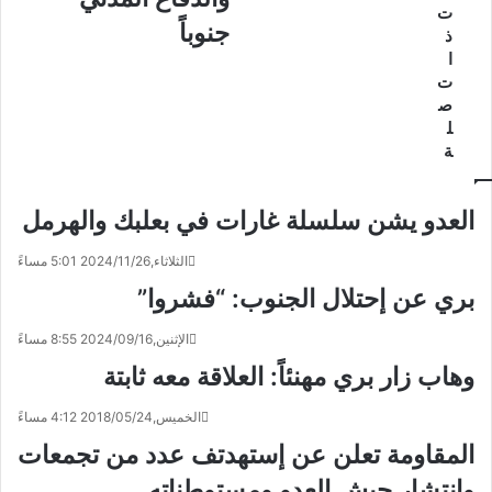
ت
جنوباً
ذ
ا
ت
ص
ل
ة
العدو يشن سلسلة غارات في بعلبك والهرمل
الثلاثاء,2024/11/26 5:01 مساءً
بري عن إحتلال الجنوب: “فشروا”
الإثنين,2024/09/16 8:55 مساءً
وهاب زار بري مهنئاً: العلاقة معه ثابتة
الخميس,2018/05/24 4:12 مساءً
المقاومة تعلن عن إستهدتف عدد من تجمعات
وانتشار جيش العدو ومستوطناته