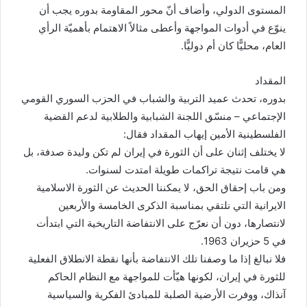
المستوى الدولي، وأضاف أنّ محور المقاومة بدوره يجب أن
ينوّع في أدوات المواجهة وأعطى مثالاً الاهتمام بأهميّة الرأي
العام، محليًّا كان أم دوليًّا.
المقداد
بدوره، تحدث عميد التربية والشباب في الحزب السوري القومي
الإجتماعي – منسّق اللجنة الشبابية والطلابية لدعم القضية
الفلسطينية الأمين إيهاب المقداد فقال:
لا يختلف إثنان على أن الثورة في إيران لم تكن وليدة صدفة، بل
هي قامت نتيجة تراكمات طويلة امتدت لسنوات.
ومن باب إحقاق الحق، لا يمكننا الحديث عن الثورة الاسلامية
الايرانية التي نلتقي بمناسبة الذكرى الخامسة والأربعين
لانتصارها، دون أن نعرّج على الانتفاضة التاريخية التي ابتدأت
في 5 حزيران 1963.
فلا نبالغ إذا ما وصفنا تلك الانتفاضة بأنها نقطة الانطلاق الفعلية
للثورة في إيران، لكونها هيّأت للمواجهة مع النظام الحاكم
آنذاك، ووفرت الأرضية الصلبة للمبادئ الفكرية والسياسية