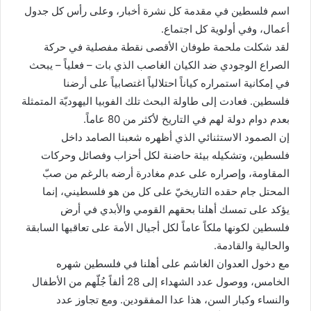
اسم فلسطين في مقدمة كل نشرة أخبار، وعلى رأس كل جدول
أعمال، وفي أولوية كل اجتماع.
لقد شكلت ملحمة طوفان الأقصى نقطة مفصلية في حركة
الصراع الوجودي ضد الكيان الغاصب الذي بات – فعلياً – يبحث
في إمكانية استمراره كياناً احتلالياً اغتصابياً على أرضنا
فلسطين. فعادت إلى طاولة البحث تلك الفوبيا اليهوديّة المتمثلة
بعدم دوام دولة لهم في التاريخ لأكثر من 80 عاماً.
إن الصمود الاستثنائي الذي أظهره شعبنا الصامد داخل
فلسطين، وتشكيله بيئة حاضنة لكل أحزاب وفصائل وحركات
المقاومة، وإصراره على عدم مغادرة أرضه بالرغم من صبّ
المحتل جام حقده التاريخيّ على كل من هو فلسطيني، إنما
يؤكد على تمسك أهلنا بحقهم القومي والأبدي في أرض
فلسطين لكونها ملكاً عاماً لكل أجيال الأمة على تعاقبها السابقة
والحالية والقادمة.
مع دخول العدوان الغاشم على أهلنا في فلسطين شهره
الخامس، ووصول عدد الشهداء إلى 28 ألفاً جُلّهم من الأطفال
والنساء وكبار السن، هذا عدا المفقودين. ومع تجاوز عدد