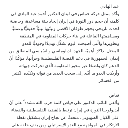
عبد الهادي
وأكد ممثل حركة حماس في لبنان الدكتور أحمد عبد الهادي في
كلمته أن حجم دور الثورة في إيران إيجاد بيئة مساعدة، وحاضنة
لحدث تاريخي بحجم طوفان الأقصى وتبنّيها تبنيّاً حقيقيًّا وعمليًّا
ومساهمتها الفاعلة في بناء حركات المقاومة في المنطقة
وتطويرها والّتي أصبحت اليوم تشكّل تهديدًا وجوديًّا للعدو
المحتل، ذاكرًا أهميّة الجهد الدبلوماسي والسّياسي المنطلق من
إيمان الجمهورية في دعم القضية الفلسطينية وجرأتها، مؤكّدًا أنّ
الدعم كان واضحًا عبر محور المقاومة الّذي تحركت جبهاته
وأربكت العدو ما أدّى إلى سحب العديد من قواته وتكبّده الكثير
من الخسائر.
فياض
وألقى النائب الدكتور علي فياض كلمة حزب الله مشدداً على أنّ
أيديولوجيا الثورة في إيران ترتبط بالقضية الفلسطينية والقضاء
على الكيان الصهيوني، متحدثًا عن نجاح إيران بتشكيل نقطة
الارتكاز في المواجهة مع العدو الإسرائيلي ومن يقف خلفه على