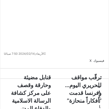
الأربعاء,2024/02/14 7:50 صباحًا
ڤايبر
لينكدإن
واتساب
تيلقرام
فيسبوك
X
ترقّب مواقف
قنابل مضيئة
للحريري اليوم…
وحارقة وقصف
م
ق
وفرنسا قدمت
على مركز كشافة
ا
“أفكاراً منحازة”
الرسالة الاسلامية
ل
ا
والدفاع المدني