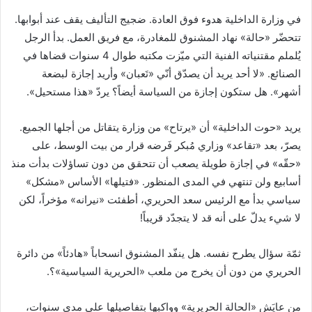
في وزارة الداخلية هدوء فوق العادة. ضجيج التأليف يقف عند أبوابها.
تتحضّر «حالة» نهاد المشنوق للمغادرة، مع فريق العمل. بدأ الرجل
يُلملم مقتنياته الفنية التي ميّزت مكتبه طوال 4 سنوات قضاها في
الصنائع. «لا أحد يريد أن يصدّق أنّي «تَعبان» وأريد إجازة لبضعة
أشهر». هل ستكون إجازة من السياسة أيضاً؟ يردّ «هذا مستحيل».
يريد «حوت الداخلية» أن «يرتاح» من وزارة يتقاتل من أجلها الجميع.
يصرّ، بعد «تقاعد» وزاري مُبكر فَرضه قرار من بيت الوسط، على
«حقّه» في إجازة طويلة يصعب أن تتحقق من دون تساؤلات بدأت منذ
أسابيع ولن تنتهي في المدى المنظور. «فتيلها» الأساس «مشكل»
سياسي بدأ مع الرئيس سعد الحريري، أطفئت «نيرانه» مؤخراً، لكن
لا شيء يدلّ على أنه قد لا يتجدّد قريباً!
ثمّة سؤال يطرح نفسه. هل ينفّد المشنوق انسحاباً «هادئاً» من دائرة
الحريري من دون أن يخرج من ملعب «الحريرية السياسية»؟.
من عايَش «الحالة الحريرية» وواكبها بتفاصيلها على مدى سنوات،