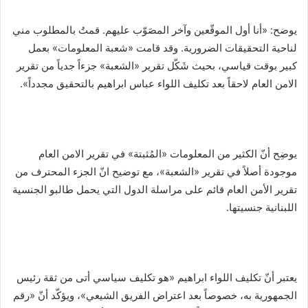
يوضح: «أنا أول الموقّعين وآخر المصَوّب عليهم. قمتُ بالمطلوب مني
لناحية التحقيقات الضرورية. وقد قامت «شعبة المعلومات» بعمل
كبير بوقت قياسي، بحيث شَكّل تقرير «الشعبة» جزءاً جدياً من تقرير
الامن العام لاحقاً بعد تكليف اللواء عباس ابراهيم بالتحقيق مجدداً».
يوضِح أنّ الكثير من المعلومات «المُثبتة» في تقرير الامن العام
موجودة أصلاً في تقرير «الشعبة»، مع توضيح انّ الجزء المحترف من
تقرير الأمن العام قائم على مراسلة الدول التي يحمل طالبو الجنسية
اللبنانية جنسيتها.
يعتبر أنّ تكليف اللواء ابراهيم «هو تكليف سياسي أتى من ثقة رئيس
الجمهورية به، خصوصاً بعد اعتراض الفريق الشيعي»، ويؤكّد أنّ «رقم