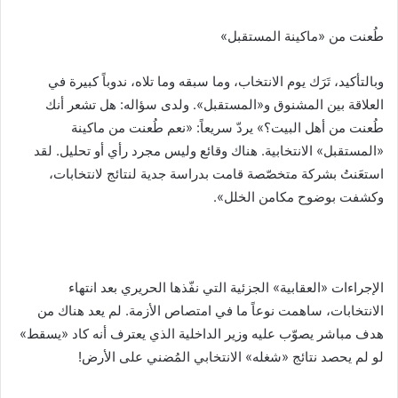
طُعنت من «ماكينة المستقبل»
وبالتأكيد، تَرَك يوم الانتخاب، وما سبقه وما تلاه، ندوباً كبيرة في
العلاقة بين المشنوق و«المستقبل». ولدى سؤاله: هل تشعر أنك
طُعنت من أهل البيت؟» يردّ سريعاً: «نعم طُعنت من ماكينة
«المستقبل» الانتخابية. هناك وقائع وليس مجرد رأي أو تحليل. لقد
استعَنتُ بشركة متخصّصة قامت بدراسة جدية لنتائج لانتخابات،
وكشفت بوضوح مكامن الخلل».
الإجراءات «العقابية» الجزئية التي نفّذها الحريري بعد انتهاء
الانتخابات، ساهمت نوعاً ما في امتصاص الأزمة. لم يعد هناك من
هدف مباشر يصوّب عليه وزير الداخلية الذي يعترف أنه كاد «يسقط»
لو لم يحصد نتائج «شغله» الانتخابي المُضني على الأرض!