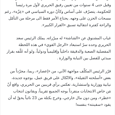
وقبل حتى 4 سنوات من تعيين رفيق الحريري لأول مرة رئيساً
للحكومة، يتصرّف على أساس وكأنّ دوره السياسي في «عِزّه»، رغم
مسحات الحزن على وجهه. يحتاج الأمر فقط الى مرحلة من التأمّل
والراحة كفترة انتقالية تسبق «القرار الكبير».
غياب المشنوق عن «الشاشة» له مبرّراته. يملك الرئيس سعد
الحريري وحده سرّ استبعاد «الرجل القوي» في هذه اللحظة
المفصلية الصعبة والدقيقة داخلياً وإقليمياً ودولياً، ولو أنه غَلّفه بقرار
مبدئي للفصل بين النيابة والوزارة .
قرّر الرئيس المكلّف مواجهة الآتي، من «إعصار»، ربما، مجرّداً من
بعض «أسلحته الثقيلة»، والاتّكال على فريق عمل، بوجوه جديدة،
نيابية ووزارية واستشارية، تعكس برأي قريبين من الحريري، واقع أنّ
مَن خاض الانتخابات منفرداً بوجه الجميع تقريباً، وبقانون انتخاب
«خطر»، ومن دون مال خارجي، وخرج بكتلة من 23 نائباً يحقّ له أن
يقود «سفينته» بنفسه!