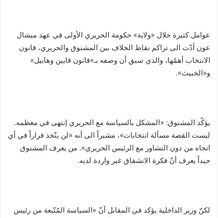
عوامل كثيرة خلال «ولاية» حكومة الحريري الأولى في عهد ميشال
عون أدّت الى تراكم نقاط الخلاف بين المشنوق والحريري، قانون
الانتخاب أهمّها، والذي سبق أن وصفه بـ»قانون قايين وهابيل»
و«الخبيث».
يؤكّد المشنوق: «المشكل بالسياسة مع الحريري إنتهى في معظمه.
ليست القصة مسألة انتخابات»، مشيراً الى أنه «لن يتّخذ قراراً في أي
اتجاه من دون التشاور مع الرئيس الحريري». من يعرف المشنوق
جيداً يعرف أنّ فكرة الانشقاق غير واردة لديه.
لكنّ وزير الداخلية يؤكد في المقابل أنّ «السياسة المُتّبعة من رئيس