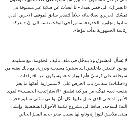
«الجنرال» الى قصر بعبدا. «أنا أتحدّث عن صلابة غير مسبوقة في
تمسّك الحريري بصلاحياته خلافاً لتقدير سابق لموقف الآخرين الذين
تمادوا وتجاوزوا الحدود»، مشيراً في الوقت نفسه الى انّ «معركة
رئاسة الجمهورية بدأت لتوّها».
لا يَسأل المشنوق ولا يتدخّل في ملف تأليف الحكومة، مع تسليمه
بوجود عقدتين داخليتين أساسيتين: مسيحية ودرزية. مع ذلك يعنيه من
سيخلفه على كرسيّ «أم الوزارات»، وسيكون لديه اقتراحات
و«طلبات» منه من باب الحرص على الاستمرارية. أهمّها ما يحزّ
بنفسه لعدم تمكّنه من مواكبة تطبيق «الاستراتيجية الخمسية» لقوى
الأمن الداخلي الذي عمل عليها بكل تأنّ، والتي ستَلي تسليم «حزب
الله» لسلاحه، إضافة الى مشروع مَكننة الأحوال الشخصية، وإنشاء
مبنى ملاصق للوزارة وتابع لها بسبب صغر حجم المقرّ الحالي.