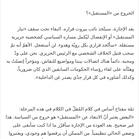
الخروج من «المستقبل»؟
بعد الإجازة، سيتّخذ نائب بيروت قراره. البقاء تحت سقف «تيار
المستقبل» أو الإنفصال ليُكمل مساره السياسي كشخصية حريرية
مستقلة. «سأتّخذ قراري بكل رويّة وهدوء. لن أستعجل. الأهمّ أنه تمّ
سحب فتيل الخلاف الشخصي مع الرئيس الحريري. نحن على ودّ
ومحبة. دائماً هناك اتصالات بيننا ومواضيع للنقاش، ومؤخراً إتصلتُ به
وهنّأته على لقاء رؤساء الحكومات السابقين الذي كان ضرورياً،
وكذلك أشاوره في كل قرار جدّي يصدر عن الداخلية».
ثمّة مفتاح أساس في كلام المُقلّ في الكلام في هذه المرحلة:
«البعض يعتبر أنّ الابتعاد عن «المستقبل» هو خروج من السياسة. هذا
غير صحيح. بعد العودة من الإجازة سأقرّر ما اذا كنت سأبقى على
وضعي الحالي تنظيمياً. من الممكن أن يرفضوا هم وجودي، ويعتبروا