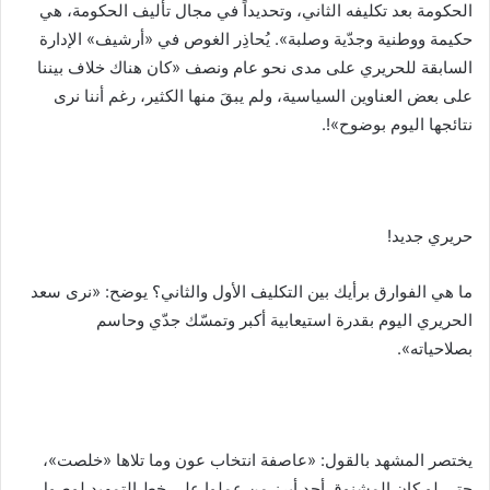
الحكومة بعد تكليفه الثاني، وتحديداً في مجال تأليف الحكومة، هي
حكيمة ووطنية وجدّية وصلبة». يُحاذِر الغوص في «أرشيف» الإدارة
السابقة للحريري على مدى نحو عام ونصف «كان هناك خلاف بيننا
على بعض العناوين السياسية، ولم يبقَ منها الكثير، رغم أننا نرى
نتائجها اليوم بوضوح»!.
حريري جديد!
ما هي الفوارق برأيك بين التكليف الأول والثاني؟ يوضح: «نرى سعد
الحريري اليوم بقدرة استيعابية أكبر وتمسّك جدّي وحاسم
بصلاحياته».
يختصر المشهد بالقول: «عاصفة انتخاب عون وما تلاها «خلصت»،
حتى لو كان المشنوق أحد أبرز من عملوا على خط التمهيد لوصول