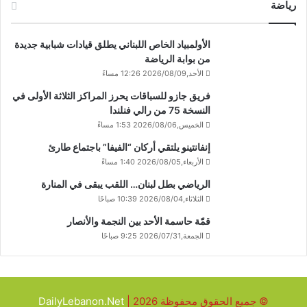
رياضة
الأولمبياد الخاص اللبناني يطلق قيادات شبابية جديدة
من بوابة الرياضة
الأحد,2026/08/09 12:26 مساءً
فريق جازو للسباقات يحرز المراكز الثلاثة الأولى في
النسخة 75 من رالي فنلندا
الخميس,2026/08/06 1:53 مساءً
إنفانتينو يلتقي أركان “الفيفا” باجتماع طارئ
الأربعاء,2026/08/05 1:40 مساءً
الرياضي بطل لبنان… اللقب يبقى في المنارة
الثلاثاء,2026/08/04 10:39 صباحًا
قمّة حاسمة الأحد بين النجمة والأنصار
الجمعة,2026/07/31 9:25 صباحًا
© جميع الحقوق محفوظة 2026 |
DailyLebanon.Net