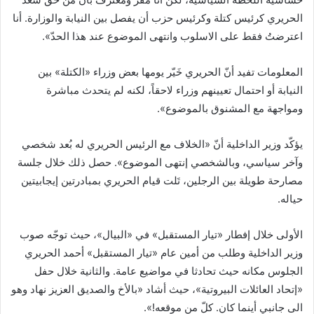
الحريري كرئيس كتلة وكرئيس حزب أن يفصل بين النيابة والوزارة. أنا
اعترضتُ فقط على الاسلوب وانتهى الموضوع عند هذا الحدّ».
المعلومات تفيد أنّ الحريري خَيّر يومها بعض وزراء «الكتلة» بين
النيابة أو احتمال تعيينهم وزراء لاحقاً، لكنه لم يتحدث مباشرة
ومواجهة مع المشنوق بالموضوع».
يؤكّد وزير الداخلية أنّ «الخلاف مع الرئيس الحريري له بُعد شخصي
وآخر سياسي، وبالشخصي إنتهى الموضوع». حصل ذلك خلال جلسة
مصارحة طويلة بين الرجلين، تَلت قيام الحريري بمبادرتين إيجابيتين
حياله.
الأولى خلال إفطار «تيار المستقبل» في «البيال»، حيث توجّه صوب
وزير الداخلية وطلب من أمين عام «تيار المستقبل» أحمد الحريري
الجلوس مكانه حيث تحادثا في مواضيع عامة. والثانية خلال حفل
«إتحاد العائلات البيروتية»، حيث أشاد «بالأخ والصديق العزيز نهاد وهو
الى جانبي أينما كان. كلّ من موقعه!».