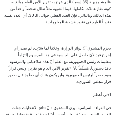
«المشبوهين» (85 إسماً) الذي خرج به تقرير الأمن العام مبالغ به
كونه ضَمّ عائلات بكاملها، فيما الشبهة مثلاً تطال شخصاً واحداً من
هذه العائلة. وبالتالي، فإنّ العدد الفعلي حوالى الـ 30، أي العدد نفسه
تقريباً الوارد في تقرير «شعبة المعلومات»!
يجزم المشنوق أنّ دوائر الوزارة، وخلافاً لِما سُرّب، لم تصدر أي
إخراج قيد لأيّ حاصل على الجنسية في هذا المرسوم إلتزاماً
بتعليمات رئيس الجمهورية، مع العلم أنّ هذه صلاحياتي والمرسوم
نافذ دستورياً، مُسلّماً بأنّ «تقرير الأمن العام هو تقرير، وليس قراراً
يعود حصراً لرئيس الجمهورية. ولن يكون هناك أي خطوة قبل صدور
قرار مجلس الشورى».
الآتي أعظم
في القراءة السياسية، يرى المشنوق «انّ نتائج الانتخابات جعلت
الفريق الشيعي يتصرّف على أساس أنّ لديه فائض قوة يحاول صرفه