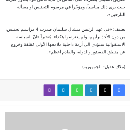
حيث يرى ذلك مناسباً، ومؤخّراً في مرسوم التجنيس أو مسألة
النازحين».
يضيف: «في عهد الرئيس ميشال سليمان صدرت 4 مراسيم تجنيس،
من دون الأخذ برأيهم، ولم يعترضوا هكذا». مُعتبراً «انّ السياسة
الاستقوائية ستؤدي الى أزمة داخلية ملامحها الأولى مُقلقة وخروج
عن منطق الدستور والدولة، والقادِم أعظم».
(ملاك عقيل- الجمهورية)
لينكدإن
واتساب
تيلقرام
ڤايبر