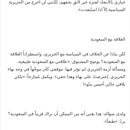
خياري بالابتعاد لفترة غير لائق بحقهم، لكنني لن أخرج من الحريرية
السياسية إلاّ اذا استُبعدت».
العلاقة مع السعودية
لكن ماذا عن الخلاف في السياسة مع الحريري، واستطراداً العلاقة
مع السعودية؟ يوضِح المشنوق: «علاقتي مع السعودية طبيعية،
ومسألة أزمة الحريري لم تؤثر فيها. موقفي كان موجّهاً في وجه بهاء
الحريري. إعترضتُ على بهاء وهذا حقي». ويكمل مُمازحاً: «بلكي
بلاقي حالي أحسن منّو»!
ولدى سؤاله: هذا يعني أنه من الممكن أن نراك قريباً في السعودية؟
يردّ: «طبعاً».