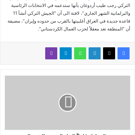
التركي ​رجب طيب أردوغان​ بأنها ستدعمه في ​الانتخابات الرئاسية​
والبرلمانية الشهر الجاري”، لافتة الى أن “​الجيش التركي​ أنشأ 11
قاعدة جديدة في العراق أغلبيتها بالقرب من حدوده و​إيران​”، مضيفة
أن “المنطقة تعد معقلاً لحزب العمال الكردستاني​”.
لينكدإن
واتساب
تيلقرام
ڤايبر