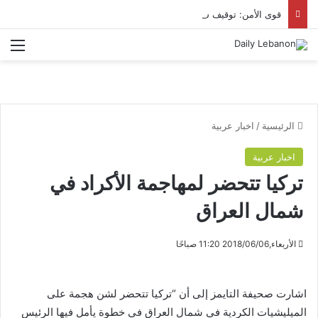
قوى الأمن: توقيف سوري يوزع المخدرات على المروجين من داخل مستودع في حارة حريك
الق
الرئيسية
/
اخبار عربية
اخبار عربية
تركيا تتحضر لمهاجمة الأكراد في
شمال العراق
الأربعاء,2018/06/06 11:20 صباحًا
اشارت ​صحيفة التايمز​ إلى أن “تركيا تتحضر لشن هجمة على
الميليشيات الكردية في شمال ​العراق​ في خطوة يأمل فيها الرئيس