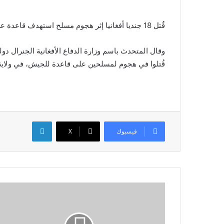
قُتل 18 جنديا أفغانيا إثر هجوم مسلح استهدف قاعدة عسكرية غربي أفغانستان الليلة الماضية.
قُتلوا في هجوم لمسلحين على قاعدة للجيش، في ولاية ف
لينكدإن
فيسبوك
X