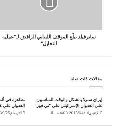
ساترفيلد تبلّغ الموقف اللبناني الرافض لِـ"عملية
التحايل"
مقالات ذات صلة
إيران ستردّ بالشكل والوقت المناسبين
تظاهرة في ألمان
على العدوان الإسرائيلي على “تي فور”
العدوان على غز
الإثنين,2018/04/16 4:00 مساءً
الأربعاء,2024/09/25 9:20 صباحًا