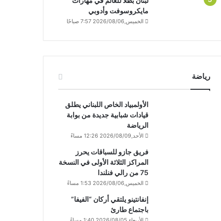
لبنان بطلاً للعالم في مهارات
مايكروسوفت وأدوبي
الخميس,2026/08/06 7:57 صباحًا
رياضة
الأولمبياد الخاص اللبناني يطلق
قيادات شبابية جديدة من بوابة
الرياضة
الأحد,2026/08/09 12:26 مساءً
فريق جازو للسباقات يحرز
المراكز الثلاثة الأولى في النسخة
75 من رالي فنلندا
الخميس,2026/08/06 1:53 مساءً
إنفانتينو يلتقي أركان “الفيفا”
باجتماع طارئ
الأربعاء,2026/08/05 1:40 مساءً