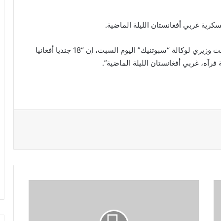
وقال المتحدث باسم وزارة الدفاع الأفغانية الجنرال دولت وزيري لوكالة “سبوتنيك” اليوم السبت، إن “18 جنديا أفغانيا
رآه، غربي أفغانستان الليلة الماضية”.