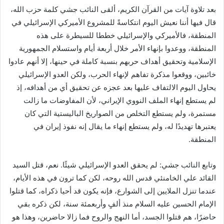
بعد تلاوة آيات من القرآن الكريم، ألقى النائب جشي كلمة حزب الله،
قال فيها أننا نعيش اليوم انتكاسةً للمشروع الأميركي الإسرائيلي في
المنطقة، فالأميركي والإسرائيلي خططا للسيطرة على هذه
المنطقة، ووعدوا بإنهاء الأمر خلال أربعة أيام واستسلام الجمهورية
الإسلامية وتحقيق أهداف حربهم بنسبة كاملة في حينها، إلا أنهم عادوا
خائبين، ووقعوا مذكرة تفاهم لإنهاء الحرب، ولكن العدو الإسرائيلي
يحاول اليوم الالتفاف عليها بعد عجزه عن تحقيق أي من أهدافه، إذ
لم يستطع إنهاء الملف النووي الإيراني، لأن المفاوضات ما زالت
مستمرة، ولم يستطع التخلص من الصواريخ الباليستية التي كان
يعتبرها تهديدًا له، ولم يستطع إنهاء ما يقال إنه نفوذ إيران في
المنطقة.
وتابع النائب جشي: لم يحقق العدو الإسرائيلي شيئًا. نعم، قتل السيد
القائد علي الخامنئي قدس الله روحه، لكن كما ترون في هذه الأيام،
عندما تنزل الملايين إلى الشوارع، فإنه يكون قد أحيا ذكراه، كما قتلوا
الإمام الحسين عليه السلام منذ ألفٍ وأربعمئة سنة، لكن ذكره بقي
حاضرًا، هم قتلوا الجسد، أما النهج والروح فما زالا حاضرين، وهذا هو