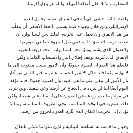
المطلوب، لذلك فإن أعداءنا أغبياء، والله عز وجل أكرمنا.
ولفت النائب جشي إلى أنه في السياق نفسه، يحاول العدو
الإسرائيلي ومن خلال وجوده فيما يسمى بالخط الأصفر، أن يتفلّت
من هذا الاتفاق وأن يعمل على تخريبه، لذلك نحن لسنا بوارد أن
نعطيه ذريعة لتحقيق ذلك، ففي ظل الخروقات التي يقوم بها
والعدوان الذي يشنه يوميًا، نحن لسنا بوارد منحه ذريعة لتخريب
الاتفاق الذي يُلزمه بوقف إطلاق النار والانسحاب الكامل، ولكن
فليعلم هذا العدو أن لصبرنا حدودًا، وأن الأمور ليست مفتوحة إلى ما
لا نهاية، وكما قلنا خلال الأشهر الخمسة عشر ما قبل الثاني من آذار
بأن الأمور لن تبقى على ما هي عليه، وأن لصبرنا حدودًا، فإننا نؤكد
اليوم أيضًا أننا لن نتردد في الدفاع عن أرضنا وعن شعبنا، ولن نتردد
في مواجهة العدو وردعه عن العدوان على أرضنا وعلى شعبنا، ولكن
ذلك نقوم به في الوقت المناسب، وفي الظروف المناسبة، وبما لا
يؤدي إلى تخريب الاتفاق الذي يُلزم العدو بالخروج من أرضنا.
وحيال ما قامت به السلطة اللبنانية والذين تبنّوا ما سُمّي باتفاق