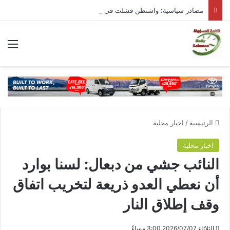
مصادر سياسية: واشنطن فشلت في إِحداث خرقٍ في المفاوضات
الق
الرئيسية
/
اخبار محلية
اخبار محلية
النائب جشي من دبعال: لسنا بوارد
أن نعطي العدو ذريعة لتخريب اتفاق
وقف إطلاق النار
الثلاثاء,2026/07/07 3:00 مساءً