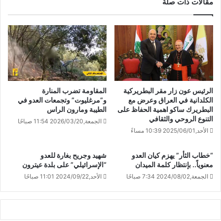
مقالات ذات صلة
الرئيس عون زار مقر البطريركية
المقاومة تضرب المنارة
الكلدانية في العراق وعرض مع
و”مرغليوت” وتجمعات العدو في
البطريرك ساكو اهمية الحفاظ على
الطيبة ومارون الراس
التنوع الروحي والثقافي
الجمعة,2026/03/20 11:54 صباحًا
الأحد,2025/06/01 10:39 مساءً
“خطاب الثأر” يهزم كيان العدو
شهيد وجريح بغارة للعدو
معنوياً.. بإنتظار كلمة الميدان
“الإسرائيلي” على بلدة ​عيترون​
الجمعة,2024/08/02 7:34 صباحًا
الأحد,2024/09/22 11:01 صباحًا