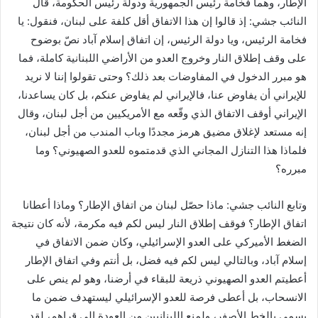
الإطار، وهما فخامة رئيس الجمهورية ودولة رئيس الحكومة، قال
النائب جشي: إذ قالوا إن هذا الاتفاق أقل كلفة على لبنان، فنقول: يا
فخامة الرئيس، ويا دولة الرئيس، إن اتفاق إسلام آباد نصّ بوضوح
على وقف إطلاق النار وخروج العدو من الأراضي اللبنانية كاملة، فما
هو مبرر الدخول في المفاوضات بعد ذلك؟ وحتى تقولوا إننا لا نريد
للإيراني أن يفاوض عنا، فالإيراني لم يفاوض عنكم، بل كان يساعدنا،
الإيراني أوقف الاتفاق الذي وقّعه مع الأمريكيين من أجل لبنان، وقال
إنه مستعد لإغلاق مضيق هرمز مجددًا وباب المندب من أجل لبنان،
فلماذا هذا التنازل المجاني الذي قدمتموه للعدو الصهيوني؟ وما
مبرره؟
وتابع النائب جشي: ماذا حصّل لبنان من اتفاق الإطار؟ وماذا أعطانا
اتفاق الإطار؟ فوقف إطلاق النار ليس لكم فيه مكرمة، لأنه كان نتيجة
الضغط الأميركي على العدو الإسرائيلي، وكان ضمن الاتفاق في
إسلام آباد، وبالتالي ليس لكم فيه فضل، بل أنتم وفي اتفاق الإطار
أعطيتم العدو الصهيوني ذريعة للبقاء في أرضنا، وهو لم ينص على
الانسحاب، بل أعطى فرصة للعدو الإسرائيلي ليستهدف ضمن ما
يسمى بالخط الأصفر، ولمنع اللبنانيين من العودة إلى قراهم، لقد