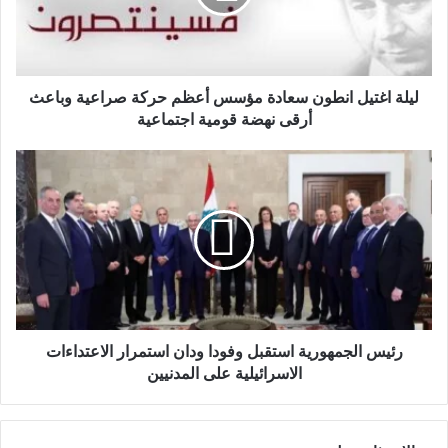
ليلة اغتيل انطون سعادة مؤسس أعظم حركة صراعية وباعث
أرقى نهضة قومية اجتماعية
رئيس الجمهورية استقبل وفودا ودان استمرار الاعتداءات
الاسرائيلية على المدنيين