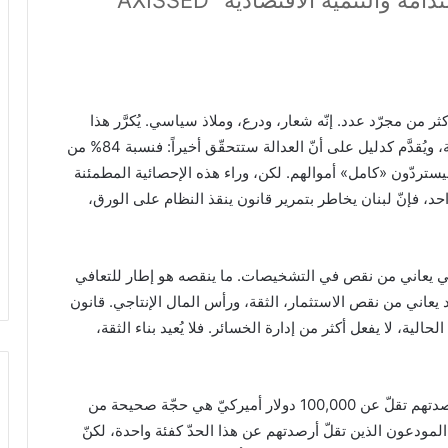
 والتنمية الاقتصاديّة "AXISSED"
لغ الـ 100,000 دولار أميركي أكثر من مجرّد عدد. إنّه شعار، ودرع، وملاذ سياسي. يُكرَّر هذا
العدد بلا نهاية في البيانات الرسمية، والمناقشات العامة، ويُقدَّم كدليل على أنّ العدالة ستتحقّق أخيراً: فنسبة 84% من
يستردّون «كامل» أموالهم. لكن، وراء هذه الإحصائية المطمئنة
د، فإنّ لبنان يخاطر بتمرير قانون ينقذ النظام على الورق،
لبناني يعاني من نقص في التشخيصات. ما ينقصه هو إطار للتعافي
د يعاني من نقص الاستثمار، الثقة، ورأس المال الإنتاجي. قانون
لية، لا يفعل أكثر من إدارة الخسائر. فلا يُعيد بناء الثقة،
فالحُجّة القائلة بأنّ معظم المودعين «محميّون» لأنّ أرصدتهم تقلّ عن 100,000 دولار أميركيّ هي حجّة صحيحة من
مَل المودعون الذين تقلّ أرصدتهم عن هذا الحدّ كفئة واحدة، لكنّ