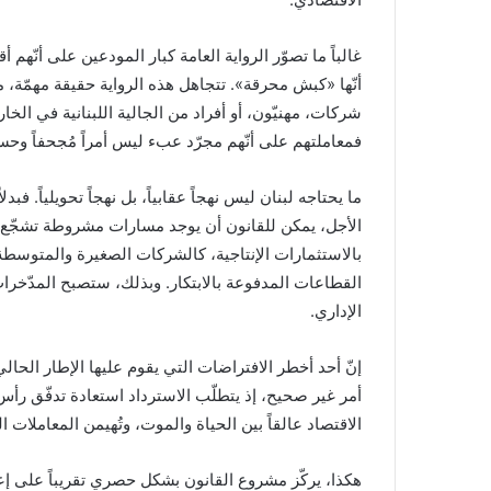
غالباً ما تصوّر الرواية العامة كبار المودعين على أنّهم أ
أنّها «كبش محرقة». تتجاهل هذه الرواية حقيقة مهمّة، 
شركات، مهنيّون، أو أفراد من الجالية اللبنانية في الخا
فمعاملتهم على أنّهم مجرّد عبء ليس أمراً مُجحفاً وحسب،
ما يحتاجه لبنان ليس نهجاً عقابياً، بل نهجاً تحويلياً. فب
الأجل، يمكن للقانون أن يوجد مسارات مشروطة تشجّع عل
بالاستثمارات الإنتاجية، كالشركات الصغيرة والمتوسطة، ا
القطاعات المدفوعة بالابتكار. وبذلك، ستصبح المدّخرات ا
الإداري.
إنّ أحد أخطر الافتراضات التي يقوم عليها الإطار الحال
أمر غير صحيح، إذ يتطلّب الاسترداد استعادة تدفّق رأس
الاقتصاد عالقاً بين الحياة والموت، وتُهيمن المعاملات ا
هكذا، يركّز مشروع القانون بشكل حصري تقريباً على إعا