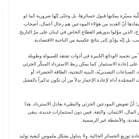
قلّية مميّزة يمكنها قبول خسائرها، بل وحتّى إنّها ضرورية كما لو
مفادها أنّ العديد من هؤلاء المودعين هم رجال أعمال، أصحاب
رج، الذين موّلوا بدورهم القطاع الخاص في لبنان على مرّ التاريخ.
 بل إنّه يؤدّي إلى نتائج عكسية من الناحية الاقتصادية.
دلاً من تجميد الودائع الكبيرة في أدوات تفتقد للسيولة وطويلة
ى إعادة الاستثمار. كما يمكن ربط الاسترداد المبكّر الجزئي
لصناعات التصديريّة، البنية التحتية، الطاقة الخضراء، أو
لمجمّدة أداة لإعادة الإعمار بدلاً من أن تكون تذكيراً بالفشل
ي؛ أنّ تعويض المودعين الجزئي والبطيء يعادل الاسترداد. هذا
 المال، الائتمان، والثقة. فمن دون استثمارات جديدة، يبقى
لنقدية، والأنشطة غير الرسمية.
دة توزيع الخسائر الحالية. ولا يتناول بشكل ملموس كيفية توليد