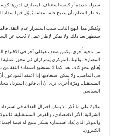
سيولة جديدة أو كيفية استئناف المصارف لدورها كوسطاء
يخاطر النظام بأن يصبح حلقة مغلقة يُموَّل فيها سداد ا
ويُفسِّر هذا النهج الثابت سبب استمرار عدم الثقة. فا
سيظهر بعد ذلك. ولا يمكن لإطار عمل لا يُجيب عن السؤ
من ناحية أُخرى، يكمن ضعف هيكلي آخر في الاقتراح الح
المصارف والبنك المركزي يتمركزان في محور عملية التع
يُعالج بنحوٍ كاف بعد. كما لا نستطيع استعادة الثقة م
في الماضي. ولا يمكن استعادتها إذا اعتقد المودعون أ
المستقبل. ومرّة أُخرى، نرى أنّ أي قانون استرداد يتجاهل
السياسي.
علاوةً على ما ذُكِر، لا يمكن اختزال العدالة في استرداد
والدولار الذي يُعاد استثماره بشكل منتج له قيمة اجتماعية
الكثيرون.