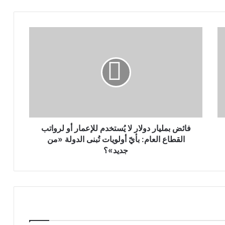
فائض بمليار دولار لا يُستخدم للإعمار أو لرواتب
القطاع العام: بأيّ أولويات تُبنى الدولة «من
جديد»؟