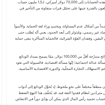
واقعهم يختلف تماماً، إذ يصل متوسّط حجم الودائع في هذه الحسابات إلى 70,000 دولار أميركي، لـ1,5 مليون حساب
عون بالقدرة عينها على تحمّل فترات متفاوتة من التأخير في
ديداً من أشكال عدم المساواة، ويختبئ وراء لغة الحماية. والأسوأ
اد على مدى 4 سنوات في اقتصاد غير رسمي، ومُدَولر إلى أبعد الحدود، يعني أنّه يُطلب حتى
يقين، وفقدان القوّة الشرائية، فالحماية المتأخّرة تبقى حماية
إنّ خطّة إنعاش جادّة ستعترف بهذا التنوّع. وستُقدِّم شرائح متدرّجة أقلّ من 100,000 دولار، ممّا يسمح بسداد الودائع
ة عدالة اجتماعية؛ إنّها مسألة اقتصادية. فالسيولة التي تعود
 الاستهلاك، التجارة المحلّية، والدورة الاقتصادية الأساسية،
نطقاً مختلفاً على نحوٍ ملحوظ. إذ تُحوَّل الودائع إلى أدوات
ن متردّدين لنظام فقدوا الثقة فيه. قد يُخفِّف هذا النهج الضغط
ساب تجميد رأس المال الذي يمكن أن يؤدّي دوراً في الانتعاش