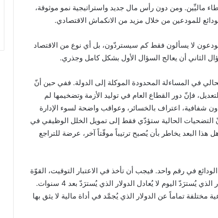
 ماليِّين. ومن دون رأس مال جديد واستراتيجية نمو موثوقة،
لودائع للمودعين من خلال مزيد من الانكماش الاقتصادي.
لمودعون لا يسألون فقط كم سيستردّون، بل أي نوع من الاقتصاد
ال الثاني أن يعالج السؤال الأول بشكل كامل وجذري.
الي في المساءلة المحدودة الموكلة إلى الدولة. ففي حين أنّ
ديل، فإنّ دور القطاع العام في توليد الأزمة وتضخيمها لم
ن دون شفافية، اعتراف بالخسائر، وعواقب واضحة لسوء الإدارة
نّ التضحيات الحالية ستؤدّي فقط إلى تمويل الخلل الوظيفي في
 هذا البعد يخاطر بأن يُصبح ترتيباً موقّتاً آخر، عرضة للتراجع
 الودائع في رقم واحد. فيجب أن تأخذ في الاعتبار التوقيت، القوّة
الشرائية، الأثر الاقتصادي، والفرص المستقبلية. فالدولار الذي يُسترَدّ اليوم لا يُعادل الدولار الذي يُسترَدّ بعد 4 سنوات.
 مختلفة تماماً عن الدولار الذي يُجمَّد في أداة مالية لا يثق بها