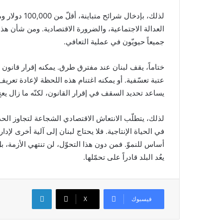
لذلك، بإدخال 
العدالة الاجتماعية، والضرورة الاقتصادية. ومن شأن هذا 
جميعاً حيويّون في عملية التعافي.
ختاماً، يقف لبنان عند مفترق طرق. يمكنه إقرار قانون ي
عتبة تعسّفية. أو يمكنه اغتنام هذه اللحظة لإعادة تع
يساعد تحديد السقف في إقرار القانون، لكنّه ما زال يعج
لذلك، يتطلّب الانتعاش الاقتصادي الشجاعة لتجاوز الحدود
في الحياة الإنتاجية. فلا يحتاج لبنان إلى آلية أخرى لإد
أساس للنموّ. فمن دون هذا التحوّل، لن تنتهي الأزمة، 
يعُد البلد قادراً على تحمّلها.
لينكدإن
فيسبوك
X