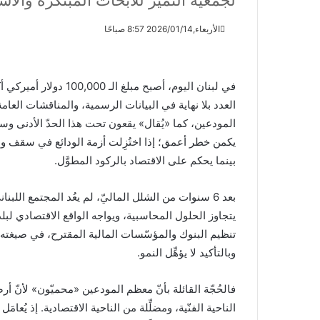
لجمعيّة التميّز للأبحاث المبتكرة والاستدامة
الأربعاء,2026/01/14 8:57 صباحًا
في لبنان اليوم، أصبح مب
المودعين، كما «يُقال» يقعون تحت هذا الحدّ الأدنى وس
يكمن خطر أعمق؛ إذا اختُزِلت أزمة الودائع في سقف واح
بينما يحكم على الاقتصاد بالركود المطوَّل.
بعد 6 سنوات من الشلل الماليّ، لم يعُد المجتمع ال
يتجاوز الحلول المحاسبية، ويواجه الواقع الاقتصادي لبل
تنظيم البنوك والمؤسّسات المالية المقترح، في صيغته الحا
وبالتأكيد لا يؤهِّل النمو.
الناحية الفنّية، ومضلِّلة من الناحية الاقتصادية. إذ يُعا