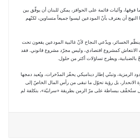
شرائح متباينة، أقلّ من 100,000 دولار وما فوقها، وآليات قائمة على الحوافز، يمكن للبنان أن يوفِّق بين
النهج أن يعترف بأنّ المودعين ليسوا جميعاً متساوين، لكنّهم
نظّم الخسائر، ويدّعي النجاح لأنّ غالبية المودعين يقعون تحت
ريف الانتعاش كمشروع اقتصادي، وليس مجرّد مشروع قانوني. فقد
ّ بالضبابية، ويطرح تساؤلات أكثر من حلول.
 الرمزية، وتبنّي إطار ديناميكي يحفّز المدّخرات، ويُعيد دمجها
ارة الانحدار، بل رؤية تحوّل ما تبقى من رأس المال الخاصّ إلى
بل ستُخفّف ببساطة على مرّ الزمن بطريقة «سرابيّة»، بتكلفة لم