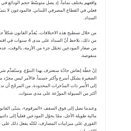
فعلي في القطاع المصرفي اللبناني. فالمودعون لا يتمتّ
السداد.
من خلال تسطيح هذه الاختلافات، يُقدِّم القانون شكلاً ج
من ذلك، نلاحظ أنّ السد
من صغار المودعين تحمّل جزء من الأزمة، بالوقت، عدم ال
منقوصة.
الصغيرة بشكل أسرع وأكثر حسماً. فالأمر ليس مجرّد مسأل
إلى الأُسر ذات المدّخرات المحدودة، من المرجّح أن تدعم
أكثر من السيولة الموزّعة على مدى سنوات.
وعندما نصل إلى فوق السقف «المرقوم»، يتبنّى القانون م
مالية طويلة الأجل، ممّا يحوّل المودعين فعلياً إلى دائني
الفوري على ميزانيات المصارف، لكنّه يفعل ذلك على ح
الاقتصادي.