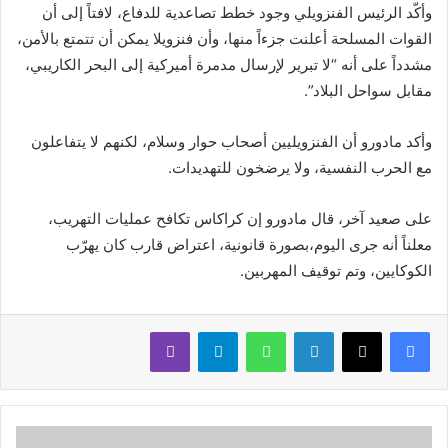
وأكّد الرئيس الفنزويلي وجود خطط تصاعدية للدفاع، لافتاً إلى أن
القوات المسلحة أعلنت جزءاً منها، وأن فنزويلا يمكن أن تتمتع بالأمن،
مشدداً على أنه “لا تبرير لإرسال مدمرة أميركية إلى البحر الكاريبي،
مقابل سواحل البلاد”.
وأكد مادورو أن الفنزويليين أصحاب حوار وسلام، لكنهم لا يتفاعلون
مع الحرب النفسية، ولا يرضخون للتهديدات.
على صعيد آخر، قال مادورو إن كراكاس تكافح عمليات التهريب،
معلناً أنه جرى اليوم،بصورة قانونية، اعتراض قارب كان يهرّب
الكوكايين، وتم توقيف المهربين.
لينكدإن
واتساب
تيلقرام
ڤايبر