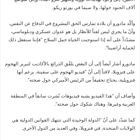
آلاف الجنود حولها، ولا سيما في بورتو ريكو.
وأكّد مادورو أن بلاده تمارس الحق المشروع في الدفاع عن النفس،
وأنّ ما يجري ليس لفتاً للأنظار بل هو عدوان عسكري ودبلوماسي،
مشدّداً على أنه إذا استوجبت الحياة حمل السلاح “فإننا سنفعل ذلك
لحماية أراضينا”.
مادورو أشار أيضاً إلى أن البعض يلفّق الذرائع بالأكاذيب لتبرير الهجوم
على فنزويلا، لافتاً إلى أنّ “فيديو الهجوم على سفينة، يزعم أنها
فنزويلية، يحتاج تحقيقاً من الرئيس الأميركي حول صحته”.
وأضاف أن “هذا الفيديو يشبه فيديوهات نُشرت سابقاً في المنطقة
العربية وغيرها، وهناك شكوك حول صحته”.
كما شدّد على أنّ “الدولة الوحيدة التي تنتهك القوانين الدولية هي
الولايات المتحدة، في فنزويلا، وفي العديد من الدول الأخرى.