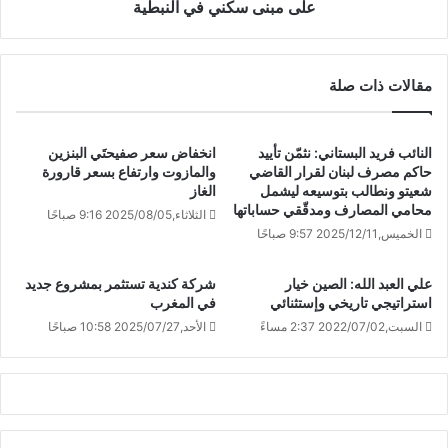
على مبنى سكني في النبطية
مقالات ذات صلة
النائب فريد البستاني: نثمّن تأييد
انخفاض سعر صفيحتَي البنزين
حاكم مصرف لبنان لقرار القاضي
والمازوت وارتفاع بسعر قارورة
شعيتو ونطالب بتوسيعه ليشمل
الغاز
محامي المصارف ومدقّقي حساباتها
الثلاثاء,2025/08/05 9:16 صباحًا
الخميس,2025/12/11 9:57 صباحًا
علي العبد الله: الصين خيار
شركة كندية تستثمر بمشروع جديد
استراتيجي تاريخي وإستثنائي
في المغرب
السبت,2022/07/02 2:37 مساءً
الأحد,2025/07/27 10:58 صباحًا