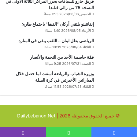
فريق جازو للسباقات يحرز المراكز الثلاثة الأولى في
النسخة 75 من رالي فنلندا
الخميس,2026/08/06 1:53 مساءً
إنفانتينو يلتقي أركان “الفيفا” باجتماع طارئ
الأربعاء,2026/08/05 1:40 مساءً
الرياضي بطل لبنان… اللقب يبقى في المنارة
الثلاثاء,2026/08/04 10:39 صباحًا
قمّة حاسمة الأحد بين النجمة والأنصار
الجمعة,2026/07/31 9:25 صباحًا
وزيرة الشباب والرياضة أسفت لما حصل خلال
المباراتين الأخيرتين في كرة السلة
الثلاثاء,2026/07/28 11:53 صباحًا
© جميع الحقوق محفوظة 2026 |
DailyLebanon.Net