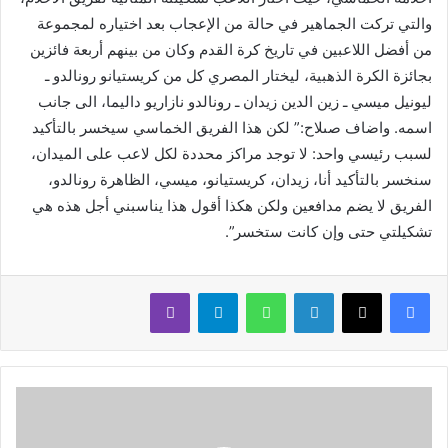
والتي تركت الجماهير في حالة من الإعجاب بعد اختياره لمجموعة
من أفضل اللاعبين في تاريخ كرة القدم وكان من بينهم أربعة فائزين
بجائزة الكرة الذهبية، ليختار المصري كل من كريستيانو رونالدو ـ
ليونيل ميسي ـ زين الدين زيدان ـ رونالدو نازاريو داليما، الى جانب
اسمه. واضاف صىلاح:” لكن هذا الفريق الخماسي سيخسر بالتأكيد
لسبب رئيسي واحد: لا توجد مراكز محددة لكل لاعب على الميدان،
سنخسر بالتأكيد أنا، زيدان، كريستيانو، ميسي، الظاهرة رونالدو،
الفريق لا يضم مدافعين ولكن هكذا أقول هذا يناسبني أجل هذه هي
تشكيلتي حتى وإن كانت ستخسر”.
لينكدإن
واتساب
تيلقرام
ڤايبر