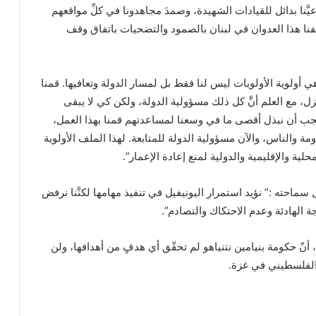
 وعيَّنا بدائل للقيادات الشهيدة، وصمدَ مجاهدونا في كلِّ مواقعهم
قفنا هذا العدوان في لبنان بالصمود والتضحيات باتفاق وقف
 أولوية الأولويات ليس لنا فقط بل لمسار الدولة وتعافيها. قمنا
 400.000 منزل وصرفنا بدل إيواء لـ 50.000 منزل، مع العلم أنَّ كل ذلك مسؤولية الدولة، ولكن كي لا يبقى
 يجب أن نبذل أقصى ما في وسعنا لمساعدتهم قمنا بهذا العمل،
ة والناس، والآن مسؤولية الدولة للمتابعة. لهذا الملف الأولوية
لية والإقليمية والدولية لمنع إعادة الإعمار”.
 سماحته :” نؤيد استمرار اليونيفيل في تنفيذ مهامها لكنَّنا نرفض
جة الهادئة وعدم الاحتكاك والتصادم”.
أنّ حكومة بنيامين نتنياهو لم تحقّق أي هدفٍ من أهدافها، ولن
 الفلسطيني في غزة.