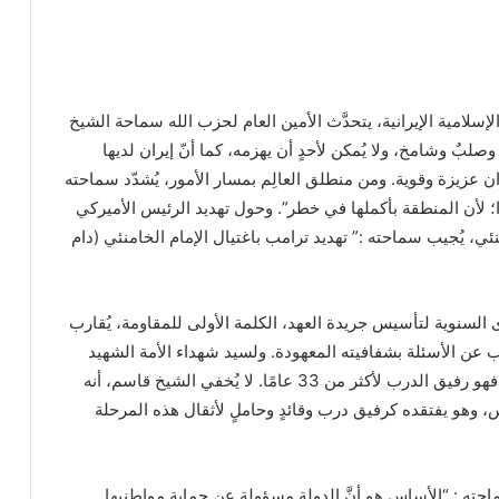
إسلامية الإيرانية، يتحدَّث الأمين العام لحزب الله سماحة الشيخ
صلبٌ وشامخ، ولا يُمكن لأحدٍ أن يهزمه، كما أنّ إيران لديها
ن عزيزة وقوية. ومن منطلق العالِم بمسار الأمور، يُشدّد سماحته
ا؛ لأن المنطقة بأكملها في خطر”. وحول تهديد الرئيس الأميركي
ئي، يُجيب سماحته :” تهديد ترامب باغتيال الإمام الخامنئي (دام
السنوية لتأسيس جريدة العهد، الكلمة الأولى للمقاومة، يُقارب
 عن الأسئلة بشفافيته المعهودة. ولسيد شهداء الأمة الشهيد
الأقدس السيد حسن نصر الله حصّة الأسد من الحديث، فهو رفيق الدرب لأكثر من 33 عامًا. لا يُخفي الشيخ قاسم، أنه
س، وهو يفتقده كرفيق درب وقائدٍ وحاملٍ لأثقال هذه المرحلة
احته : “الأساس هو أنَّ الدولة مسؤولة عن حماية مواطنيها