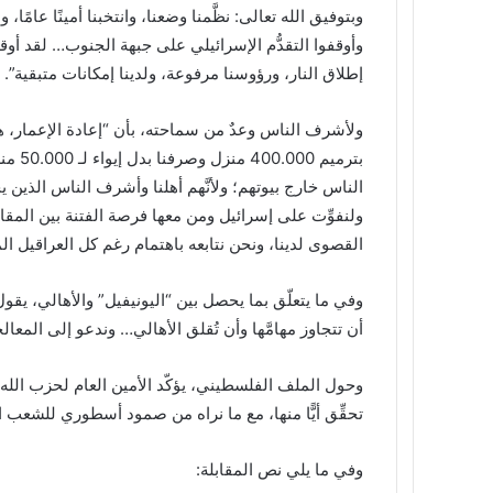
وبتوفيق الله تعالى: نظَّمنا وضعنا، وانتخبنا أمينًا عامًا،
وأوقفوا التقدُّم الإسرائيلي على جبهة الجنوب… لقد أو
إطلاق النار، ورؤوسنا مرفوعة، ولدينا إمكانات متبقية”.
ولأشرف الناس وعدٌ من سماحته، بأن “إعادة الإعمار، هي
بترميم
الناس خارج بيوتهم؛ ولأنَّهم أهلنا وأشرف الناس الذين
ولنفوِّت على إسرائيل ومن معها فرصة الفتنة بين المقاوم
القصوى لدينا، ونحن نتابعه باهتمام رغم كل العراقيل المح
وفي ما يتعلّق بما يحصل بين “اليونيفيل” والأهالي، يقول
أن تتجاوز مهامَّها وأن تُقلق الأهالي… وندعو إلى المعال
وحول الملف الفلسطيني، يؤكّد الأمين العام لحزب الله، 
تحقِّق أيًّا منها، مع ما نراه من صمود أسطوري للشعب
وفي ما يلي نص المقابلة: