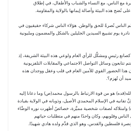
اشرة مع الناس، مع النساء والشباب والأطفال، في إطلاق
لى نُضج هذه البيئة وأصالة إيمانها بالولاية والمقاومة.
ظم الناس نُصرةً للحق والوطن. هؤلاء الناس شركاء حقيقيون في
نادرة يوم تشييع السيدين الجليلين بالشكل والمضمون ومليونية
انع رئيسٍ ومشكِّل للرأي العام ولوعي هذه البيئة الشريفة، إذ
أنتم تتابعون وسائل التواصل الاجتماعي والمقابلات التلفزيونية
ون هذا الحضور القوي للأمين العام في قلب وعقل ووجدان هذه
يد أن تُهزم؟.
ه(قده) هو من قوة الارتباط بالرسول محمد(ص) وما دعانا إليه
َّ تفانيه في الإسلام المحمدي الأصيل، وذوبانه في الولاية بقيادة
) وامتلاكه لصفات شخصية مميَّزة، خصائصُ أظهرت نوره الوضَّاء
 الناس وقلوبهم، وكان واحدًا منهم في متطلبات حياتهم
ونصرة فلسطين والقدس، وهو الذي قدَّم ولده هادي شهيدًا.