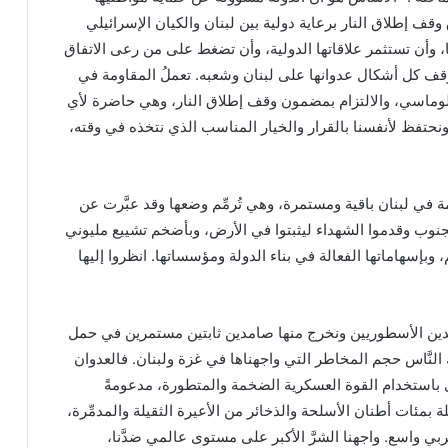
قف إطلاق النار برعاية دولية بين لبنان والكيان الإسرائيلي
 وأن تستثمر علاقاتها الدولية، وأن تضغط على من رعى الاتفاق
وقف كل أشكال عدوانها على لبنان وشعبه. تعملُ المقاومة في
لوماسي، والالتزام بمضمون وقف إطلاق النار، وهي حاضرة لأي
نحتفظ لأنفسنا بالقرار والخيار المناسب الذي نتخذه في وقته،
 في لبنان باقية ومستمرة، وهي تُرمِّم وضعها وقد عبَّرت عن
الجنوب وقدموا الشهداء ليثبتوا في الأرض، وبأضخم تشييع مليوني
، وبإسهاماتها الفعالة في بناء الدولة ومؤسساتها. انظروا إليها
اهدين الأسطوريين ونخرج منها صامدين ثابتين مستمرين في حمل
 النَّاس حجم المخاطر التي واجهناها في غزة ولبنان. فالعدوان
 باستخدام القوة العسكرية الضخمة والمتطورة، مدعومةً
ة بمئات أطنان الأسلحة والذخائر من الأعيرة الثقيلة والمدمِّرة،
 واسع. واجهنا الشرَّ الأكبر على مستوى عالمي ضدَّنا،