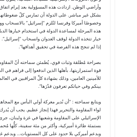
وأراضي الوطن. ازدادت هذه المسؤولية بعد إبرام اتفاق و
بشكل غير مباشر. على الدولة أن تمارس كلّ ضغوطاتها،
وخصوصًا أميركا وفرنسا لتُلزم “إسرائيل” بالانسحاب و
هذه المرحلة لمساعدة الدولة في استخدام خيارها الدب
خيار تتخذه الدولة لوقف العدوان وانسحاب “إسرائيل”. و
إذا لم تنجح هذه الفرصة في تحقيق أهدافها”.
بصراحة مُطلقة وثبات قوي، يُطمئن سماحته أنّ المقاومة
قوة استمراريتها، بأهلها الذين اندفعوا إلى قراهم في 
للأمينين العامين، وذلك بشهادة كلِّ المراقبين في العالم
بينكم وفي حياتكم تعرفون قدْرَها”.
ويتابع سماحته : “أن نُدير معركة أولي البأس مع المج
لواء المقاومة والتحرير فهذا إنجاز عظيم. يجب أن يُدرك
الإسرائيلي على المقاومة وشعبها في غزة ولبنان، جرى
بستمئة طائرة أميركية، وأكثر من مئة سفينة، كلُّها مُحمل
وبدعم أميركي بلا حدود على كل المستويات… وبدعم غربي