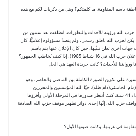
ناطقة باسم المقاومة. ما كلمتكم؟ وهل من ذكريات لكم مع هذه
ف حزب الله ورؤيته للأحداث والتطورات. انطلقت بعد سنتين من
ه؛ وذلك في 18 حزيران 1984، حين لم يكن لحزب الله ناطق رسمي، ولم يتصدَّ مسؤولوه إعلاميًّا. كان
 جهات أخرى تعلن تبنِّيها، حين كان الإعلان عنها يتم باسم
المقاومة الإسلامية (وهو الاسم المعتمد للمقاومة قبل إعلان حزب الله في 16 شباط 1985). إذًا كيف نُخاطب الجمهور؟
نا وروايتنا للأحداث؟ كانت جريدة العهد هي الحل.
لمسيرة على تكوين الصورة الكاملة بين الماضي والحاضر، وهو
إمام الخامنئي(دام ظله). حيَّا الله المؤسسين والمحررين
والعاملين في جريدة العهد، ثم في موقع العهد على امتداد 41 سنة. كنتُ أنتظر صدورها في المرحلة الأولى وأقرؤها
 مواقف حزب الله. إنَّها إحدى دوائر تظهير موقف حزب الله الصادقة
قاومة في غربتها، وكانت صوتها الأول؟