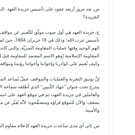
س‌. بعد مرور أربعة عقود على تأسيس جريدة العهد، ال
الجريدة؟
ج. جريدة العهد هي أول صوت موثَّق للتَّعبير عن مواق
تأسيس حزب الل
الهم الوحيد وقتها عمليات المقاومة السريَّة، والتي كانت
وكيف نُعمم على كوادرنا وإخواننا وأخواتنا رؤيتنا ومواقف
إنَّ توثيق التجربة والعمليات والمواقف عملٌ يُساعد ا
يندرج تحت عنوان “جهاد التَّبيين” الذي أطلقه سماحة ال
بشغف. والآن للموقع قراؤه ومتصفِّحوه؛ لأنَّه يُعبِّر عن
والأمينة.
س‌. إلى أي مدى ساعدت جريدة العهد كإعلام مقاوم الم