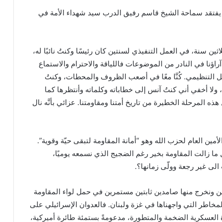
فتقد سماحة الشيخ قاسم رفيق الدرب سيد شهداء الأمة في
ين سنة، في العمل التنفيذي لسنتين كان رئيسًا وكنتُ نائبًا له،
راؤنا في النادر من الموضوعات فاللياقة والاحترام والاستماع
سل التنظيمي. كُنَّا معًا في أصعب الظروف والمحطات، وكنتُ
، ولا أخفي أني كنتُ آنس إلى خطاباته وكلماته وأنتظرها كما
ذه المرحلة الخطيرة من تاريخ أمتنا ومقاومتنا. عزائي بأنَّه نال
سلمه الأمين العام لحزب الله وهو “أمانة المقاومة لتبقى حيّة وقوية”.
ا زالت المقاومة بخير رغم الضجيج الذي نسمعه يوميًا،
الى غير رجعة وولّى زمانها؟.
ين ونخرج منها صامدين ثابتين مستمرين في حمل لواء المقاومة
لمخاطر التي واجهناها في غزة ولبنان. فالعدوان الإسرائيلي على
 العسكرية الضخمة والمتطورة، مدعومةً بستمئة طائرة أميركية،