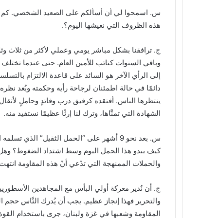
س‌. اسمحوا لي أن أسألكم على الصعيد الشخصي. كم ي
هذه الظروف التي نعيشها اليوم؟.
ج. ترافقنا بشكل مباشر يومي وعملي لأكثر من ثلاث وثلاث
وباقي السنوات كنائب للأمين العام. حتى عندما تختلف آ
إلى الرأي الآخر هو السائد على قاعدة الالتزام بالتسل
دائمًا في حالة اطمئنان لرجاحة رأيه وحكمته وبُعد نظره
ينتظرها الناس. أفتقده كرفيق درب وقائدٍ وحاملٍ لأثقال ه
الشهادة التي تمنَّاها، وترك لنا إرثًا عظيمًا نستفيد منه.
س‌. بعد نحو 9 أشهر على “الحمل الثقيل” الذي ت
كيف يبدو هذا الحمل اليوم وسط اشتداد الضغوط؟ وهل م
والحملات الممنهجة التي تدّعي أنّ هذه المقاومة انتهت 
ج. أن نُدير معركة أولي البأس مع المجاهدين الأسطوري
والتحرير فهذا إنجاز عظيم. يجب أن يُدرك النَّاس حجم ا
المقاومة وشعبها في غزة ولبنان، جرى باستخدام القوة