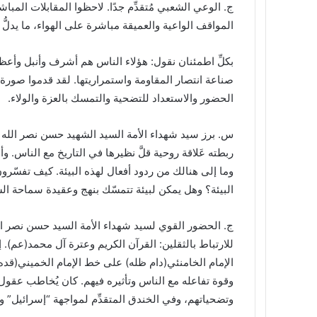
ج. الوعي الشعبي مُتقدِّم جدًا. لاحظوا المقابلات المب
المواقف الواعية والعميقة مباشرة على الهواء، ما يدلُّ ع
بكلِّ اطمئنان نقول: هؤلاء الناس هم أشرف وأنبل وأع
صناعة انتصار المقاومة واستمراريتها. لقد قدموا صورة 
الحضور والاستعداد للتضحية والتمسك بالعزة والولاء.
س. برز سيد شهداء الأمة السيد الشهيد حسن نصر الله كص
ربطته عَلاقة روحية قلَّ نظيرها في التاريخ مع الناس. و
وما إلى هنالك من ردود أفعال لهذه البيئة. كيف تفسّر
البيئة؟ وهل يمكن لبيئة تتمسّك بنهج وعقيدة سماحة الس
ج. الحضور القوي لسيد شهداء الأمة السيد حسن نصر الل
للارتباط بالثقلين: القرآن الكريم وعترة آل محمد(عم). إن
الإمام الخامنئي(دام ظله) على خط الإمام الخميني(قده
وقوة تفاعله مع الناس وتأثيره فيهم. كان يُخاطب عقول
وتضحياتهم، وفي الخندق المتقدِّم لمواجهة “إسرائيل” 