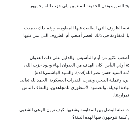
يح الصورة ونقل الحقيقة للمنتمين إلى حزب الله وجمهور
شبه الظروف التي انطلقت فيها المقاومة، ورغم ذلك صمدت
ها المقاومة في ذلك العصر أصعب أم الظروف التي تمر عليها
 أصعب بكثير من أيام التأسيس. والدليل على ذلك العدوان
202 والذي واجهناه بمعركة أولي البأس. كان الهدف من العدوان إنهاء وجود حزب الله،
أمة السيد حسن نصر الله(قده)، والسيد الهاشمي(قده)
ن، وعملية البيجر، وضرب القدرات العسكرية. الحمد لله تعالى
القيادة البديلة، والصمود الأسطوري للمجاهدين، والتفاف الناس
راريتنا.
ت صلة الوصل بين المقاومة وشعبها. كيف ترون الوعي الشعبي
كلمة تتوجهون فيها لهذه البيئة؟