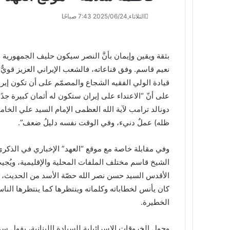
الثلاثاء,2025/06/24 7:43 صباحًا
بثقة ويقين وإيمان بأنَّ النصر سيكون حليف الجمهورية ال
نعيم قاسم. وفق قناعاته، فالشعب الإيراني العزيز قويٌّ و
قيادة الولي الفقيه الشجاع والمصمّم على أن تكون إيرا
على أنّ “الاعتداء على إيران ستكون له أثمان كبيرة جدً
دونالد ترامب لآية الله العظمى الإمام السيد علي الخامن
ظله) عملٌ دنيء، وفي الوقت نفسه دليلُ ضعف”.
وفي مقابلة خاصة مع موقع “العهد” الإخباري في الذكرى 
الشيخ قاسم مختلف الملفات المحلية والإقليمية، ويُجيب
كان يأنس لخطاباته وكلماته وينتظرها كما ينتظرها النا
الخطيرة.
وحول الخروقات الإسرائيلية للسيادة اللبنانية، يقول سم