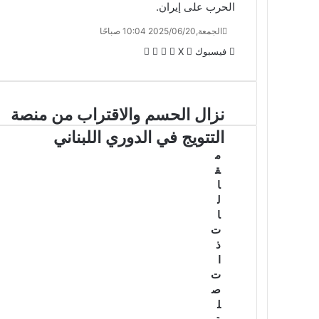
الحرب على إيران.
الجمعة,2025/06/20 10:04 صباحًا
لينكدإن
واتساب
ڤايبر
تيلقرام
فيسبوك
X
نزال الحسم والاقتراب من منصة
التتويج في الدوري اللبناني
م
ق
ا
ل
ا
ت
ذ
ا
ت
ص
ل