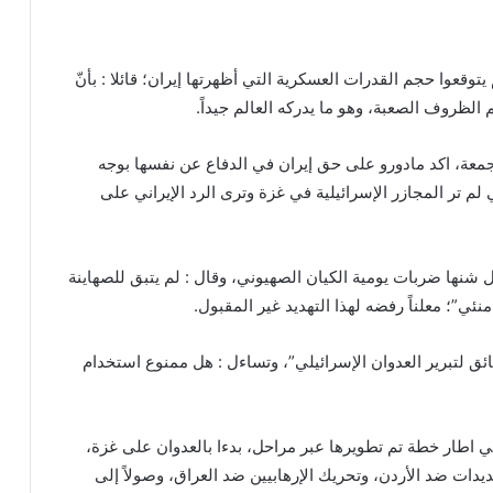
يتوقعوا حجم القدرات العسكرية التي أظهرتها إيران؛ قائلا : بأنّ
لظروف الصعبة، وهو ما يدركه العالم جيداً.
لجمعة، اكد مادورو على حق إيران في الدفاع عن نفسها بوجه
 لم تر المجازر الإسرائيلية في غزة وترى الرد الإيراني على
 شنها ضربات يومية الكيان الصهيوني، وقال : لم يتبق للصهاينة
ئي”؛ معلناً رفضه لهذا التهديد غير المقبول.
قائق لتبرير العدوان الإسرائيلي”، وتساءل : هل ممنوع استخدام
في اطار خطة تم تطويرها عبر مراحل، بدءا بالعدوان على غزة،
يدات ضد الأردن، وتحريك الإرهابيين ضد العراق، وصولاً إلى