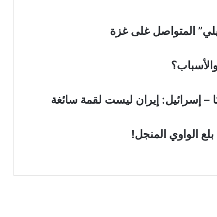
لي” المتواصل غلى غزة
والأسباب؟
كا – إسرائيل: إيران ليست لقمة سائغة
لع الواوي المنجل!