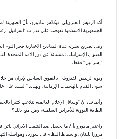
أكد الرئيس الفنزويلي، نيكلاس مادورو، بأنّ الصهاينة لم 
الجمهورية الاسلامية تفوقت على قدرات “إسرائيل” رغم ا
وفي تصريح نشرته قناة الميادين الاخبارية فجر اليوم ا
العدوان الإسرائيلي؛ متسائلا عن دور الأمم المتحدة التي
“إسرائيل” فقط.
ونوه الرئيس الفنزويلي بالتفوق الساحق لإيران من خلال
سوى القيام بالهجمات الإرهابية، وتهديد “السيد علي خامن
وأضاف، أنّ “وسائل الإعلام العالمية تتلاعب كثيراً بالح
الطاقة النووية للأغراض السلمية، ومن منع ذلك؟!
واعتبر مادورو بأنّ ما يحصل ضد الشعب الإيراني ياتي 
مرورا بلبنان، وإسقاط النظام في سوريا، ومواصلة التهد