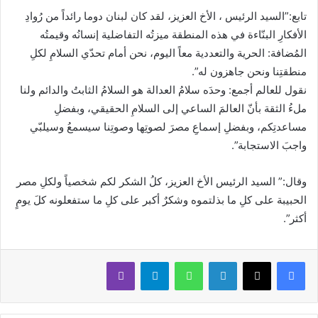
تابع:”السيد الرئيس ، الأخ العزيز، ‏لقد كان لبنان دوما رائداً من رُوادِ
الأفكارِ البنّاءة في هذه المنطقة ‏ميزتُه التفاضلية إنسانُه ‏وقيمتُه
المُضافة: الحرية والتعددية معاً ‏اليوم، نحن أمام تحدّي السلامِ لكلِ
منطقتِنا ‏ونحن جاهزون له”.
‏نقول للعالم أجمع: وحدَه سلامُ العدالة هو السلامُ الثابتُ والدائم ‏ولنا
ملءُ الثقة بأنّ العالمَ الساعي إلى السلامِ الحقيقي، وبفضلِ
مساعدتِكم، وبفضلِ إسماعِ مصرَ لصوتِها وصوتِنا ‏سيسمعُ وسيلبّي
واجبَ الاستجابة”.
وقال:” ‏السيد الرئيس الأخ العزيز، ‏كلُ الشكر لكم شخصياً ولكلِ مصر
الحبيبة على كلِ ما بذلتموه وشكرٌ أكبر على كلِ ما ستفعلونه كلَ يومٍ
أكثر”.
لينكدإن
واتساب
تيلقرام
ڤايبر