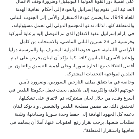
على أهمية دور القوة الدولية (اليونيفيل) ‏وضرورة وقف الأعمال
العدائية التي تقوم بها إسرائيل والعودة إلى أحكام اتفاقية الهدنة
للعام 1949، ‏بما يضمن عودة الاستقرار والأمن إلى الجنوب البناني
والمنطقة كلها. ‏لذلك ندعو المجتمع الدولي إلى تحمل مسؤولياته،
‏في إلزام إسرانيل تنفيذ الاتفاق الذي تم التوصل إليه برعاية أميركية
وفرنسية في 26 تشرين الثاني الماضي، ‏والانسحاب من كامل
الأراضي اللبنانية، حتى حدودنا الدولية المعترف بها والمرسمة دوليا.
وإعادة الأسرى اللبنانيين كافة. ‏كما نؤكد أن لبنان يحرص على قيام
أفضل العلاقات مع الجارة سوريا، وعلى أهمية التنسيق والتعاون بين
البلدين لمواجهة التحديات المشتركة.
‏وخاصة في ما يتعلق بملف النازحين السوريين، وضرورة تأمين
عودتهم الآمنة والكريمة إلى بلادهم، ‏بحيث تعمل حكومتا البلدين في
أسرع وقت، من خلال لجان مشتركة، تم الاتفاق على تشكيلها،
لتحقيق ذلك، بما يضمن مصلحة البلدين والشعبين، ‏وإذ يؤكد لبنان
دعمه كل الجهود الهادفة إلى حفظ وحدة سوريا وسيادتها، وتلبية
تطلعات شعبها، يرحب بقرار رفع العقوبات عنها، آملا أن يساهم في
تعافيها واستقرار المنطقة”.