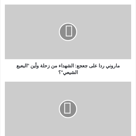
ماروني ردا على جعجع: الشهداء من زحلة وأين "البعبع
الشيعي"؟