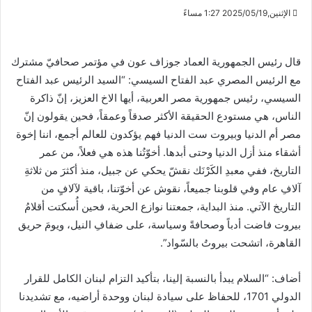
الإثنين,2025/05/19 1:27 مساءً
قال رئيس الجمهورية العماد جوزاف عون في مؤتمر صحافيّ مشترك
مع الرئيس المصري عبد الفتاح السيسي: “‏السيد الرئيس عبد الفتاح
السيسي، رئيس جمهورية مصر العربية، ‏أيها الاخ العزيز، ‏إنّ ذاكرة
الناس، هي مستودع الحقيقة الأكثر صدقاً وعمقاً، ‏فحين يقولون إنّ
مصر أم الدنيا وبيروت ست الدنيا ‏فهم يؤكدون للعالم أجمع، اننا إخوة
أشقاء منذ أزل الدنيا وحتى أبدها. أخوّتُنا هذه هي فعلاً، من عمر
التاريخ، ‏ففي معبدِ الكَرْنَك نقشّ يحكي عن جبيل، منذ أكثرَ من ثلاثةِ
آلافِ عام ‏وفي قلوبنا جميعاً، نقوش عن أخوّتنا، باقية لآلافٍ من
التاريخ الآتي. منذ البداية، جمعتنا نوازع الحرية، ‏فحين أُسكتت أقلامُ
بيروت ‏فاضت أدباً وصحافةً وسياسة، على ضفافِ النيل، ‏ويومَ حريق
القاهرة، اتشحت بيروتُ بالسّواد”.
أضاف: “السلام يبدأ بالنسبة إلينا، بتأكيد التزام لبنان الكامل للقرار
الدولي 1701، للحفاظ على سيادة لبنان ووحدة أراضيه، ‏مع تشديدنا