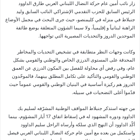
زار نائب أمين عام حركة النضال اللبناني العربي طارق الداوود
الرئيس السابق للحزب التقدمي الإشتراكي النائب السابق وليد
جنبلاط في منزله في كليمنصو، حيث جرى البحث في مجمل الأوضاع
الراهنة لبنانياً و إقليمياً، ولا سيما الشؤون المتعلقة بوضع طائفة
الموحدين الدروز والتحديات المصيرية التي تواجهها.
وكانت وجهات النظر متطابقة في تشخيص التحديات والمخاطر
المحدقة على المستوى الدرزي الخاص والوطني والقومي بشكل
عام، وفي رفض أي محاولة للفصل بين المكون الدرزي عن العمق
الوطني والقومي والتأكيد على تكامل المطلق بينهما، فالموحّدون
الدروز هم ركيزة أساسية في البنيان الوطني والقومي عموماً حيث
قدّموا أغلى التضحيات في سبيله.
من جهته استذكر جنبلاط المواقف الوطنية المشرّفه لسليم بك
الداوود ودوره المشهود له في إسقاط اتفاق 17 أيار المشؤوم، بينما
أكّد الداوود أن النهج الذي سلكه وأرساه الراحل سليم الداوود
واستكمل من بعده مع أمين عام حركة النضال اللبناني العربي فيصل