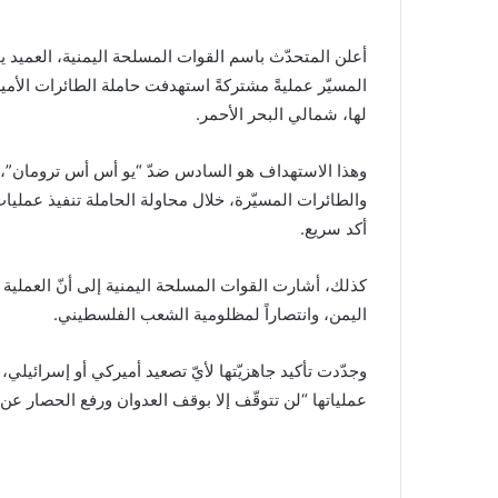
أعلن المتحدّث باسم القوات المسلحة اليمنية، العميد يح
المسيّر عمليةً مشتركةً استهدفت حاملة الطائرات الأمير
لها، شمالي البحر الأحمر.
وهذا الاستهداف هو السادس ضدّ “يو أس أس ترومان”، منذ
والطائرات المسيّرة، خلال محاولة الحاملة تنفيذ عمليا
أكد سريع.
كذلك، أشارت القوات المسلحة اليمنية إلى أنّ العملية 
اليمن، وانتصاراً لمظلومية الشعب الفلسطيني.
وجدّدت تأكيد جاهزيّتها لأيّ تصعيد أميركي أو إسرائيلي
عملياتها “لن تتوقّف إلا بوقف العدوان ورفع الحصار عن