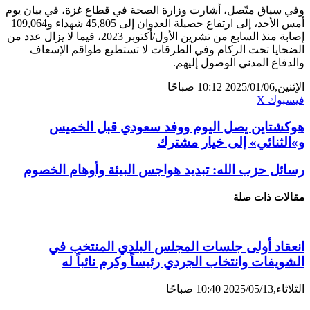
وفي سياق متّصل، أشارت وزارة الصحة في قطاع غزة، في بيان يوم
أمس الأحد، إلى ارتفاع حصيلة العدوان إلى 45,805 شهداء و109,064
إصابة منذ السابع من تشرين الأول/أكتوبر 2023، فيما لا يزال عدد من
الضحايا تحت الركام وفي الطرقات لا تستطيع طواقم الإسعاف
والدفاع المدني الوصول إليهم.
الإثنين,2025/01/06 10:12 صباحًا
ڤايبر
تيلقرام
لينكدإن
واتساب
فيسبوك
X
هوكشتاين يصل اليوم ووفد سعودي قبل الخميس
و»الثنائي» إلى خيار مشترك
رسائل حزب الله: تبديد هواجس البيئة وأوهام الخصوم
مقالات ذات صلة
انعقاد أولى جلسات المجلس البلدي المنتخب في
الشويفات وانتخاب الجردي رئيساً وكرم نائباً له
الثلاثاء,2025/05/13 10:40 صباحًا