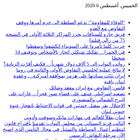
الخميس, أغسطس 6 2026
آخر الاخبار
“الوفاء للمقاومة”: ندعو السلطة إلى حزم أمرها ووقف
التفاوض مع العدو
فريق جازو للسباقات يحرز المراكز الثلاثة الأولى في النسخة
75 من رالي فنلندا
حرب: كلما تآمروا على السويداء انكشفوا وسقطوا
في الحمرا… تفكيك شبكتَي اتجار بالأشخاص وتوقيف 14
شخصًا
رواتب النواب إلى 5 آلاف دولار شهرياً… فكيف أقرّت الزيادة؟
لا نتائج عملية لجلستي التفاوض الأولى والثانية في روما
إيران تثبّت سيادتها على هرمز بموافقة أميركية… وعقدة
لبنان باقية
فانس: التفاوض مع إيران معقد وشائك
تصعيد إسرائيلي عنيف على قضاء صور فجراً… غارات على
البرج الشمالي والمنصوري
الاحتلال يقر بمقتل جنديَين في قوات الاحتياط بانفجار عبوة
جنوبي لبنان
لبنان بطلاً للعالم في مهارات مايكروسوفت وأدوبي
النائب فريد البستاني من مجلس النواب: تقدمنا باقتراح قانون
لتنظيم أعمال الوساطة والتمثيل في مجال التأمين الذي اصبح
الآن مرحلة النقاش الرسمي