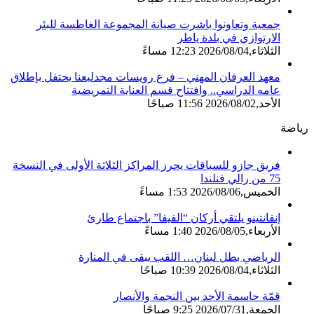
جمعية وتعاونوا باشرت صيانة المجموعة الغاطسة للبئر
الارتوازي في بلدة ياطر
الثلاثاء,2026/08/04 12:23 مساءً
معهد العرفان المهني – فرع رويسات مجدلبعنا يحتفل بإطلاق
عامه الدراسي.. وافتتاح قسم العناية التمريضية
الأحد,2026/08/02 11:56 صباحًا
رياضة
فريق جازو للسباقات يحرز المراكز الثلاثة الأولى في النسخة
75 من رالي فنلندا
الخميس,2026/08/06 1:53 مساءً
إنفانتينو يلتقي أركان “الفيفا” باجتماع طارئ
الأربعاء,2026/08/05 1:40 مساءً
الرياضي بطل لبنان… اللقب يبقى في المنارة
الثلاثاء,2026/08/04 10:39 صباحًا
قمّة حاسمة الأحد بين النجمة والأنصار
الجمعة,2026/07/31 9:25 صباحًا