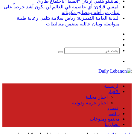
إنفانتينو يلتقي أركان “الفيفا” باجتماع طارئ
المفتي قبلان: أي عاصمة في العالم لن تكون أشد حرصاً على
لبنان من أهله ومصالح مكوناته
النيابة العامة التمييزية: رياض سلامة يتلقى رعاية طبية
متواصلة وبيان عائلته يتضمن مغالطات
فيسبوك
X
يوتيوب
بحث
عن
القائمة
الرئيسية
الأخبار
اخبار محلية
اخبار عربية ودولية
اقتصاد
رياضة
مجتمع ومنوعات
اتصل بنا