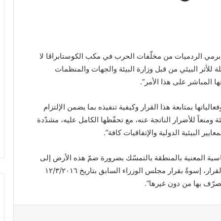
 برمي الردميات من مخلّفات الحرب في مكب الكوستابراڤا لا
للأثر البيئي من قبل وزارة البيئة والجهات والمنظمات
ا المباشر على هذا الأمر”.
فعالياتها بمتابعة هذا القرار وكيفية تنفيذه بما يضمن الإلتزام
ئة ومنعاً للأضرار الناتجة عنه، مع تحفّظها الكامل عليه، مشدّدة
يير البيئية الدولية والإتفاقيات كافة”.
سية المعنية بالمنطقة بالتمسّك بضرورة ضمّ هذه الأرض إلى
النطاق البلدي لمدينة الشويفات بصورة رسمية ضمن القرار، إسوةً بقرار مجلس الوزراء السابق بتاريخ ١٢/٣/٢٠١٦
صرّف بها من دون غيرها”.