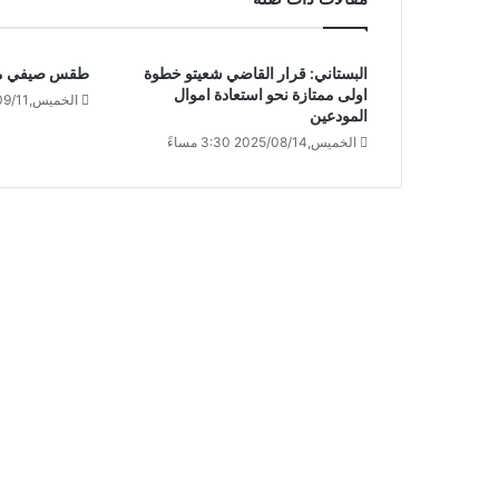
البستاني: قرار القاضي شعيتو خطوة
طقس صيفي م
اولى ممتازة نحو استعادة اموال
الخميس,2025/09/11 11:06 صباحًا
المودعين
الخميس,2025/08/14 3:30 مساءً