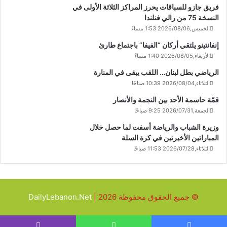
فريق جازو للسباقات يحرز المراكز الثلاثة الأولى في
النسخة 75 من رالي فنلندا
الخميس,2026/08/06 1:53 مساءً
إنفانتينو يلتقي أركان “الفيفا” باجتماع طارئ
الأربعاء,2026/08/05 1:40 مساءً
الرياضي بطل لبنان… اللقب يبقى في المنارة
الثلاثاء,2026/08/04 10:39 صباحًا
قمّة حاسمة الأحد بين النجمة والأنصار
الجمعة,2026/07/31 9:25 صباحًا
وزيرة الشباب والرياضة أسفت لما حصل خلال
المباراتين الأخيرتين في كرة السلة
الثلاثاء,2026/07/28 11:53 صباحًا
© جميع الحقوق محفوظة 2026 |
DailyLebanon.Net