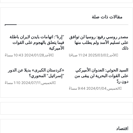
مقالات ذات صلة
مصدر روسي رفيع: روسيا لن توافق
“إرنا”: اتهامات بايدن لايران باطلة
على تسليم الأسد ولم يطلب منها
فيما يتعلق بالهجوم على القوات
ذلك
الأميركية
الأحد,2025/03/02 11:24 صباحًا
الأحد,2024/01/28 10:43 مساءً
السيد الحوثي: العدوان الأميركي
«كردستان الكبرى» بديلا عن الدور
على القوات البحرية لن يبقى من
“إسرائيل” المحوري؟
دون ردّ
الخميس,2024/07/11 1:10 مساءً
الخميس,2024/01/04 9:44 مساءً
اقتصاد