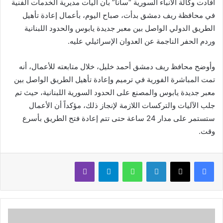
أفادت وكالة الأنباء السورية “سانا” بأن آليات مديرية الخدمات الفنية
في محافظة ريف دمشق بدأت، صباح اليوم، ‏بأعمال إعادة تأهيل
الطريق الدولي الواصل بين معبر جديدة يابوس والحدود ‏اللبنانية
وردم الحفر الناجمة عن العدوان الإسرائيلي عليه.‏
وأوضح محافظ ريف دمشق أحمد خليل، خلال متابعته ‏للأعمال، أنه
تمت المباشرة الفورية في ترميم ‏وإعادة تأهيل الطريق الواصل بين
معبر جديدة يابوس والمصنع على الحدود ‏السورية اللبنانية، حيث تم
جلب الآليات والتركسات اللازمة لإنجاز ذلك، ‏مؤكداً أن الأعمال
ستستمر على مدار 24 ساعة حتى تتم إعادة فتح الطريق ‏بأسرع
وقت‏.
لينكدإن
واتساب
تيلقرام
ڤايبر