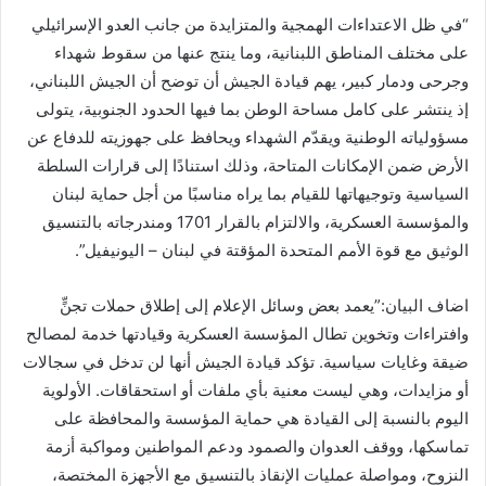
“في ظل الاعتداءات الهمجية والمتزايدة من جانب العدو الإسرائيلي
على مختلف المناطق اللبنانية، وما ينتج عنها من سقوط شهداء
وجرحى ودمار كبير، يهم قيادة الجيش أن توضح أن الجيش اللبناني،
إذ ينتشر على كامل مساحة الوطن بما فيها الحدود الجنوبية، يتولى
مسؤولياته الوطنية ويقدّم الشهداء ويحافظ على جهوزيته للدفاع عن
الأرض ضمن الإمكانات المتاحة، وذلك استنادًا إلى قرارات السلطة
السياسية وتوجيهاتها للقيام بما يراه مناسبًا من أجل حماية لبنان
والمؤسسة العسكرية، والالتزام بالقرار 1701 ومندرجاته بالتنسيق
الوثيق مع قوة الأمم المتحدة المؤقتة في لبنان – اليونيفيل”.
اضاف البيان:”يعمد بعض وسائل الإعلام إلى إطلاق حملات تجنٍّ
وافتراءات وتخوين تطال المؤسسة العسكرية وقيادتها خدمة لمصالح
ضيقة وغايات سياسية. تؤكد قيادة الجيش أنها لن تدخل في سجالات
أو مزايدات، وهي ليست معنية بأي ملفات أو استحقاقات. الأولوية
اليوم بالنسبة إلى القيادة هي حماية المؤسسة والمحافظة على
تماسكها، ووقف العدوان والصمود ودعم المواطنين ومواكبة أزمة
النزوح، ومواصلة عمليات الإنقاذ بالتنسيق مع الأجهزة المختصة،