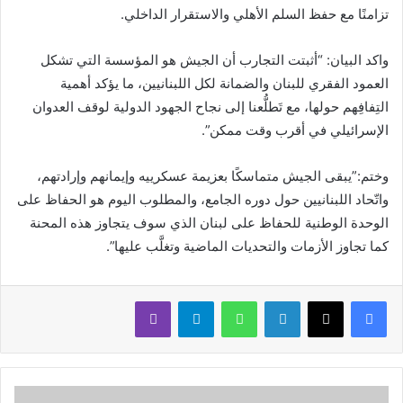
تزامنًا مع حفظ السلم الأهلي والاستقرار الداخلي.
واكد البيان: “أثبتت التجارب أن الجيش هو المؤسسة التي تشكل
العمود الفقري للبنان والضمانة لكل اللبنانيين، ما يؤكد أهمية
التِفافِهم حولها، مع تَطلُّعنا إلى نجاح الجهود الدولية لوقف العدوان
الإسرائيلي في أقرب وقت ممكن”.
وختم:”يبقى الجيش متماسكًا بعزيمة عسكرييه وإيمانهم وإرادتهم،
واتّحاد اللبنانيين حول دوره الجامع، والمطلوب اليوم هو الحفاظ على
الوحدة الوطنية للحفاظ على لبنان الذي سوف يتجاوز هذه المحنة
كما تجاوز الأزمات والتحديات الماضية وتغلَّب عليها”.
لينكدإن
واتساب
تيلقرام
ڤايبر