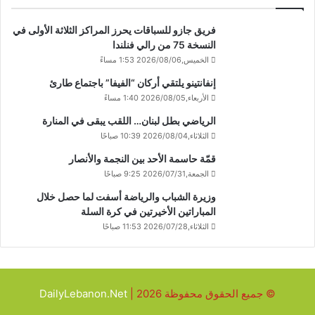
فريق جازو للسباقات يحرز المراكز الثلاثة الأولى في
النسخة 75 من رالي فنلندا
الخميس,2026/08/06 1:53 مساءً
إنفانتينو يلتقي أركان “الفيفا” باجتماع طارئ
الأربعاء,2026/08/05 1:40 مساءً
الرياضي بطل لبنان… اللقب يبقى في المنارة
الثلاثاء,2026/08/04 10:39 صباحًا
قمّة حاسمة الأحد بين النجمة والأنصار
الجمعة,2026/07/31 9:25 صباحًا
وزيرة الشباب والرياضة أسفت لما حصل خلال
المباراتين الأخيرتين في كرة السلة
الثلاثاء,2026/07/28 11:53 صباحًا
© جميع الحقوق محفوظة 2026 |
DailyLebanon.Net