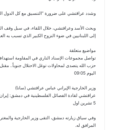
وشدد عراقتشي على ضرورة “التنسيق مع كل الدول الدا
وبحث الأسد وعراقتشي، خلال اللقاء، في سبل وقف العد
إلى اللبنانيين في ضوء النزوح الكبير الذي تسبب به العد
مواضيع متعلقة
تواصل مجموعات الإسناد الناري في المقاومة استهداف 
حزب الله يتصدى لمحاولات توغل الاحتلال جنوباً.. مقتل أكثر من 25 ضابطاً وجندي
اليوم 09:05
وزير الخارجية الإيراني عباس عراقتشي (سانا)
عراقتشي لقادة الفصائل الفلسطينية في دمشق: إيران
5 تشرين اول
وفي سياق زيارته دمشق، التقى وزير الخارجية والمغترب
المرافق له.