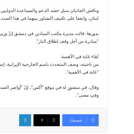
وناقش الجانبان سبل حشد الدعم والمساعدة الدوليين ال
لبنان، واتفقا على تكثيف التشاور بينهما في هذا الصدد.
بدورها، قالت مديرة مكتب الميادين في دمشق إنّ وزير
“مبادرة من أجل وقف إطلاق النار”.
لقاء غاية في الأهمية
من ناحيته، وصف المتحدث باسم الخارجية الإيرانية، إسما
“غاية في الأهمية”.
وقال، في منشورٍ له في موقع “أكس”، إنّ “أواصر الصدا
وقتٍ مضى”.
لينكدإن
فيسبوك
X