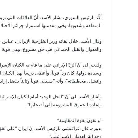
أكّد الرئيس السوري، بشار الأسد، أنّ العلاقات التي تر
المنطقة وشعوبها، وفي مقدمتها استمرار جرائم الاحتلا
وقال الأسد، خلال لقائه وزير الخارجية الإيراني، عبا
والعدوان والقتل الجماعي هي حق مشروع، وهي قوية في 
ولفت إلى أنّ الردّ الإيراني على ما قام به الكيان الإ
وسيادة دولها، كان رداً قوياً، وأعطى درساً لهذا الكيان 
وإفشال مخططاته”، وأنه “سيبقى قوياً وثابتاً بفضل إرادة
وأشار الأسد إلى أنّ “الحل الوحيد أمام الكيان الإسرائ
وإعادة الحقوق المشروعة إلى أصحابها”.
“واثقون بقوة المقاومة”
بدوره، قال عراقتشي للرئيس الأسد إنّ إيران “على ثقة
وجه آلة العدوان الإسرائيلي”.