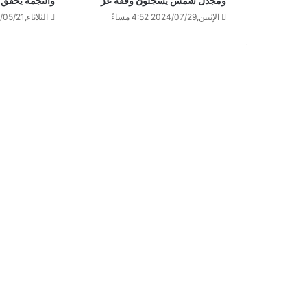
ومجدل شمس يسجلون وقفة عز
والنجمة يحقق ف
الإثنين,2024/07/29 4:52 مساءً
الثلاثاء,2024/05/21 7:32 صباحًا