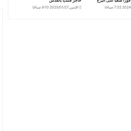
وزاً صعبا على البرج
حاجز قلنديا بالقدس
الإثنين,2025/01/27 9:10 صباحًا