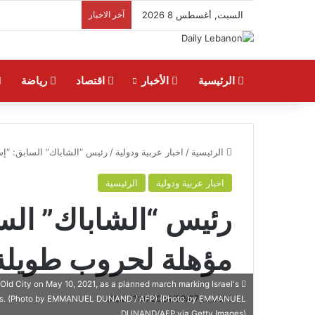
السبت, أغسطس 8 2026
آخر الاخبار
الرئيسية
الأخبار
اقتصاد
رياضة
الرئيسية
/
اخبار عربية ودولية
/
رئيس “الشاباك” السابق: “إ
اخبار عربية ودولية
الرئيسية
رئيس “الشاباك” الس
مؤهلة لحروب طويلة
s Old City on May 10, 2021, as a planned march marking Israel's
السبت,2024/09/07 11:10 صباحًا
ensions. (Photo by EMMANUEL DUNAND / AFP) (Photo by EMMANUEL
DUNAND/AFP via Getty Images)