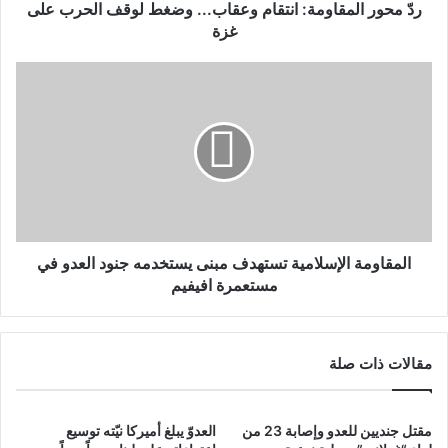
ردّ محور المقاومة: انتقام وعقاب... وضغط لوقف الحرب على
غزة
المقاومة ‏الإسلامية تستهدف مبنى يستخدمه جنود العدو في
مستعمرة افيفيم
مقالات ذات صلة
مقتل جنديين للعدو وإصابة 23 من
العدوّ يبلغ أميركا نيّته توسيع