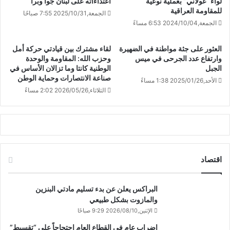
لواء “غولاني” بعملية نوعية
اعتداءاته على لبنان جواً وبراً
للمقاومة العراقية
الجمعة,2025/10/31 7:55 صباحًا
الجمعة,2024/10/04 6:53 مساءً
العثور على جثة مواطنة في الضهيرة
لقاء مشترك بين قيادتي حركة أمل
وارتفاع عدد الجرحى في ميس
وحزب الله: المقاومة والوحدة
الجبل
الوطنية كانتا وما تزالان الأساس في
صناعة الانتصارات وحماية الوطن
الأحد,2025/01/26 1:38 مساءً
الثلاثاء,2026/05/26 2:02 مساءً
اقتصاد
البراكس يعلن عن بدء تسليم مادتي البنزين
والمازوت بشكل طبيعي
الإثنين,2026/08/10 9:29 صباحًا
إضراب عام في القطاع العام احتجاجاً على “تقسيط”