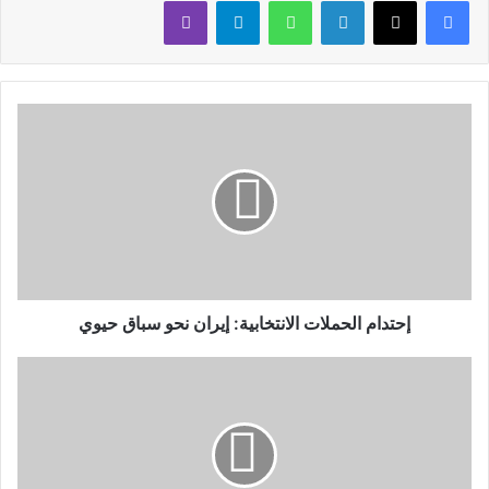
لينكدإن
واتساب
تيلقرام
ڤايبر
إحتدام الحملات الانتخابية: إيران نحو سباق حيوي