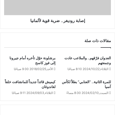
إصابة روديغر.. ضربة قوية لألمانيا
مقالات ذات صلة
العدوان فرّقهم.. والملاعب عادت
برشلونة حوّل تأخره أمام جيرونا
وجمعتهم
إلى فوز كاسح
الثلاثاء,2024/10/22 8:10 صباحًا
الأحد,2018/02/25 9:30 صباحًا
للمرة الثانية.. “العنابي” بطلاً لكأس
كيميش قائداً جديداً للمانشافت خلفاً
آسيا
لغاندوغان
السبت,2024/02/10 8:30 مساءً
الثلاثاء,2024/09/03 9:11 صباحًا