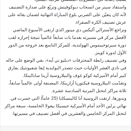
واستفاد سينر من انسحاب ديوكوفيتش وتربّع على صدارة التصنيف
لأنه كان يتعيّن على الصربي بلوغ المباراة النهائية لضمان بقائه على
عرش تصنيف الكرة الصفراء.
وتراجع الأسترالي أليكس دي مينور الذي ارتقى الأسبوع الماضي
لأفضل مركز في مسيرته بعدما بات سابعاً عالمياً نتيجة إحرازه لقب
دورة سيرتوخيبموس الهولندية، للمركز التاسع بعد خروجه من الدور
الأول لدورة كوينز.
وفي تصنيف رابطة المحترفات «دبليو تي أيه»، بقي الوضع على حاله
في نادي العشر الأوليات حيث تتصدر البولندية إيغا شفيونتيك بفارق
كبير أمام الأميركية كوكو غوف والبيلاروسية أرينا سابالينكا.
وتقدّمت البيلاروسية فيكتوريا أزارينكا، المصنفة أولى عالمياً سابقاً،
ثلاثة مراكز لتحتل المرتبة السادسة عشرة.
وبدورها، ارتقت الروسية آنا كالينسكايا (25 عاماً) التي خسرت في
نهائي برلين الأحد أمام الأميركية جيسيكا بيغولا الخامسة، سبعة مراكز
لتحتل المركز الخامس والعشرين في أفضل تصنيف في مسيرتها.