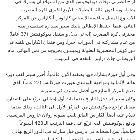
أزاح الصربي نوفاك ديوكوفيتش الذي من المتوقع أن يشارك في
بطولة ويمبلدون، ثالثة البطولات الأربع الكبرى لكرة المضرب،
الأسبوع المقبل منافسه الإسباني كارلوس ألكاراس عن المركز
الثاني، فيما احتفظ الإيطالي يانيك سينر بصدارة تصنيف رابطة
محترفي كرة المضرب (أيه تي بي). واستفاد ديوكوفيتش (37 عاماً)
من عدم مشاركته في الدورات أخيراً، ومن فقدان ألكاراس للقبه في
دور كوينز التحضيرية لبطولة ويمبلدون بخروجه من ثمن النهائي أمام
البريطاني جاك درايبر، للتقدم في الترتيب.
وفي أول دورة يشارك فيها بصفته الأول عالمياً، أحرز سينر لقب دورة
هاله الألمانية بمواجهة البولندي هوبرت هوركاتش (27 عاماً) الذي
تقدم للمركز السابع في أفضل تصنيف في مسيرته.
وكان سينر قد دخل التاريخ بعدما بات أول إيطالي يتربّع على الصدارة
مقابل تراجع ديوكوفيتش من المركز الأول إلى الثالث، وذلك بعدما
تقدّم عليه أيضاً ألكاراس الفائز بلقب بطولة رولان غاروس الفرنسية.
ودفع ديوكوفيتش الذي تربّع على قمة الترتيب الـ 428 أسبوعاً
قياسياً، ثمن انسحابه في باريس قبل مباراته في الدور الربع نهائي
بسبب إصابة في الغضروف المفصلي للركبة اليمنى.