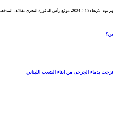
من؟
زجت بدماء الجرحى من ابناء الشعب اللبناني