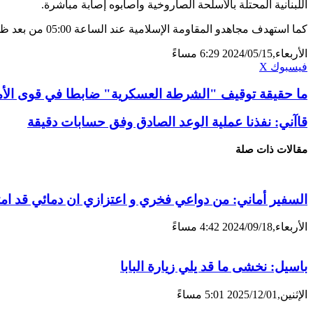
اللبنانية المحتلة بالأسلحة الصاروخية وأصابوه إصابة مباشرة.‏
كما استهدف ‏مجاهدو المقاومة الإسلامية عند الساعة ‏‎05:00‎‏ من بعد ظهر يوم الاربعاء 15-5-2024، موقع ‏رأس الناقورة البحري بقذائف المدفعية وأصابوه إصابة مباشرة. ‏
الأربعاء,2024/05/15 6:29 مساءً
ڤايبر
تيلقرام
لينكدإن
واتساب
فيسبوك
X
ما حقيقة توقيف "الشرطة العسكرية" ضابطا في قوى الأ
قاآني: نفذنا عملية الوعد الصادق وفق حسابات دقيقة
مقالات ذات صلة
السفير أماني: من دواعي فخري و اعتزازي ان دمائي قد امت
الأربعاء,2024/09/18 4:42 مساءً
باسيل: نخشى ما قد يلي زيارة البابا
الإثنين,2025/12/01 5:01 مساءً