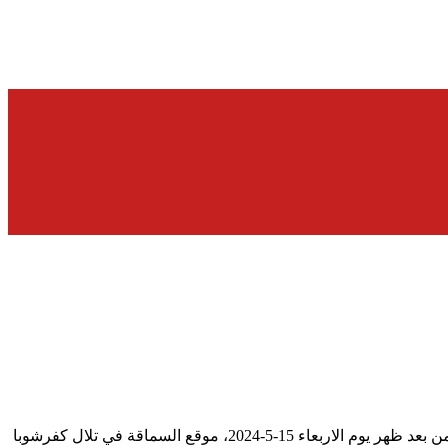
دعمًا لشعبنا الفلسطيني الصامد في قطاع غزة وإسنادًا لمقاومته الباسلة ‌‏‌‌‌‏والشريفة، استهدف ‏مجاهدو المقاومة الإسلامية عند الساعة ‏‎04:58‎‏ من بعد ظهر يوم الاربعاء 15-5-2024، موقع ‏السماقة في تلال كفرشوبا