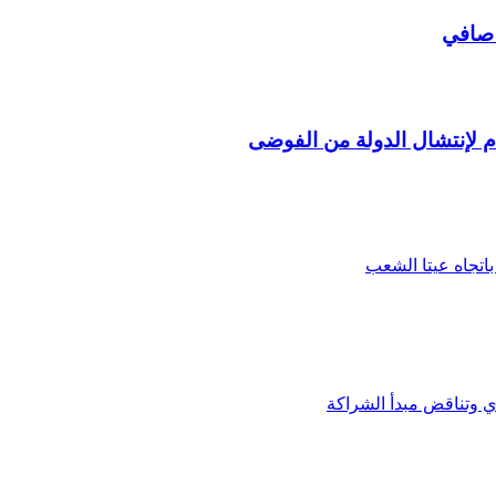
 صافي
باتجاه عيتا الشعب
دي وتناقض مبدأ الشراكة