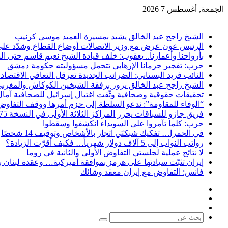
الجمعة, أغسطس 7 2026
آخر الاخبار
الشيخ راجح عبد الخالق يشيد بمسيرة العميد موسى كرنيب
الرئيس عون عرض مع وزير الاتصالات أوضاع القطاع وشدّد عل
بأرواحنا وأعمارنا.. يعقوب: خلف قيادة الشيخ نعيم قاسم حتى ال
حرب: تفجير جرمانا الإرهابي تتحمل مسؤوليته حكومة دمشق
النائب فريد البستاني: الضرائب الجديدة تعرقل التعافي الاقتصا
الشيخ راجح عبد الخالق يزور برفقة الشيخين الكوكاش والمغربي ا
تحقيقات حقوقية وصحافية وثّقت اغتيال إسرائيل للصحافية آما
“الوفاء للمقاومة”: ندعو السلطة إلى حزم أمرها ووقف التفاوض
فريق جازو للسباقات يحرز المراكز الثلاثة الأولى في النسخة 75 من رالي فنلندا
حرب: كلما تآمروا على السويداء انكشفوا وسقطوا
في الحمرا… تفكيك شبكتَي اتجار بالأشخاص وتوقيف 14 شخصًا
رواتب النواب إلى 5 آلاف دولار شهرياً… فكيف أقرّت الزيادة؟
لا نتائج عملية لجلستي التفاوض الأولى والثانية في روما
إيران تثبّت سيادتها على هرمز بموافقة أميركية… وعقدة لبنان ب
فانس: التفاوض مع إيران معقد وشائك
فيسبوك
X
يوتيوب
بحث