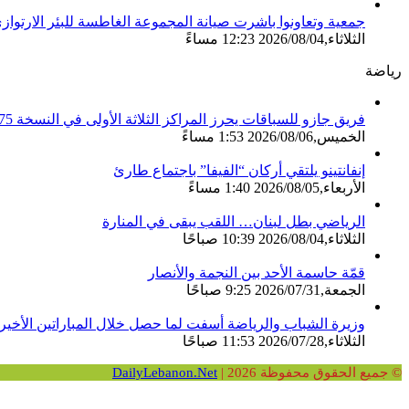
جمعية وتعاونوا باشرت صيانة المجموعة الغاطسة للبئر الارتواز
الثلاثاء,2026/08/04 12:23 مساءً
رياضة
فريق جازو للسباقات يحرز المراكز الثلاثة الأولى في النسخة 75 من رالي فنلندا
الخميس,2026/08/06 1:53 مساءً
إنفانتينو يلتقي أركان “الفيفا” باجتماع طارئ
الأربعاء,2026/08/05 1:40 مساءً
الرياضي بطل لبنان… اللقب يبقى في المنارة
الثلاثاء,2026/08/04 10:39 صباحًا
قمّة حاسمة الأحد بين النجمة والأنصار
الجمعة,2026/07/31 9:25 صباحًا
وزيرة الشباب والرياضة أسفت لما حصل خلال المباراتين الأخير
الثلاثاء,2026/07/28 11:53 صباحًا
© جميع الحقوق محفوظة 2026 |
DailyLebanon.Net
زر
ڤايبر
واتساب
فيسبوك
الذهاب