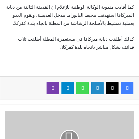
كما أفادت مندوبة الوكالة الوطنية للإعلام أن القذيفة الثالثة من دبابة
الميركافا استهدفت محيط البانوراما مدخل العديسة، ويقوم العدو
بعملية تمشيط بالأسلحة الرشاشة من المطلة باتجاه بلدة كفركلا.
كذلك أطلقت دبابة ميركافا في مستعمرة المطلة أطلقت ثلاث
قذائف بشكل مباشر باتجاه بلدة ⁧‫كفركلا.
لينكدإن
واتساب
تيلقرام
ڤايبر