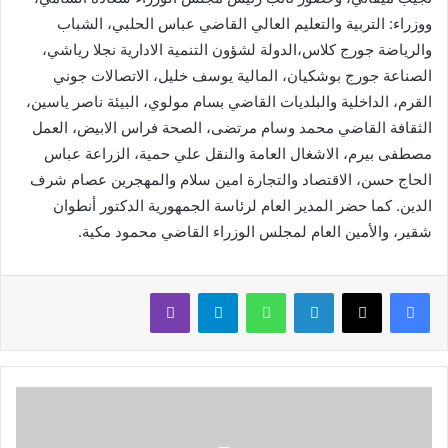
ووزراء: التربية والتعليم العالي القاضي عباس الحلبي، الشباب
والرياضة جورج كلاس،الدولة لشؤون التنمية الادارية نجلا رياشي،
الصناعة جورج بوشكيان، المالية يوسف خليل، الاتصالات جوني
القرم، الداخلية والبلديات القاضي بسام مولوي، البيئة ناصر ياسين،
الثقافة القاضي محمد وسام مرتضى، الصحة فراس الابيض، العمل
مصطفى بيرم، الاشغال العامة والنقل علي حمية، الزراعة عباس
الحاج حسن، الاقتصاد والتجارة امين سلام والمهجرين عصام شرف
الدين. كما حضر المدير العام لرئاسة الجمهورية الدكتور أنطوان
شقير، والأمين العام لمجلس الوزراء القاضي محمود مكية.
لينكدإن
واتساب
تيلقرام
ڤايبر