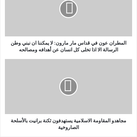
المطران عون في قداس مار مارون: لا يمكننا ان نبني وطن
الرسالة الا اذا تخلى كل انسان عن أهدافه ومصالحه
مجاهدو المقاومة الاسلامية يستهدفون ثكنة ‏برانيت بالأسلحة
الصاروخية