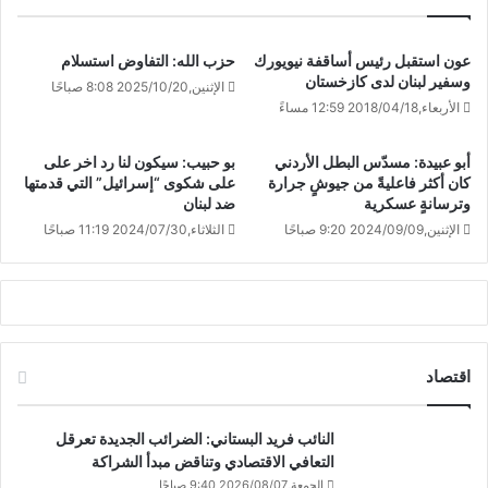
عون استقبل رئيس أساقفة نيويورك
حزب الله: التفاوض استسلام
وسفير لبنان لدى كازخستان
الإثنين,2025/10/20 8:08 صباحًا
الأربعاء,2018/04/18 12:59 مساءً
أبو عبيدة: مسدّس البطل الأردني
بو حبيب: سيكون لنا رد اخر على
كان أكثر فاعليةً من جيوشٍ جرارة
على شكوى “إسرائيل” التي قدمتها
وترسانةٍ عسكرية
ضد لبنان
الإثنين,2024/09/09 9:20 صباحًا
الثلاثاء,2024/07/30 11:19 صباحًا
اقتصاد
النائب فريد البستاني: الضرائب الجديدة تعرقل
التعافي الاقتصادي وتناقض مبدأ الشراكة
الجمعة,2026/08/07 9:40 صباحًا