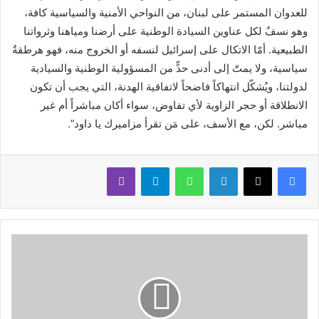
للعدوان المستمر على لبنان، من النواحي الأمنية والسياسية كافة،
وهو نسفٌ لكل عناوين السيادة الوطنية على أرضنا ومياهنا وثرواتنا
الطبيعية. أمّا الاتكال على إسرائيل لنسفه أو الخروج منه، فهو هرطقةٌ
سياسية، ولا يمتّ إلى أدنى حدٍّ من المسؤولية الوطنية والسيادية
لدولتنا، ويُشكّل انتهاكاً فاضحاً لاتفاقية الهدنة، التي يجب أن تكون
الانطلاقة أو حجر الزاوية لأي تفاوض، سواء أكان مباشراً أم غير
مباشر. لكن، مع الأسف، على مَن تقرأ مزاميرك يا داود”.
لينكدإن
واتساب
تيلقرام
ڤايبر