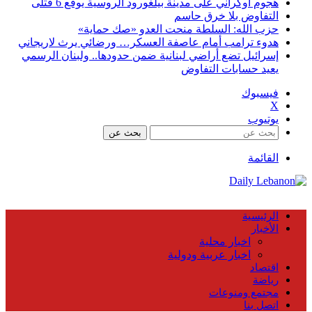
هجوم أوكراني على مدينة بيلغورود الروسية يوقع 6 قتلى
التفاوض بلا خرق حاسم
حزب الله: السلطة منحت العدو «صك حماية»
هدوء ترامب أمام عاصفة العسكر… ورضائي يرث لاريجاني
إسرائيل تضع أراضي لبنانية ضمن حدودها.. ولبنان الرسمي
يعيد حسابات التفاوض
فيسبوك
X
يوتيوب
بحث عن
القائمة
الرئيسية
الأخبار
اخبار محلية
اخبار عربية ودولية
اقتصاد
رياضة
مجتمع ومنوعات
اتصل بنا