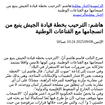
الرئيسية
/
اخبار محلية
/
هاشم: الترحيب بخطة قيادة الجيش ينبع من
انسجامها مع القناعات الوطنية
اخبار محلية
الرئيسية
هاشم: الترحيب بخطة قيادة الجيش ينبع من
انسجامها مع القناعات الوطنية
الإثنين,2025/09/08 10:24 صباحًا
صرح النائب قاسم هاشم أنّ: “الترحيب بخطة قيادة الجيش ينبع من
انسجامها مع القناعات الوطنية، ومن كونها تلامس واقعًا يستمد
تحرّكاته من ضرورات صناعة الاستقرار في البلاد”.
وفي حديث إلى إذاعة “صوت كل لبنان”، قال هاشم إن: “الخطة
وضعت بعين الاعتبار التقييدات والإمكانات المتاحة، وهي بذلك تعبّر
عن مقاربة متّزنة وواقعية للمرحلة الراهنة، مشدّدًا على أن أي
مقاربة يجب أن تنطلق من مصلحة استقرار لبنان ووحدته، لا من
حسابات الخارج أو الضغوط الإقليمية والدولية”.
وفي ما يخصّ جلسة الحكومة الأخيرة، اعتبر هاشم أنّ: “الانسحاب
منها موقف مبدئي، لأن ما طُرح فيها يُعدّ استكمالًا لما تم بحثه في
جلستي 5 و7 آب، والتي طُرحت خلالها قرارات مرفوضة من حيث