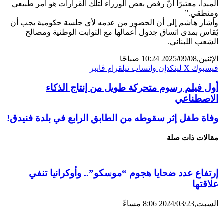
المبدأ، معتبرًا أنّ رفض بعض الوزراء لتلك القرارات هو أمر طبيعي
ومنطقي.”
وأشار هاشم إلى أن الحضور من عدمه لأي جلسة حكومية يجب أن
يُقاس بمدى اتساق جدول أعمالها مع الثوابت الوطنية ومصالح
الشعب اللبناني.
الإثنين,2025/09/08 10:24 صباحًا
فيسبوك
X
لينكدإن
واتساب
تيلقرام
ڤايبر
أول فيلم رسوم متحركة طويل من إنتاج الذكاء
الاصطناعي
وفاة طفل إثر سقوطه من الطابق الرابع في بلدة فنيدق!
مقالات ذات صلة
إرتفاع عدد ضحايا هجوم “موسكو”.. وأوكرانيا تنفي
علاقتها
السبت,2024/03/23 8:06 مساءً