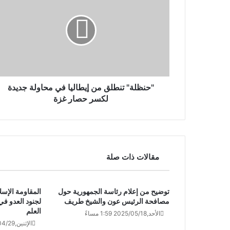
"حنظلة" تنطلق من إيطاليا في محاولة جديدة
لكسر حصار غزة
مقالات ذات صلة
توضيح من إعلام رئاسة الجمهورية حول
المقاومة الإسل
مصافحة الرئيس عون والشيخ طريف
‏لجنود العدو 
العلم
الأحد,2025/05/18 1:59 مساءً
الإثنين,2024/04/29 3:33 مساءً