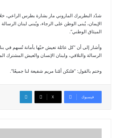
شدّد البطريرك الماروني مار بشارة بطرس الراعي، خلال
الإيمان، يُبنى الوطن على الرجاء، ويُبنى ​لبنان الرسال
الميثاق الوطني”.
وأشار إلى أن “كل عائلة تعيش حبّها بأمانة تُسهم في بناء ل
الرسالة والتلاقي، ولبنان الإنسان والعيش المشترك المن
وختم بالقول: “فلتكن أمّنا مريم شفيعة لنا جميعًا”.
لينكدإن
فيسبوك
X