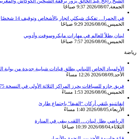
الشيخ راجح عبد الخالق يزور برفقة الشيخين الكوكاش والمغربي ا
الجمعة,2026/08/07 9:37 صباحًا
في الحمرا… تفكيك شبكتَي اتجار بالأشخاص وتوقيف 14 شخصًا
الخميس,2026/08/06 9:29 صباحًا
لبنان بطلاً للعالم في مهارات مايكروسوفت وأدوبي
الخميس,2026/08/06 7:57 صباحًا
رياضة
الأولمبياد الخاص اللبناني يطلق قيادات شبابية جديدة من بوابة ا
الأحد,2026/08/09 12:26 مساءً
فريق جازو للسباقات يحرز المراكز الثلاثة الأولى في النسخة 75 من رالي فنلندا
الخميس,2026/08/06 1:53 مساءً
إنفانتينو يلتقي أركان “الفيفا” باجتماع طارئ
الأربعاء,2026/08/05 1:40 مساءً
الرياضي بطل لبنان… اللقب يبقى في المنارة
الثلاثاء,2026/08/04 10:39 صباحًا
قمّة حاسمة الأحد بين النجمة والأنصار