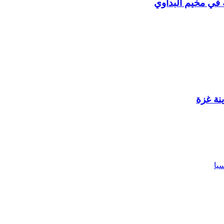
في مخيم البداوي
نة غزة
يا