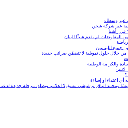
ل عبر وسطاء
” في راشيا
لرياضة
 جميع اللبنانيين
 من خلال حلول تمويلية لا تتضمّن ضرائب جديدة
ت
يادة والكرامة الوطنية
لاثنين
؟
 أي اعتداء او إساءة
ًا ومحمد الباقر ترشيشي مسؤولا اعلاميا ويطلق مرحلة جديدة لدعم ال