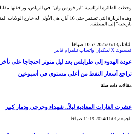
وحطت الطائرة الرئاسية “اير فورس وان” في الرياض، ورافقتها مقاتلات اف-15 سعودية قبي
وهذه الزيارة التي تستمر حتى 16 أيار، هي الأ
تاريخية” إلى المنطقة.
الثلاثاء,2025/05/13 10:57 صباحًا
فيسبوك
X
لينكدإن
واتساب
تيلقرام
ڤايبر
عودة الهدوء إلى طرابلس بعد ليل متوتر احتجاجا على تأخر ص
تراجع أسعار النفط من أعلى مستوى في أسبوعين
مقالات ذات صلة
عشرت الغارات المعادية ليلاً.. شهداء وجرحى ودمار كبير
الجمعة,2024/11/01 11:19 صباحًا