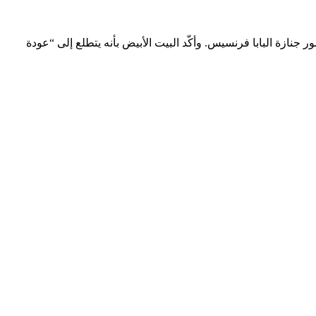
بة لروما لحضور جنازة البابا فرنسيس. وأكّد البيت الأبيض بأنه يتطلع إلى “عودة