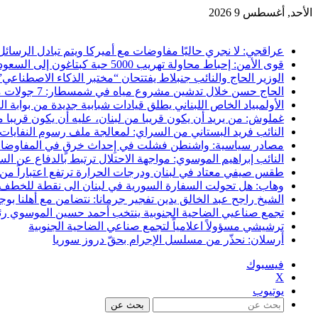
الأحد, أغسطس 9 2026
آخر الاخبار
عراقجي: لا نجري حاليًا مفاوضات مع أميركا ويتم تبادل الرسائ
قوى الأمن: إحباط محاولة تهريب 5000 حبة كبتاغون إلى السعودية عبر شركة شحن
الوزير الحاج والنائب جنبلاط يفتتحان “مختبر الذكاء الاصطناعي
الحاج حسن خلال تدشين مشروع مياه في شمسطار: 7 جولات من المفاوضات لم تقدم شيئًا للبنان
الأولمبياد الخاص اللبناني يطلق قيادات شبابية جديدة من بوابة ا
غملوش: من يريد أن يكون قريبا من لبنان، عليه أن يكون قريبا من
النائب فريد البستاني من السراي: لمعالجة ملف رسوم النفايات
مصادر سياسية: واشنطن فشلت في إِحداث خرقٍ في المفاوضا
النائب إبراهيم الموسوي: مواجهة الاحتلال ترتبط بالدفاع عن الس
طقس صيفي معتاد في لبنان ودرجات الحرارة ترتفع اعتباراً من ا
وهاب: هل تحولت السفارة السورية في لبنان الى نقطة للخطف
الشيخ راجح عبد الخالق يدين تفجير جرمانا: نتضامن مع أهلنا بوجه
تجمع صناعيي الضاحية الجنوبية ينتخب أحمد حسين الموسوي رئيس
ترشيشي مسؤولاً اعلامياً لتجمع صناعي الضاحية الجنوبية
أرسلان: نحذّر من مسلسل الإجرام بحقّ دروز سوريا
فيسبوك
X
يوتيوب
بحث عن