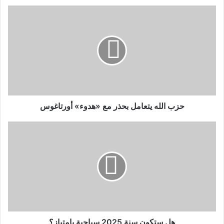
حزب الله يتعامل بحذر مع «هدوء» أورتاغوس
هل ستكون سنة 2025 سياحية بامتياز؟