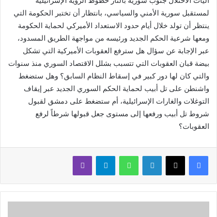
آليات الاحتلال جنوب سورية بالنار خطوط الرؤية الإسرائيلية
لمستقبل سورية الأمني والسياسي، بانتظار أن تختبر الحكومة التي
ينتظر أن تولد خلال أيام حدود الاستعداد الأميركي لحماية الحكومة
ومعها شرعية الحكم الجديد ورئيسه من مواجهة الطريق المسدود،
عبر الإجابة عن سؤال هل سترفع العقوبات الأميركية التي تشكل
بيضة قبان العقوبات التي تتسبب بشلل الاقتصاد السوري منذ سنوات
والتي كان لها دور كبير في إسقاط النظام السابق؟ وهل ستضغط
واشنطن على تل أبيب لحماية الحكم السوري الجديد عبر إيقاف
التوغلات والغارات الإسرائيلية، أم ستضغط على دمشق لقبول
شروط تل أبيب ورفعها إلى مستوى جعل قبولها شرطاً لرفع
العقوبات؟
لينكدإن
واتساب
تيلقرام
ڤايبر