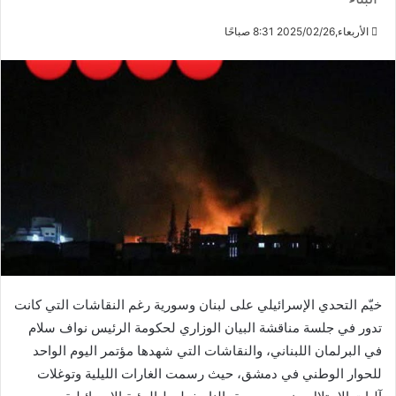
الأربعاء,2025/02/26 8:31 صباحًا
خيّم التحدي الإسرائيلي على لبنان وسورية رغم النقاشات التي كانت
تدور في جلسة مناقشة البيان الوزاري لحكومة الرئيس نواف سلام
في البرلمان اللبناني، والنقاشات التي شهدها مؤتمر اليوم الواحد
للحوار الوطني في دمشق، حيث رسمت الغارات الليلية وتوغلات