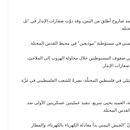
رصد صاروخ أطلق من اليمن، وقد دوّت صفارات الإنذار في “تل
تلة.
مني في مستوطنة “موديعين” في محيط القدس المحتلة.
“هيئة البث” الإسرائيلية وقوع 12 إصابة في صفوف المستوطنين خلال محاولة الهروب إلى الملاجئ،
رائيلي في فلسطين المحتلّة، نصرةً للشعب الفلسطيني في غزّة
ة، العميد يحيى سريع، تنفيذ عمليتين عسكريتين الأولى ضد
القدس المحتلة.
الجيش اليمني بدأ معادلة الكهرباء بالكهرباء، والمطار