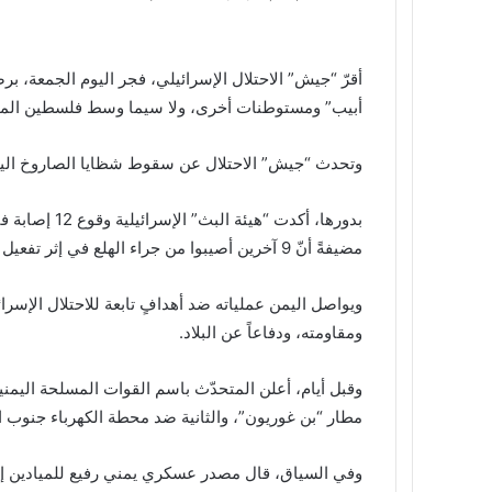
أقرّ “جيش” الاحتلال الإسرائيلي، فجر اليوم الجمعة، ب
أبيب” ومستوطنات أخرى، ولا سيما وسط فلسطين المح
وتحدث “جيش” الاحتلال عن سقوط شظايا الصاروخ الي
بدورها، أكدت 
مضيفةً أنّ 9 آخرين أصيبوا من جراء الهلع في إثر تفعيل صفارات الإنذار.
ويواصل اليمن عملياته ضد أهدافٍ تابعة للاحتلال الإس
ومقاومته، ودفاعاً عن البلاد.
وقبل أيام، أعلن المتحدّث باسم القوات المسلحة اليمني
مطار “بن غوريون”، والثانية ضد محطة الكهرباء جنوب 
وفي السياق، قال مصدر عسكري يمني رفيع للميادين إنّ “