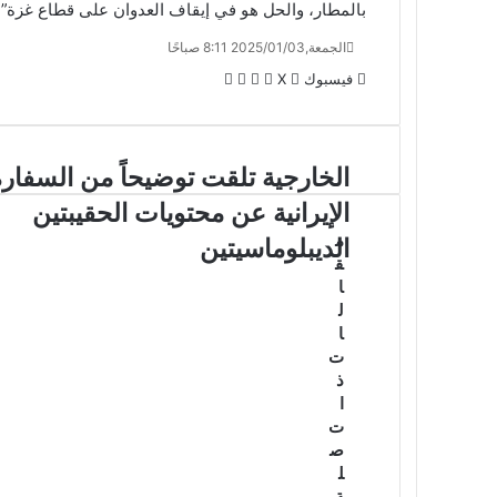
بالمطار، والحل هو في إيقاف العدوان على قطاع غزة”.
الجمعة,2025/01/03 8:11 صباحًا
لينكدإن
واتساب
ڤايبر
تيلقرام
فيسبوك
X
الخارجية تلقت توضيحاً من السفارة
الإيرانية عن محتويات الحقيبتين
م
الديبلوماسيتين
ق
ا
ل
ا
ت
ذ
ا
ت
ص
ل
ة