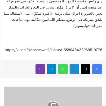
رأى رئيس مؤسسة الحوار المجتمعي د. هشام الأعور في تصريح له
عبر منصة إكس أن “اغراق مكوّن لبناني في الدم والخراب والدمار
يعني بالضرورة اغراق لبنان برمته. لا قدرة لمكوّن على الاستقالة مما
يلحق بشريكه في الوطن. مصائر اللبنانيين متكائنة مهما تباعدت
مفردات قواميسهم”.
https://x.com/hishamawar1/status/1858948438068510776
لينكدإن
واتساب
تيلقرام
ڤايبر