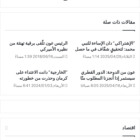
مقالات ذات صلة
“الإشتراكي” دان الإساءة للنبي
الرئيس عون تلّقى برقية تهنئة من
محمد: لتحقيقٍ شفّاف في ما حصل
نظيره الأميركي
الثلاثاء,2025/04/29 1:14 مساءً
السبت,2018/06/16 1:39 مساءً
عون من الدوحة: الدور القطري
“الخارجية” دانت الاعتداء على
سيستمر إذا أنجزنا المطلوب منّا
كرمان وحذرت من خطورته
الأربعاء,2025/04/16 8:05 صباحًا
الأربعاء,2024/01/03 6:41 مساءً
اقتصاد