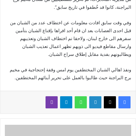
البراجنة، كانوا قد خُطفوا في تاريخ سابق”.
وفي وقت سابق افادت معلومات عن اختطاف عدد من الشبان من
قبل احدى العصابات بعد ان قام أحد افراها بإقناع الشبان بتأمين
سفرهم الى خارج لبنان، ولاحقا تم اختطاف الشبان وتعذيبهم
وارسال مقاطع فيديو الى ذويهم تظهر اعمال تعذيب الشبان
ويطالبونهم بفدية مقابل إطلاق سراح الشبان.
ونفذ اهالي الشبان المختطفين يوم امس وقفة إحتجاجية في مخيم
برج البراجنة حيث طالبوا بالعمل على تحرير أبنائهم المختطفين.
لينكدإن
واتساب
تيلقرام
ڤايبر