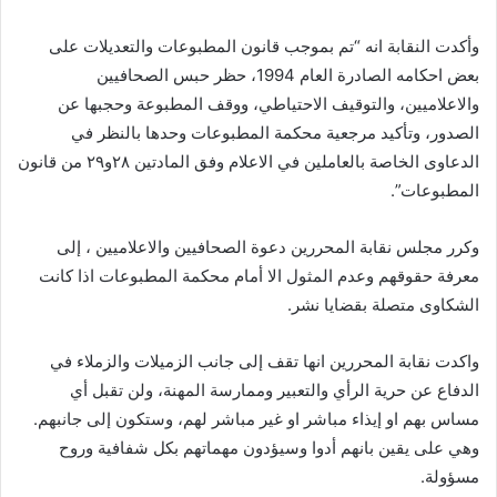
وأكدت النقابة انه “تم بموجب قانون المطبوعات والتعديلات على
بعض احكامه الصادرة العام 1994، حظر حبس الصحافيين
والاعلاميين، والتوقيف الاحتياطي، ووقف المطبوعة وحجبها عن
الصدور، وتأكيد مرجعية محكمة المطبوعات وحدها بالنظر في
الدعاوى الخاصة بالعاملين في الاعلام وفق المادتين ٢٨و٢٩ من قانون
المطبوعات”.
وكرر مجلس نقابة المحررين دعوة الصحافيين والاعلاميين ، إلى
معرفة حقوقهم وعدم المثول الا أمام محكمة المطبوعات اذا كانت
الشكاوى متصلة بقضايا نشر.
واكدت نقابة المحررين انها تقف إلى جانب الزميلات والزملاء في
الدفاع عن حرية الرأي والتعبير وممارسة المهنة، ولن تقبل أي
مساس بهم او إيذاء مباشر او غير مباشر لهم، وستكون إلى جانبهم.
وهي على يقين بانهم أدوا وسيؤدون مهماتهم بكل شفافية وروح
مسؤولة.