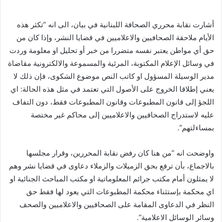
أشارت نقابة محرري الصحافة اللبنانية في بيان، الى انه “تكثر هذه
الأيام ملاحقة الصحافيين والاعلاميين في قضايا النشر، وإذا كان من
حق أي مواطن يعتبر نفسه متضررا من خبر أو تحليل او معلومة وردت
في وسائل الإعلام المكتوبة، المرئية والمسموعة والالكترونية مقاضاة
مدير الوسيلة المسؤول او كاتب النص موضوع الشكوى، فإن ذلك لا
يعني إطلاقا الخروج على الأصول التي تعتمد في مثل هذه الحالة: اي
اللجؤ إلى قانون المطبوعات وقانون المطبوعات فقط، دون التفاف
عليه لاستدراج الصحافيين والاعلاميين إلى محاكم غير مختصة
بمساءلتهم”.
واوضحت انه “من هنا كان رفض نقابة المحررين، وقرار مجلسها
بالاجماع، بأن ترفع بحق الزميلات والزملاء دعاوى في قضايا نشر وهم
لا يمثلون أمام مكتب جرائم المعلوماتية او مكتب المباحث الجنائية او
اي محكمة بإستثناء محكمة المطبوعات التي يعود لها فقط حق
النظر في الدعاوى المقامة على الصحافيين والاعلاميين والصحف
وسائر الوسائل الاعلامية”.