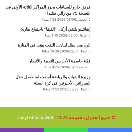
فريق جازو للسباقات يحرز المراكز الثلاثة الأولى في
النسخة 75 من رالي فنلندا
الخميس,2026/08/06 1:53 مساءً
إنفانتينو يلتقي أركان “الفيفا” باجتماع طارئ
الأربعاء,2026/08/05 1:40 مساءً
الرياضي بطل لبنان… اللقب يبقى في المنارة
الثلاثاء,2026/08/04 10:39 صباحًا
قمّة حاسمة الأحد بين النجمة والأنصار
الجمعة,2026/07/31 9:25 صباحًا
وزيرة الشباب والرياضة أسفت لما حصل خلال
المباراتين الأخيرتين في كرة السلة
الثلاثاء,2026/07/28 11:53 صباحًا
© جميع الحقوق محفوظة 2026 |
DailyLebanon.Net