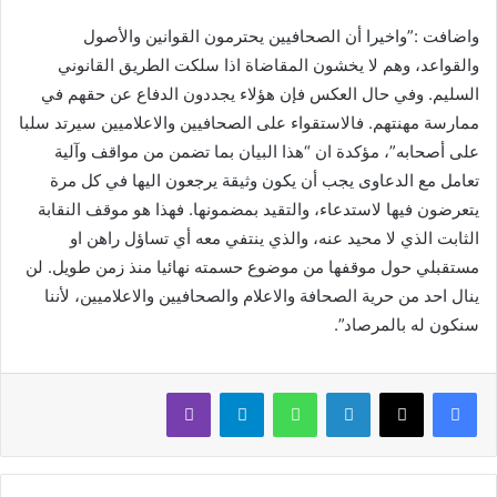
واضافت :”واخيرا أن الصحافيين يحترمون القوانين والأصول
والقواعد، وهم لا يخشون المقاضاة اذا سلكت الطريق القانوني
السليم. وفي حال العكس فإن هؤلاء يجددون الدفاع عن حقهم في
ممارسة مهنتهم. فالاستقواء على الصحافيين والاعلاميين سيرتد سلبا
على أصحابه”، مؤكدة ان “هذا البيان بما تضمن من مواقف وآلية
تعامل مع الدعاوى يجب أن يكون وثيقة يرجعون اليها في كل مرة
يتعرضون فيها لاستدعاء، والتقيد بمضمونها. فهذا هو موقف النقابة
الثابت الذي لا محيد عنه، والذي ينتفي معه أي تساؤل راهن او
مستقبلي حول موقفها من موضوع حسمته نهائيا منذ زمن طويل. لن
ينال احد من حرية الصحافة والاعلام والصحافيين والاعلاميين، لأننا
سنكون له بالمرصاد”.
لينكدإن
واتساب
تيلقرام
ڤايبر