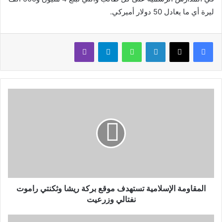
ليرة أي ما يعادل 50 دولار أميركي.
لينكدإن
واتساب
تيلقرام
ڤايبر
المقاومة الإسلامية تستهدف موقع بركة ريشا وثكنتي راموت
‏نفتالي وزرعيت