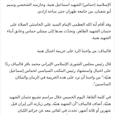
الإسلامية (حماس) الشهيد اسماعيل هنية، وحارسه الشخصي وسيم
أبو شعبان، من جامعة طهران حتى ساحة ازادي.
وقد أقام آية الله العظمى الإمام السيد علي الخامنئي الصلاة على
جثمان الشهيد الطاهر، وتحدّث بعدها إلى ممثلي حماس وعانق أبناء
الشهيد هنية.
قاليباف: من واجبنا الرد على جريمة اغتيال هنية
قال رئيس مجلس الشورى الإسلامي الإيراني محمد باقر قاليباف ردًا
على اغتيال واستشهاد رئيس المكتب السياسي لحماس إسماعيل
هنيّة:” من واجبنا أن نرد على هذه الجريمة في الزمان والمكان
المناسبين”.
في كلمة ألقاها، اليوم الخميس خلال مراسم تشييع جثمان الشهيد
هنيّة، أضاف قاليباف:”أن الشهيد هنيّة، وفي زيارته الى إيران قبل
شهرين أو ثلاثة أشهر، تحدث في لقائي معه عن جرائم الكيان