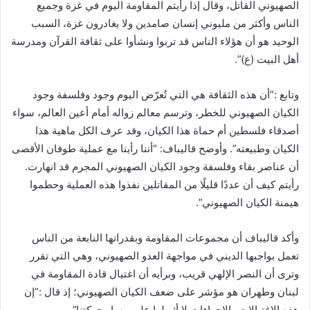
الصهيوني القاتل، وقال إذا رأيتم المقاومة اليوم في غزة وجميع
الناس وأكثر من مليوني إنسان صامدين ولا يغادرون غزة، السبب
الوحيد هو أن هؤلاء الناس قد تربوا ونشأوا على ثقافة القرآن ومدرسة
أهل البيت (ع)”.
وتابع :”أن هذه الثقافة هي التي تُعرّض اليوم وجود وفلسفة وجود
الكيان الصهيوني للخطر، وترسم معالم زواله أمام أعين العالم، سواء
أصدقاء فلسطين أم حماة هذا الكيان، وقد عرف الكل ماهية هذا
الكيان وطبيعته”. وأوضح قاليباف: “أننا رأينا مع عملية طوفان الأقصى
أن عناصر بقاء وفلسفة وجود الكيان الصهيوني المجرم قد انهارت.
رأيتم كيف أن عددًا قليلًا من المقاتلين نفذوا هذه العملية وحطموا
هيمنة الكيان الصهيوني”.
وأكد قاليباف أن مجموعات المقاومة وبقدراتها النابعة من الناس
تعمل بواجبها الديني في مواجهة العدو الصهيوني، وهي التي تقرر
وترى أن النصر الإلهي قريب، وبرأيه أن اغتيال قادة المقاومة في
لبنان وطهران هو مؤشر على ضعف الكيان الصهيوني؛ إذ قال :”إن
هذه الاغتيالات والإجراءات لا أثر لها على مسار حركتنا”.